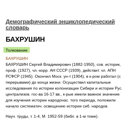
Демографический энциклопедический
словарь
БАХРУШИН
Толкование
БАХРУШИН
БАХРУШИН Сергей Владимирович (1882-1950), сов. историк,
проф. (1927), чл.-корр. АН СССР (1939), действит. чл. АПН
РСФСР (1945). Окончил Моск. ун-т (1904), в к-ром работал (с
перерывами) до конца жизни. Осуществил капитальные
исследования по истории колонизации Сибири и истории Рус.
централизов. гос-ва 16-17 вв., к-рые имели важное значение
для изучения истории народонас. того периода, положили
начало систематич. освещению истории сиб. народов.
Науч. труды, т. 1-4, М. 1952-59 (библ. в 1-м томе).