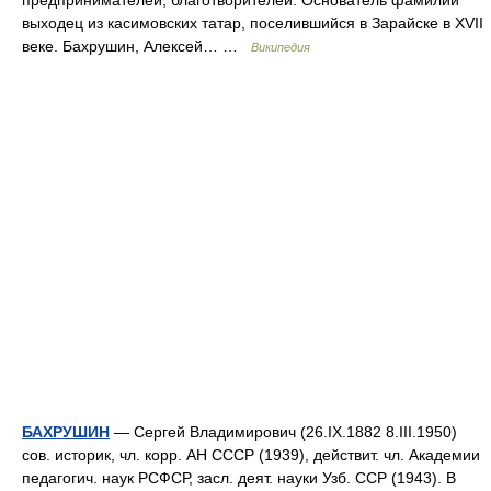
предпринимателей, благотворителей. Основатель фамилии
выходец из касимовских татар, поселившийся в Зарайске в XVII
веке. Бахрушин, Алексей… …
Википедия
БАХРУШИН
— Сергей Владимирович (26.IX.1882 8.III.1950)
сов. историк, чл. корр. АН СССР (1939), действит. чл. Академии
педагогич. наук РСФСР, засл. деят. науки Узб. ССР (1943). В