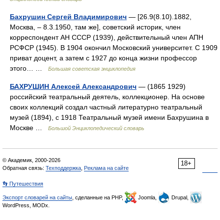
Бахрушин Сергей Владимирович
— [26.9(8.10).1882,
Москва, ‒ 8.3.1950, там же], советский историк, член
корреспондент АН СССР (1939), действительный член АПН
РСФСР (1945). В 1904 окончил Московский университет. С 1909
приват доцент, а затем с 1927 до конца жизни профессор
этого… …
Большая советская энциклопедия
БАХРУШИН Алексей Александрович
— (1865 1929)
российский театральный деятель, коллекционер. На основе
своих коллекций создал частный литературно театральный
музей (1894), с 1918 Театральный музей имени Бахрушина в
Москве …
Большой Энциклопедический словарь
© Академик, 2000-2026
18+
Обратная связь:
Техподдержка
,
Реклама на сайте
👣 Путешествия
Экспорт словарей на сайты
, сделанные на PHP,
Joomla,
Drupal,
WordPress, MODx.