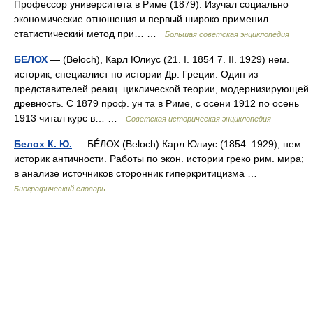
Профессор университета в Риме (1879). Изучал социально
экономические отношения и первый широко применил
статистический метод при… …
Большая советская энциклопедия
БЕЛОХ
— (Beloch), Карл Юлиус (21. I. 1854 7. II. 1929) нем.
историк, специалист по истории Др. Греции. Один из
представителей реакц. циклической теории, модернизирующей
древность. С 1879 проф. ун та в Риме, с осени 1912 по осень
1913 читал курс в… …
Советская историческая энциклопедия
Белох К. Ю.
— БÉЛОХ (Beloch) Карл Юлиус (1854–1929), нем.
историк античности. Работы по экон. истории греко рим. мира;
в анализе источников сторонник гиперкритицизма …
Биографический словарь