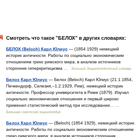
Смотреть что такое "БЕЛОХ" в других словарях:
БЕЛОХ (Beloch) Карл Юлиус
— (1854 1929) немецкий
историк античности. Работы по социально экономическим
отношениям греко римского мира; в анализе источников
сторонник гиперкритицизма …
Большой Энциклопедический словарь
Белох Карл Юлиус
— Белох (Beloch) Карл Юлиус (21.1.1854,
Печкендорф, Силезия,‒1.2.1929, Рим), немецкий историк
античности. Профессор университета в Риме (1879). Изучал
социально экономические отношения и первый широко
применил статистический метод при исследовании… …
Большая советская энциклопедия
Белох Карл Юлиус
— (Beloch) (1854 1929), немецкий историк
античности. Работы по социально экономическим отношениям
греко римского мира; в анализе источников сторонник