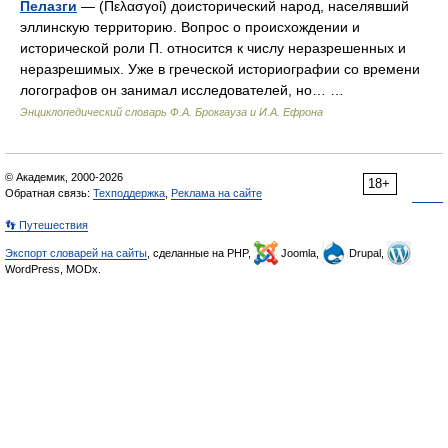
Пелазги
— (Πελασγοί) доисторический народ, населявший
эллинскую территорию. Вопрос о происхождении и
исторической роли П. относится к числу неразрешенных и
неразрешимых. Уже в греческой историографии со времени
логографов он занимал исследователей, но… …
Энциклопедический словарь Ф.А. Брокгауза и И.А. Ефрона
© Академик, 2000-2026
18+
Обратная связь:
Техподдержка
,
Реклама на сайте
👣 Путешествия
Экспорт словарей на сайты
, сделанные на PHP,
Joomla,
Drupal,
WordPress, MODx.