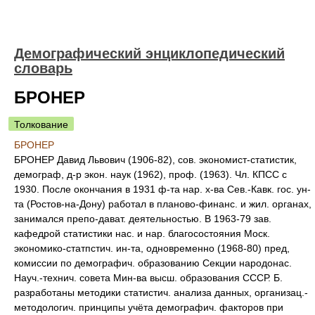
Демографический энциклопедический
словарь
БРOНЕР
Толкование
БРOНЕР
БРOНЕР Давид Львович (1906-82), сов. экономист-статистик,
демограф, д-р экон. наук (1962), проф. (1963). Чл. КПСС с
1930. После окончания в 1931 ф-та нар. х-ва Сев.-Кавк. гос. ун-
та (Ростов-на-Дону) работал в планово-финанс. и жил. органах,
занимался препо-дават. деятельностью. В 1963-79 зав.
кафедрой статистики нас. и нар. благосостояния Моск.
экономико-статпстич. ин-та, одновременно (1968-80) пред,
комиссии по демографич. образованию Секции народонас.
Науч.-технич. совета Мин-ва высш. образования СССР. Б.
разработаны методики статистич. анализа данных, организац.-
методологич. принципы учёта демографич. факторов при