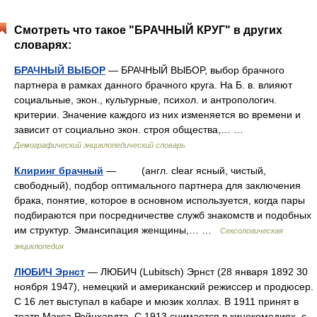
Смотреть что такое "БРАЧНЫЙ КРУГ" в других
словарях:
БРАЧНЫЙ BЫБOP
— БРАЧНЫЙ BЫБOP, выбор брачного
партнера в рамках данного брачного круга. На Б. в. влияют
социальные, экон., культурные, психол. и антропологич.
критерии. Значение каждого из них изменяется во времени и
зависит от социально экон. строя общества,… …
Демографический энциклопедический словарь
Клиринг брачный
— (англ. clear ясный, чистый,
свободный), подбор оптимального партнера для заключения
брака, понятие, которое в основном используется, когда пары
подбираются при посредничестве служб знакомств и подобных
им структур. Эмансипация женщины,… …
Сексологическая
энциклопедия
ЛЮБИЧ Эрнст
— ЛЮБИЧ (Lubitsch) Эрнст (28 января 1892 30
ноября 1947), немецкий и американский режиссер и продюсер.
С 16 лет выступал в кабаре и мюзик холлах. В 1911 принят в
театр Макса Рейнхардта. С 1913 снимается в кинокомедиях, с