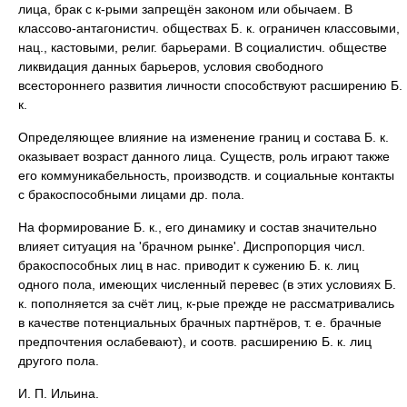
лица, брак с к-рыми запрещён законом или обычаем. В
классово-антагонистич. обществах Б. к. ограничен классовыми,
нац., кастовыми, религ. барьерами. В социалистич. обществе
ликвидация данных барьеров, условия свободного
всестороннего развития личности способствуют расширению Б.
к.
Определяющее влияние на изменение границ и состава Б. к.
оказывает возраст данного лица. Существ, роль играют также
его коммуникабельность, производств. и социальные контакты
с бракоспособными лицами др. пола.
На формирование Б. к., его динамику и состав значительно
влияет ситуация на 'брачном рынке'. Диспропорция числ.
бракоспособных лиц в нас. приводит к сужению Б. к. лиц
одного пола, имеющих численный перевес (в этих условиях Б.
к. пополняется за счёт лиц, к-рые прежде не рассматривались
в качестве потенциальных брачных партнёров, т. е. брачные
предпочтения ослабевают), и соотв. расширению Б. к. лиц
другого пола.
И. П. Ильина.