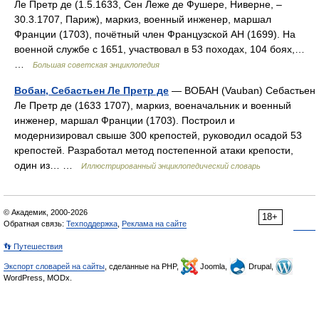
Ле Претр де (1.5.1633, Сен Леже де Фушере, Ниверне, ‒
30.3.1707, Париж), маркиз, военный инженер, маршал
Франции (1703), почётный член Французской АН (1699). На
военной службе с 1651, участвовал в 53 походах, 104 боях,…
…
Большая советская энциклопедия
Вобан, Себастьен Ле Претр де
— ВОБАН (Vauban) Себастьен
Ле Претр де (1633 1707), маркиз, военачальник и военный
инженер, маршал Франции (1703). Построил и
модернизировал свыше 300 крепостей, руководил осадой 53
крепостей. Разработал метод постепенной атаки крепости,
один из… …
Иллюстрированный энциклопедический словарь
© Академик, 2000-2026
18+
Обратная связь:
Техподдержка
,
Реклама на сайте
👣 Путешествия
Экспорт словарей на сайты
, сделанные на PHP,
Joomla,
Drupal,
WordPress, MODx.