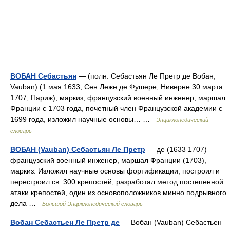
ВОБАН Себастьян
— (полн. Себастьян Ле Претр де Вобан;
Vauban) (1 мая 1633, Сен Леже де Фушере, Ниверне 30 марта
1707, Париж), маркиз, французский военный инженер, маршал
Франции с 1703 года, почетный член Французской академии с
1699 года, изложил научные основы… …
Энциклопедический
словарь
ВОБАН (Vauban) Себастьян Ле Претр
— де (1633 1707)
французский военный инженер, маршал Франции (1703),
маркиз. Изложил научные основы фортификации, построил и
перестроил св. 300 крепостей, разработал метод постепенной
атаки крепостей, один из основоположников минно подрывного
дела …
Большой Энциклопедический словарь
Вобан Себастьен Ле Претр де
— Вобан (Vauban) Себастьен