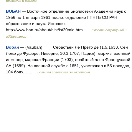
Брокгауза и Ефрона
ВОБАН
— Восточное отделение Библиотеки Академии наук с
1956 по 1 января 1961 после: отделение ГПНТБ СО РАН
образование и наука Источник:
http://www.ban.ru/about/hist/ist20mid.htm …
Словарь сокращений и
аббревиатур
Вобан
— (Vauban) Себастьен Ле Претр де (1.5.1633, Сен
Леже де Фушере, Ниверне, 30.3.1707, Париж), маркиз, военный
инженер, маршал Франции (1703), почётный член Французской
АН (1699). На военной службе с 1651, участвовал в 53 походах,
104 боях,… …
Большая советская энциклопедия