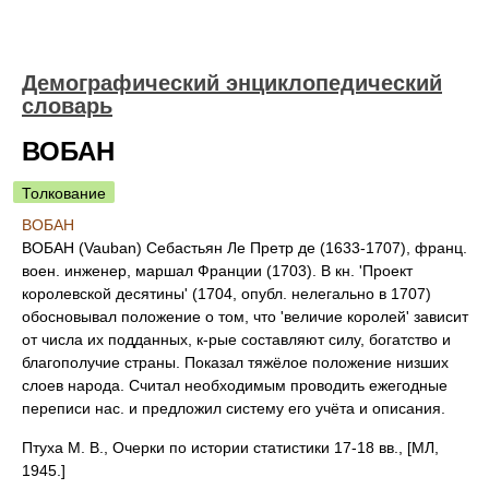
Демографический энциклопедический
словарь
ВОБАН
Толкование
ВОБАН
ВОБАН (Vauban) Себастьян Ле Претр де (1633-1707), франц.
воен. инженер, маршал Франции (1703). В кн. 'Проект
королевской десятины' (1704, опубл. нелегально в 1707)
обосновывал положение о том, что 'величие королей' зависит
от числа их подданных, к-рые составляют силу, богатство и
благополучие страны. Показал тяжёлое положение низших
слоев народа. Считал необходимым проводить ежегодные
переписи нас. и предложил систему его учёта и описания.
Птуха M. В., Очерки по истории статистики 17-18 вв., [МЛ,
1945.]