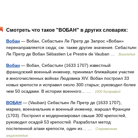
Смотреть что такое "ВОБАН" в других словарях:
Вобан
— Вобан, Себастьен Ле Претр де Запрос «Вобан»
перенаправляется сюда; см. также другие значения. Себастьян
Ле Претр де Вобан Sébastien Le Prestre de Vauban …
Википедия
Вобан
— Вобан, Себастьян (1633 1707) известный
французский военный инженер, принимал ближайшее участие
в многочисленных войнах Людовика XIV. Вобан построил 33
новых крепости и исправил около 300 старых; руководил более
чем 50 осадами. В истории военного… …
1000 биографий
ВОБАН
— (Vauban) Себастьен Ле Претр де (1633 1707),
маркиз, военачальник и военный инженер, маршал Франции
(1703). Построил и модернизировал свыше 300 крепостей,
руководил осадой 53 крепостей. Разработал метод
постепенной атаки крепости, один из… …
Современная
энциклопедия