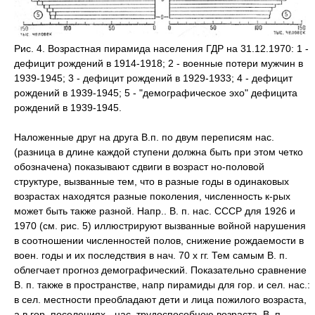
Рис. 4. Возрастная пирамида населения ГДР на 31.12.1970: 1 -
дефицит рождений в 1914-1918; 2 - военные потери мужчин в
1939-1945; 3 - дефицит рождений в 1929-1933; 4 - дефицит
рождений в 1939-1945; 5 - "демографическое эхо" дефицита
рождений в 1939-1945.
Наложенные друг на друга В.п. по двум переписям нас.
(разница в длине каждой ступени должна быть при этом четко
обозначена) показывают сдвиги в возраст но-половой
структуре, вызванные тем, что в разные годы в одинаковых
возрастах находятся разные поколения, численность к-рых
может быть также разной. Напр.. В. п. нас. СССР для 1926 и
1970 (см. рис. 5) иллюстрируют вызванные войной нарушения
в соотношении численностей полов, снижение рождаемости в
воен. годы и их последствия в нач. 70 х гг. Тем самым В. п.
облегчает прогноз демографический. Показательно сравнение
В. п. также в пространстве, напр пирамиды для гор. и сел. нас.:
в сел. местности преобладают дети и лица пожилого возраста,
а в гор. поселениях - нас, трудоспособною возраста. В. п,