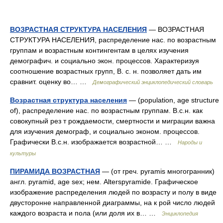
ВОЗРАСТНАЯ СТРУКТУРА НАСЕЛЕНИЯ
— ВОЗРАСТНАЯ
СТРУКТУРА НАСЕЛЕНИЯ, распределение нас. по возрастным
группам и возрастным контингентам в целях изучения
демографич. и социально экон. процессов. Характеризуя
соотношение возрастных групп, В. с. н. позволяет дать им
сравнит. оценку во… …
Демографический энциклопедический словарь
Возрастная структура населения
— (population, age structure
of), распределение нас. по возрастным группам. В.с.н. как
совокупный рез т рождаемости, смертности и миграции важна
для изучения демограф, и социально эконом. процессов.
Графически В.с.н. изображается возрастной… …
Народы и
культуры
ПИРАМИДА ВОЗРАСТНАЯ
— (от греч. pyramis многогранник)
англ. pyramid, age sex; нем. Alterspyramide. Графическое
изображение распределения людей по возрасту и полу в виде
двусторонне направленной диаграммы, на к рой число людей
каждого возраста и пола (или доля их в… …
Энциклопедия