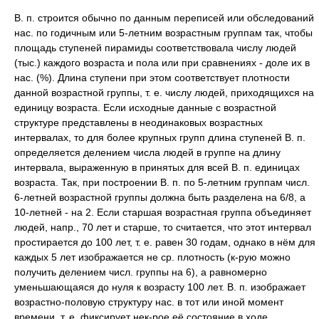
В. п. строится обычно по данным переписей или обследований
нас. по годичным или 5-летним возрастным группам так, чтобы
площадь ступеней пирамиды соответствовала числу людей
(тыс.) каждого возраста и пола или при сравнениях - доле их в
нас. (%). Длина ступени при этом соответствует плотности
данной возрастной группы, т. е. числу людей, приходящихся на
единицу возраста. Если исходные данные с возрастной
структуре представлены в неодинаковых возрастных
интервалах, то для более крупных групп длина ступеней В. п.
определяется делением числа людей в группе на длину
интервала, выраженную в принятых для всей В. п. единицах
возраста. Так, при построении В. п. по 5-летним группам числ.
6-летней возрастной группы должна быть разделена на 6/8, а
10-летней - на 2. Если старшая возрастная группа объединяет
людей, напр., 70 лет и старше, то считается, что этот интервал
простирается до 100 лет, т. е. равен 30 годам, однако в нём для
каждых 5 лет изображается не ср. плотность (к-рую можно
получить делением числ. группы на 6), а равномерно
уменьшающаяся до нуля к возрасту 100 лет. В. п. изображает
возрастно-половую структуру нас. в тот или иной момент
времени, т. е. фиксирует нек-рое её состояние в ходе