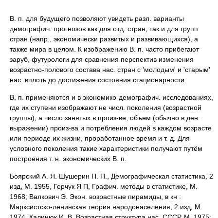
В. п. для будущего позволяют увидеть разл. варианты
демографич. прогнозов как для отд. стран, так и для групп
стран (напр., экономически развитых и развивающихся), а
также мира в целом. К изображению В. п. часто прибегают
заруб, футурологи для сравнения перспектив изменения
возрастно-полового состава нас. стран с 'молодым' и 'старым'
нас. вплоть до достижения состояния стационарности.
В. п. применяются и в экономико-демографич. исследованиях,
где их ступени изображают не числ. поколения (возрастной
группы), а число занятых в произ-ве, объем (обычно в ден.
выражении) произ-ва и потребления людей в каждом возрасте
или периоде их жизни, проработанное время и т. д. Для
условного поколения такие характеристики получают путём
построения т. н. экономических В. п.
Боярский А. Я. Шушерин П. П., Демографическая статистика, 2
изд, М. 1955, Герчук Я П, Графич. методы в статистике, М.
1968; Валкович Э. Экон. возрастные пирамиды, в кн :
Марксистско-ленинская теория народонаселения, 2 изд, М.
1974, Калинюк И. В, Возрастная структура нас. СССР, М. 1975;