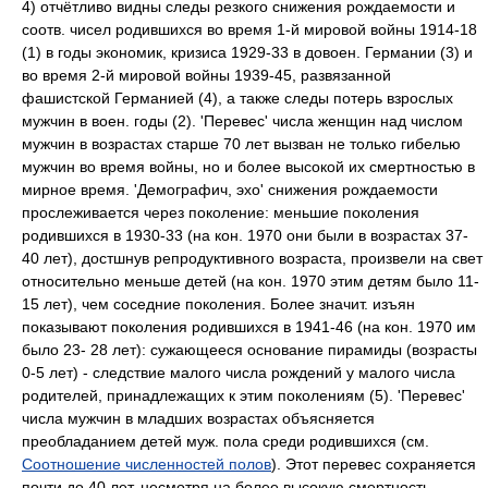
4) отчётливо видны следы резкого снижения рождаемости и
соотв. чисел родившихся во время 1-й мировой войны 1914-18
(1) в годы экономик, кризиса 1929-33 в довоен. Германии (3) и
во время 2-й мировой войны 1939-45, развязанной
фашистской Германией (4), а также следы потерь взрослых
мужчин в воен. годы (2). 'Перевес' числа женщин над числом
мужчин в возрастах старше 70 лет вызван не только гибелью
мужчин во время войны, но и более высокой их смертностью в
мирное время. 'Демографич, эхо' снижения рождаемости
прослеживается через поколение: меньшие поколения
родившихся в 1930-33 (на кон. 1970 они были в возрастах 37-
40 лет), достшнув репродуктивного возраста, произвели на свет
относительно меньше детей (на кон. 1970 этим детям было 11-
15 лет), чем соседние поколения. Более значит. изъян
показывают поколения родившихся в 1941-46 (на кон. 1970 им
было 23- 28 лет): сужающееся основание пирамиды (возрасты
0-5 лет) - следствие малого числа рождений у малого числа
родителей, принадлежащих к этим поколениям (5). 'Перевес'
числа мужчин в младших возрастах объясняется
преобладанием детей муж. пола среди родившихся (см.
Соотношение численностей полов
). Этот перевес сохраняется
почти до 40 лет, несмотря на более высокую смертность