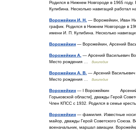
Родился в Нижнем Новгороде в 1965 году. 
Кулибина. Несколько навигаций работал 
Ворожейкин И. Н.
— Ворожейкин, Иван Ни
график. Родился в Нижнем Новгороде в 196
имени И. П. Кулибина. Несколько навига
Ворожейкин
— Ворожейкин, Арсений Ва
Ворожейкин А.
— Арсений Васильевич Вор
Место рождения …
Википедия
Ворожейкин А. В.
— Арсений Васильевич 
Место рождения …
Википедия
Ворожейкин
— I Ворожейкин Арсений Ва
Горьковской области], дважды Герой Советс
Член КПСС с 1932. Родился в семье крес
Ворожейкин
— фамилия. Известные носит
майор, дважды Герой Советского Союза. В
военачальник, маршал авиации. Ворожей