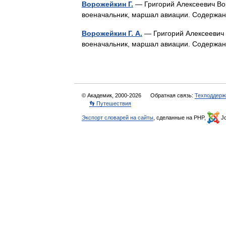
Ворожейкин Г.
— Григорий Алексеевич Вор
военачальник, маршал авиации. Содержа
Ворожейкин Г. А.
— Григорий Алексеевич 
военачальник, маршал авиации. Содержа
© Академик, 2000-2026
Обратная связь:
Техподдерж
👣 Путешествия
Экспорт словарей на сайты
, сделанные на PHP,
Jo