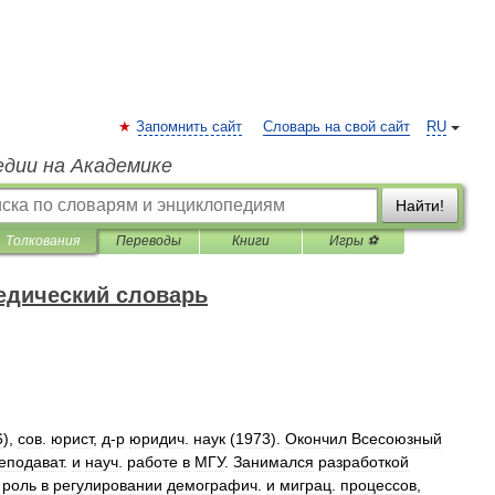
Запомнить сайт
Словарь на свой сайт
RU
едии на Академике
Найти!
Толкования
Переводы
Книги
Игры ⚽
едический словарь
6
),
сов
.
юрист
,
д
-
р
юридич
.
наук
(
1973
).
Окончил
Всесоюзный
еподават
.
и
науч
.
работе
в
МГУ
.
Занимался
разработкой
роль
в
регулировании
демографич
.
и
миграц
.
процессов
,