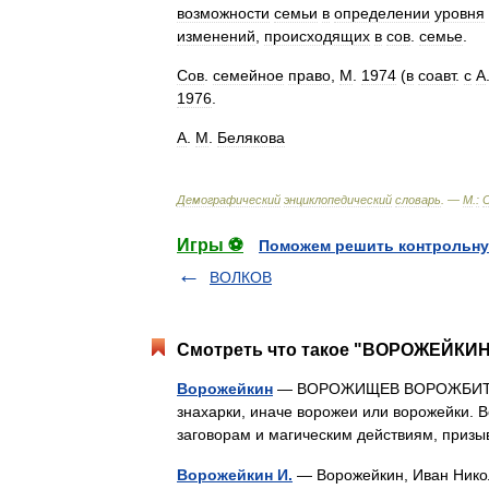
возможности
семьи
в
определении
уровня
изменений
,
происходящих
в
сов
.
семье
.
Сов
.
семейное
право
,
М
.
1974
(
в
соавт
.
с
А
1976
.
А
.
М
.
Белякова
Демографический
энциклопедический
словарь
. —
М
.
:
Игры ⚽
Поможем решить контрольну
ВОЛКОВ
Смотреть что такое "ВОРОЖЕЙКИН"
Ворожейкин
— ВОРОЖИЩЕВ ВОРОЖБИТОВ Д
знахарки, иначе ворожеи или ворожейки. 
заговорам и магическим действиям, приз
Ворожейкин И.
— Ворожейкин, Иван Нико