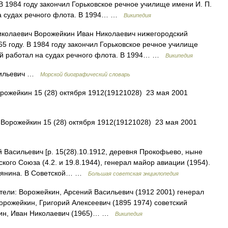
В 1984 году закончил Горьковское речное училище имени И. П.
на судах речного флота. В 1994… …
Википедия
колаевич Ворожейкин Иван Николаевич нижегородский
5 году. В 1984 году закончил Горьковское речное училище
ций работал на судах речного флота. В 1994… …
Википедия
сильевич …
Морской биографический словарь
ожейкин 15 (28) октября 1912(19121028) 23 мая 2001
Ворожейкин 15 (28) октября 1912(19121028) 23 мая 2001
сильевич [р. 15(28).10.1912, деревня Прокофьево, ныне
кого Союза (4.2. и 19.8.1944), генерал майор авиации (1954).
тьянина. В Советской… …
Большая советская энциклопедия
ели: Ворожейкин, Арсений Васильевич (1912 2001) генерал
орожейкин, Григорий Алексеевич (1895 1974) советский
кин, Иван Николаевич (1965)… …
Википедия