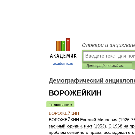
Словари и энциклоп
academic.ru
Демографический энциклопедический словарь
Демографический энциклоп
ВОРОЖЕЙКИН
Толкование
ВОРОЖЕЙКИН
ВОРОЖЕЙКИН
Евгений
Минаевич
(
1926
-
7
заочный
юридич
.
ин
-
т
(
1953
).
С
1968
на
пр
проблем
семейного
права
,
исследовал
его