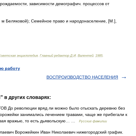
рождаемости
,
зависимости
демографич
.
процессов
от
.
м
Беляковой
);
Семейное
право
и
народонаселение
, [
М
.],
Советская
энциклопедия
.
Главный
редактор
Д
.
И
.
Валентей
.
1985
.
ю работу
ВОСПРОИЗВОДСТВО НАСЕЛЕНИЯ
 в других словарях:
о революции вряд ли можно было отыскать деревню без
Ворожейки занимались лечением травами, чаще же прибегали к
ывая вражью, то есть дьявольскую… …
Русские фамилии
лаевич Ворожейкин Иван Николаевич нижегородский график.