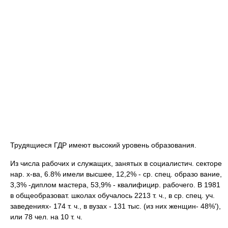
Трудящиеся ГДР имеют высокий уровень образования.
Из числа рабочих и служащих, занятых в социалистич. секторе
нар. х-ва, 6.8% имели высшее, 12,2% - ср. спец. образо вание,
3,3% -диплом мастера, 53,9% - квалифицир. рабочего. В 1981
в общеобразоват. школах обучалось 2213 т. ч., в ср. спец. уч.
заведениях- 174 т. ч., в вузах - 131 тыс. (из них женщин- 48%'),
или 78 чел. на 10 т. ч.