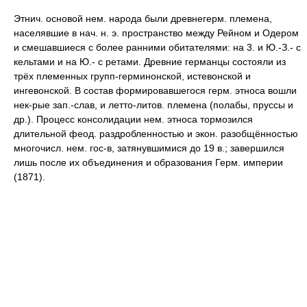
Этнич. основой нем. народа были древнегерм. племена,
населявшие в нач. н. э. пространство между Рейном и Одером
и смешавшиеся с более ранними обитателями: на 3. и Ю.-З.- с
кельтами и на Ю.- с ретами. Древние германцы состояли из
трёх племенных групп-герминонской, истевонской и
ингевонской. В состав формировавшегося герм. этноса вошли
нек-рые зап.-слав, и летто-литов. племена (полабы, пруссы и
др.). Процесс консолидации нем. этноса тормозился
длительной феод. раздробленностью и экон. разобщённостью
многочисл. нем. гос-в, затянувшимися до 19 в.; завершился
лишь после их объединения и образования Герм. империи
(1871).