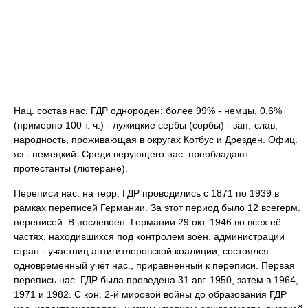
Нац. состав нас. ГДР однороден: более 99% - немцы, 0,6%
(примерно 100 т. ч.) - лужицкие сербы (сорбы) - зап.-слав,
народность, проживающая в округах Котбус и Дрезден. Офиц.
яз.- немецкий. Среди верующего нас. преобладают
протестанты (лютеране).
Переписи нас. на терр. ГДР проводились с 1871 по 1939 в
рамках переписей Германии. За этот период было 12 всегерм.
переписей. В послевоен. Германии 29 окт. 1946 во всех её
частях, находившихся под контролем воен. администрации
стран - участниц антигитлеровской коалиции, состоялся
одновременный учёт нас., приравненный к переписи. Первая
перепись нас. ГДР была проведена 31 авг. 1950, затем в 1964,
1971 и 1982. С кон. 2-й мировой войны до образования ГДР