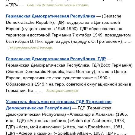
«ГДР» …
Большой филателистический словарь
Германская Демократическая Республика
— (Deutsche
Demokratische Republik), ГДР, государство в Центральной
Европе (существовало в 1949 1990). ГДР образовалась на
территории восточной Германии 7 октября 1949; президентом
был избран В. Пик, один из двух (наряду с О. Гротеволем)… …
Энциклопедический словарь
Германская Демократическая Республика, ГДР
—
Германская Демократическая Республика, ГДР(Вост. Германия)
(German Democratic Republic, East Germany), гос во в Центр.
Европе, прекратившее свое существование в 1990 г.
Образовано в 1949 г. на терр. советской оккупационной зоны в
Германии. Ее… …
Всемирная история
Указатель фильмов по странам. ГДР (Германская
Демократическая Республика)
— ГДР (Германская
Демократическая Республика) «Александр и Ханакая» (1965,
инд. ГДР) «Антон волшебник» («Anton der Zauberer», 1978,
ГДР) «Аста, мой ангелочек» («Asta, mein Engelchen», 1981,
ГДР) «Афера в казино» («Spielbank Affäre», 1957, ГДР и… …