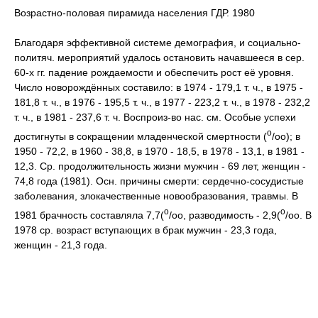
Возрастно-половая пирамида населения ГДР. 1980
Благодаря эффективной системе демография, и социально-
политяч. мероприятий удалось остановить начавшееся в сер.
60-х гг. падение рождаемости и обеспечить рост её уровня.
Число новорождённых составило: в 1974 - 179,1 т. ч., в 1975 -
181,8 т. ч., в 1976 - 195,5 т. ч., в 1977 - 223,2 т. ч., в 1978 - 232,2
т. ч., в 1981 - 237,6 т. ч. Воспроиз-во нас. см. Особые успехи
o
достигнуты в сокращении младенческой смертности (
/оо); в
1950 - 72,2, в 1960 - 38,8, в 1970 - 18,5, в 1978 - 13,1, в 1981 -
12,3. Ср. продолжительность жизни мужчин - 69 лет, женщин -
74,8 года (1981). Осн. причины смерти: сердечно-сосудистые
заболевания, злокачественные новообразования, травмы. В
o
o
1981 брачность составляла 7,7(
/оо, разводимость - 2,9(
/оо. В
1978 ср. возраст вступающих в брак мужчин - 23,3 года,
женщин - 21,3 года.