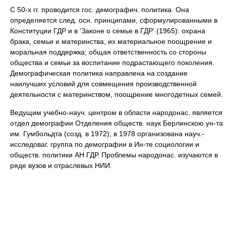
С 50-х гг. проводится гос. демографич. политика. Она
определяется след. осн. принципами, сформулированными в
Конституции ГДР и в 'Законе о семье в ГДР' (1965): охрана
брака, семьи и материнства, их материальное поощрение и
моральная поддержка; общая ответственность со стороны
общества и семьи за воспитание подрастающего поколения.
Демографическая политика направлена на создание
наилучших условий для совмещения производственной
деятельности с материнством, поощрение многодетных семей.
Ведущим учебно-науч. центром в области народонас. является
отдел демографии Отделения обществ. наук Берлинскою ун-та
им. Гумбольдта (созд. в 1972); в 1978 организована науч.-
исследоваг. группа по демографии в Ин-те социологии и
обществ. политики АН ГДР. Проблемы народонас. изучаются в
ряде вузов и отраслевых НИИ.