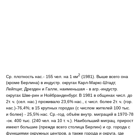
2
Ср. плотность нас.- 155 чел. на 1 км
(1981). Выше всего она
(кроме Берлина) в индустр. округах Карл-Маркс-Штадт,
Лейпциг, Дрезден и Галле, наименьшая - в агр.-индустр.
округах Шве-рин и Нойбранденбург. В 1981 в общинах числ. до
2т. ч. (сел. нас.) проживало 23,6% нас., с числ. более 2т. ч. (гор.
нас.)-76,4%; в 15 крупных городах (с числом жителей 100 тыс.
и более) - 25,5% нас. Ср.-год. объём внутр. миграций в 1970-78
-ок. 400 тыс. (240 чел. на 10 т. ч.). Наибольший миграц. прирост
имеют большие (прежде всего столица Берлин) и ср. города с
функциями окружных центров, а также города и округа, где