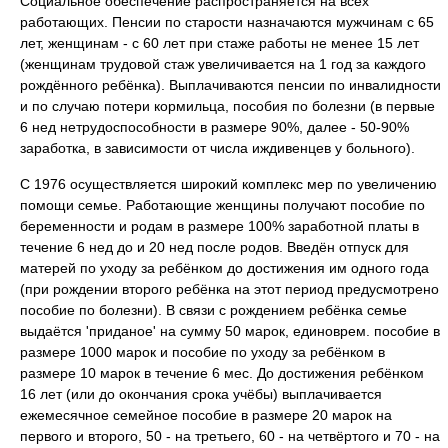
Социальное обеспечение распространяется на всех
работающих. Пенсии по старости назначаются мужчинам с 65
лет, женщинам - с 60 лет при стаже работы не менее 15 лет
(женщинам трудовой стаж увеличивается на 1 год за каждого
рождённого ребёнка). Выплачиваются пенсии по инвалидности
и по случаю потери кормильца, пособия по болезни (в первые
6 нед нетрудоспособности в размере 90%, далее - 50-90%
заработка, в зависимости от числа иждивенцев у больного).
С 1976 осуществляется широкий комплекс мер по увеличению
помощи семье. Работающие женщины получают пособие по
беременности и родам в размере 100% заработной платы в
течение 6 нед до и 20 нед после родов. Введён отпуск для
матерей по уходу за ребёнком до достижения им одного года
(при рождении второго ребёнка на этот период предусмотрено
пособие по болезни). В связи с рождением ребёнка семье
выдаётся 'приданое' на сумму 50 марок, единоврем. пособие в
размере 1000 марок и пособие по уходу за ребёнком в
размере 10 марок в течение 6 мес. До достижения ребёнком
16 лет (или до окончания срока учёбы) выплачивается
ежемесячное семейное пособие в размере 20 марок на
первого и второго, 50 - на третьего, 60 - на четвёртого и 70 - на