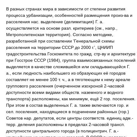
В разных странах мира в зависимости от степени развития
процесса урбанизации, особенностей размещения произ-ва и
расселения нас. выделение (делимитация) Г. а.
осуществляется на основе разл. критериев (см., напр.,
Метрополитенская территория). Согласно методике,
разработанной при составлении 'Генеральной схемы
расселения на территории СССР до 2000 г.', ЦНИИП
градостроительства Госкомитета по гражд. стр-ву и архитектуре
при Госстрое СССР (1984), группа взаимосвязанных поселений
выделяется в качестве сложившейся или складывающейся Г.
а., если людность наибольшего из образующих её городов
составляет не менее 100 т. ч., а в тяготеющем к нему ареале
группового расселения (очерченном изохроной 2-часовой
доступности всеми видами обществ. наземного и водного
транспорта) расположены, как минимум, ещё 2 гор. поселения.
При этом в состав выделенных Г. а. также включаются гор. и
сел. поселения, находящиеся в подчинении районных (гор.)
Советов нар. депутатов, если центры соответств. единиц адм.-
терр. деления расположены в пределах 2-часовой трансп.
доступности центрального города (в полицентрич. Г. а.-