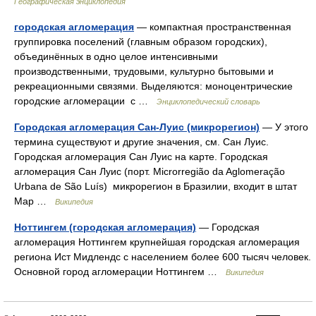
Географическая энциклопедия
городская агломерация
— компактная пространственная
группировка поселений (главным образом городских),
объединённых в одно целое интенсивными
производственными, трудовыми, культурно бытовыми и
рекреационными связями. Выделяются: моноцентрические
городские агломерации с …
Энциклопедический словарь
Городская агломерация Сан-Луис (микрорегион)
— У этого
термина существуют и другие значения, см. Сан Луис.
Городская агломерация Сан Луис на карте. Городская
агломерация Сан Луис (порт. Microrregião da Aglomeração
Urbana de São Luís) микрорегион в Бразилии, входит в штат
Мар …
Википедия
Ноттингем (городская агломерация)
— Городская
агломерация Ноттингем крупнейшая городская агломерация
региона Ист Мидлендс с населением более 600 тысяч человек.
Основной город агломерации Ноттингем …
Википедия