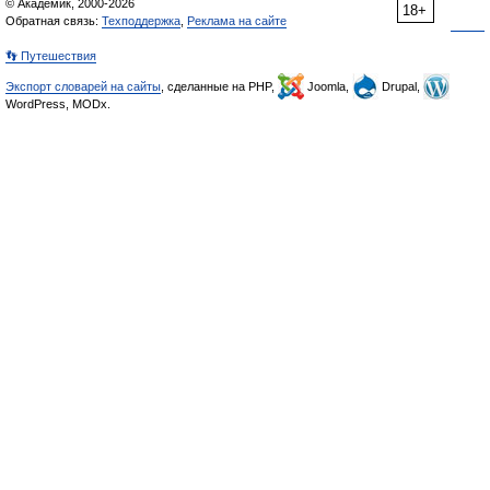
© Академик, 2000-2026
18+
Обратная связь:
Техподдержка
,
Реклама на сайте
👣 Путешествия
Экспорт словарей на сайты
, сделанные на PHP,
Joomla,
Drupal,
WordPress, MODx.