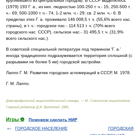
крупнейшего из центральных городов). В СССР выделялось
(1979) 193 Г. а., из них: людностью 100-250 т. ч.- 15; 250-500 т.
ч.- 69; 500-1000 т. ч.- 74; 1-2 млн. ч.- 29; св. 2 млн. ч.- 6. В
пределах этих Г. а. проживало 146 008,5 т. ч. (55,6% всего нас.
страны), в т. ч.: городское пас.- 114 513 т. ч. (70% всего
городского нас. СССР), сельское нас.- 31 495,5 т. ч. (31,9%
всего сельского нас.).
В советской специальной литературе под термином 'Г. а.'
иногда традиционно подразумевается территория сплошной (с
разрывами не более 5 км) городской застройки.
Лаппо Г. М. Развитие городских агломераций в СССР, М. 1978.
Г. М. Лаппо.
Демографический энциклопедический словарь. — М.: Советская энциклопедия
.
Главный редактор Д.И. Валентей
.
1985
.
Игры ⚽
Поможем сделать НИР
ГОРОДСКOЕ НАСЕЛЕНИЕ
ГОРОДСКАЯ