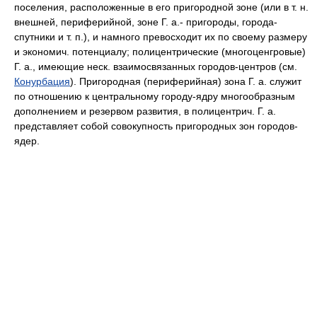
поселения, расположенные в его пригородной зоне (или в т. н.
внешней, периферийной, зоне Г. а.- пригороды, города-
спутники и т. п.), и намного превосходит их по своему размеру
и экономич. потенциалу; полицентрические (многоценгровые)
Г. а., имеющие неск. взаимосвязанных городов-центров (см.
Конурбация
). Пригородная (периферийная) зона Г. а. служит
по отношению к центральному городу-ядру многообразным
дополнением и резервом развития, в полицентрич. Г. а.
представляет собой совокупность пригородных зон городов-
ядер.