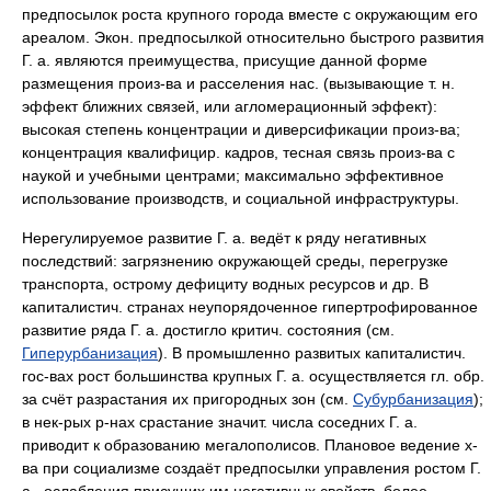
предпосылок роста крупного города вместе с окружающим его
ареалом. Экон. предпосылкой относительно быстрого развития
Г. а. являются преимущества, присущие данной форме
размещения произ-ва и расселения нас. (вызывающие т. н.
эффект ближних связей, или агломерационный эффект):
высокая степень концентрации и диверсификации произ-ва;
концентрация квалифицир. кадров, тесная связь произ-ва с
наукой и учебными центрами; максимально эффективное
использование производств, и социальной инфраструктуры.
Нерегулируемое развитие Г. а. ведёт к ряду негативных
последствий: загрязнению окружающей среды, перегрузке
транспорта, острому дефициту водных ресурсов и др. В
капиталистич. странах неупорядоченное гипертрофированное
развитие ряда Г. а. достигло критич. состояния (см.
Гиперурбанизация
). В промышленно развитых капиталистич.
гос-вах рост большинства крупных Г. а. осуществляется гл. обр.
за счёт разрастания их пригородных зон (см.
Субурбанизация
);
в нек-рых р-нах срастание значит. числа соседних Г. а.
приводит к образованию мегалополисов. Плановое ведение х-
ва при социализме создаёт предпосылки управления ростом Г.