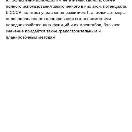
а., ослабления присущих им негативных свойств, более
полного использования заключённого в них экон. потенциала.
В СССР политика управления развитием Г. а. включает меры
целенаправленного планирования выполняемых ими
народнохозяйственных функций и их масштабов, большое
значение придаётся также градостроительным и
планировочным методам.