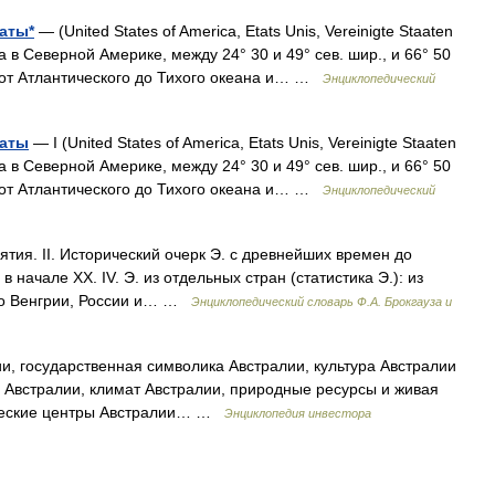
аты*
— (United States of America, Etats Unis, Vereinigte Staaten
 в Северной Америке, между 24° 30 и 49° сев. шир., и 66° 50
ся от Атлантического до Тихого океана и… …
Энциклопедический
таты
— I (United States of America, Etats Unis, Vereinigte Staaten
 в Северной Америке, между 24° 30 и 49° сев. шир., и 66° 50
ся от Атлантического до Тихого океана и… …
Энциклопедический
тия. II. Исторический очерк Э. с древнейших времен до
 в начале XX. IV. Э. из отдельных стран (статистика Э.): из
ро Венгрии, России и… …
Энциклопедический словарь Ф.А. Брокгауза и
ии, государственная символика Австралии, культура Австралии
 Австралии, климат Австралии, природные ресурсы и живая
ические центры Австралии… …
Энциклопедия инвестора