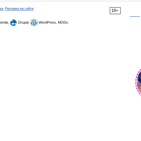
ка
,
Реклама на сайте
18+
omla,
Drupal,
WordPress, MODx.