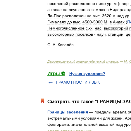
поселений
расположено
ниже
ур
.
м
(
напр
.
а
также
на
осушенных
землях
в
Нидерланд
Ла
-
Пас
расположен
на
выс
.
3620
м
над
ур
Гималаях
до
выс
.
4500
-
5000
М
.
в
Андах
(
П
Немногочисленное
с
.-
х
.
нас
.
высокогорий
высокогорных
посёлков
-
науч
.
станций
,
це
С
.
А
.
Ковалёв
.
Демографический
энциклопедический
словарь
. —
М
.
:
Игры ⚽
Нужна курсовая?
ГРАМОТНОСТИ ЯЗЫК
Смотреть что такое "ГРАНИЦЫ ЗА
Границы заселения
— пределы ареала об
экстремальными условиями для жизни. Ар
факторами: значительной высотой над у