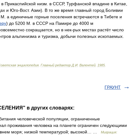
,
в
Прикаспийской
низм
.
в
СССР
,
Турфанской
впадине
в
Китае
,
ах
и
Юго
-
Вост
.
Азии
).
В
то
же
время
главный
город
Боливии
.
М
.
а
единичные
горные
поселения
встречаются
в
Тибете
и
еру
)
до
5200
М
.
в
СССР
на
Памире
до
4000
м
повсеместно
сокращается
,
но
в
нек
-
рых
местах
растёт
число
нтров
альпинизма
и
туризма
,
добычи
полезных
ископаемых
.
Советская
энциклопедия
.
Главный
редактор
Д
.
И
.
Валентей
.
1985
.
ГРАУНТ
СЕЛЕНИЯ" в других словарях:
итания человеческой популяции, ограниченные
еал проживания человека на планете ограничен следующими
ровнем моря; низкой температурой; высокой… …
Миграция: