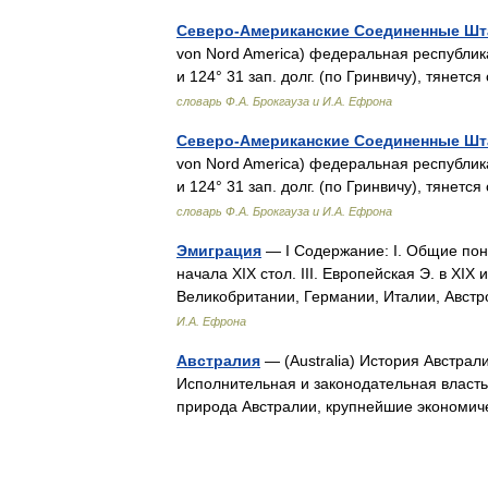
Северо-Американские Соединенные Шт
von Nord America) федеральная республика
и 124° 31 зап. долг. (по Гринвичу), тянет
словарь Ф.А. Брокгауза и И.А. Ефрона
Северо-Американские Соединенные Ш
von Nord America) федеральная республика
и 124° 31 зап. долг. (по Гринвичу), тянет
словарь Ф.А. Брокгауза и И.А. Ефрона
Эмиграция
— I Содержание: I. Общие поня
начала XIX стол. III. Европейская Э. в XIX и
Великобритании, Германии, Италии, Авст
И.А. Ефрона
Австралия
— (Australia) История Австрал
Исполнительная и законодательная власть
природа Австралии, крупнейшие эконом