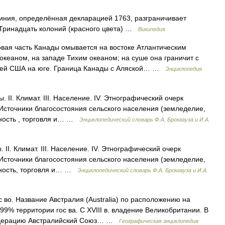
ния, определённая декларацией 1763, разграничивает
 Тринадцать колоний (красного цвета) …
Википедия
ая часть Канады омывается на востоке Атлантическим
кеаном, на западе Тихим океаном; на суше она граничит с
рией США на юге. Граница Канады с Аляской… …
Энциклопедия
 II. Климат. III. Население. IV. Этнографический очерк
 Источники благосостояния сельского населения (земледелие,
нность , торговля и… …
Энциклопедический словарь Ф.А. Брокгауза и И.А.
II. Климат. III. Население. IV. Этнографический очерк
 Источники благосостояния сельского населения (земледелие,
нность, торговля и… …
Энциклопедический словарь Ф.А. Брокгауза и И.А.
 во. Название Австралия (Australia) по расположению на
99% территории гос ва. С XVIII в. владение Великобритании. В
едерацию Австралийский Союз… …
Географическая энциклопедия