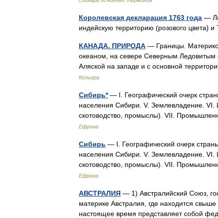
словарь основных терминов
Королевская декларация 1763 года
— Ли
индейскую территорию (розового цвета) и
КАНАДА. ПРИРОДА
— Границы. Материков
океаном, на севере Северным Ледовитым о
Аляской на западе и с основной террито
Кольера
Сибирь*
— I. Географический очерк страны.
населения Сибири. V. Землевладение. VI.
скотоводство, промыслы). VII. Промышле
Ефрона
Сибирь
— I. Географический очерк страны. 
населения Сибири. V. Землевладение. VI.
скотоводство, промыслы). VII. Промышле
Ефрона
АВСТРАЛИЯ
— 1) Австралийский Союз, гос
материке Австралия, где находится свыше 
настоящее время представляет собой ф