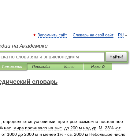
Запомнить сайт
Словарь на свой сайт
RU
едии на Академике
Найти!
Толкования
Переводы
Книги
Игры ⚽
едический словарь
),
определяются
условиями
,
при
к
-
рых
возможно
постоянное
%
нас
.
мира
проживало
на
выс
.
до
200
м
над
ур
.
М
.
23
% -
от
-
от
1000
до
2000
м
и
менее
1
% -
св
.
2000
м
Небольшое
число