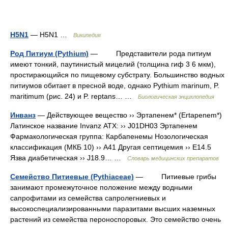
H5N1
— H5N1 …
Википедия
Род Питиум (Pythium)
— Представители рода питиум
имеют тонкий, паутинистый мицелий (толщина гиф 3 6 мкм),
простирающийся по пищевому субстрату. Большинство водных
питиумов обитает в пресной воде, однако Pythium marinum, P.
maritimum (рис. 24) и P. reptans… …
Биологическая энциклопедия
Инванз
— Действующее вещество ›› Эртапенем* (Ertapenem*)
Латинское название Invanz АТХ: ›› J01DH03 Эртапенем
Фармакологическая группа: Карбапенемы Нозологическая
классификация (МКБ 10) ›› A41 Другая септицемия ›› E14.5
Язва диабетическая ›› J18.9… …
Словарь медицинских препаратов
Семейство Питиевые (Pythiaceae)
— Питиевые грибы
занимают промежуточное положение между водными
сапрофитами из семейства сапролегниевых и
высокоспециализированными паразитами высших наземных
растений из семейства пероноспоровых. Это семейство очень