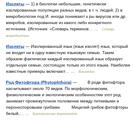
Изоляты
— 1) в биологии небольшие, генетически
изолированные популяции разных видов, в т. ч. людей; 2) в
микробиологии под И. иногда понимают к ры вирусов или др.
микробов, изолированные из какого либо конкретного
источника. (Источник: «Словарь терминов… …
Словарь
микробиологии
Изоляты
— Изолированный язык (язык изолят) язык, который
не входит ни в одну известную языковую семью. Таким
образом фактически каждый изолированный язык образует
отдельную семью, состоящую только из этого языка. Наиболее
известные примеры включают… …
Википедия
Род Фитофтора (Phytophthora)
— В роде фитофтора
насчитывают около 70 видов. По морфологическим,
физиологическим и экологическим особенностям этот род
занимает промежуточное положение между питиевыми и
пероноспоровыми грибами. Мицелий грибов фитофторы
белый,… …
Биологическая энциклопедия