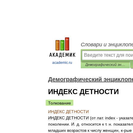
Словари и энциклоп
academic.ru
Демографический энциклопедический словарь
Демографический энциклоп
ИНДЕКС ДEТНОСТИ
Толкование
ИНДЕКС
ДEТНОСТИ
ИНДЕКС
ДEТНОСТИ
(
от
лат
.
index
-
указат
поколении
.
И
.
д
.
относится
к
т
.
н
.
показате
младших
возрастов
к
числу
женщин
,
к
-
рые