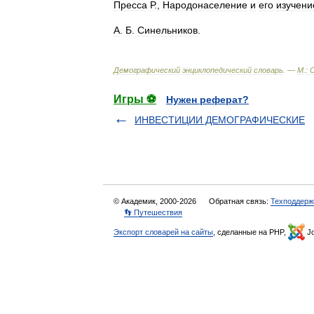
Пресса
Р
.,
Народонаселение
и
его
изучени
А
.
Б
.
Синельников
.
Демографический
энциклопедический
словарь
. —
М
.
:
Игры ⚽
Нужен реферат?
ИНВЕСТИЦИИ ДЕМОГРАФИЧЕСКИЕ
© Академик, 2000-2026
Обратная связь:
Техподдерж
👣 Путешествия
Экспорт словарей на сайты
, сделанные на PHP,
Jo