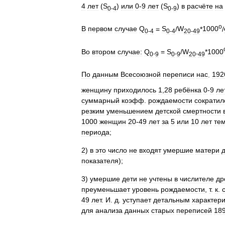
4
лет
(
S
)
или
0
-
9
лет
(
S
)
в
расчёте
на
0
-
4
0
-
9
o
В
первом
случае
Q
=
S
/
W
*
1000
/
0
-
4
0
-
4
20
-
49
Во
втором
случае:
Q
=
S
/
W
*
1000
0
-
9
0
-
9
20
-
49
По
данным
Всесоюзной
переписи
нас
.
192
женщину
приходилось
1
,
28
ребёнка
0
-
9
ле
суммарный
коэфф
.
рождаемости
сократил
резким
уменьшением
детской
смертности
1000
женщин
20
-
49
лет
за
5
или
10
лет
те
периода
;
2
)
в
это
число
не
входят
умершие
матери
показателя
);
3
)
умершие
дети
не
учтены
в
числителе
др
преуменьшает
уровень
рождаемости
,
т
.
к
.
49
лет
.
И
.
д
.
уступает
детальным
характер
для
анализа
данных
старых
переписей
18