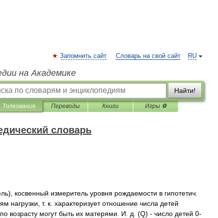
Запомнить сайт
Словарь на свой сайт
RU
едии на Академике
Найти!
Толкования
Переводы
Книги
Игры ⚽
едический словарь
ель
),
косвенный
измеритель
уровня
рождаемости
в
гипотетич
.
лям
нагрузки
,
т
.
к
.
характеризует
отношение
числа
детей
по
возрасту
могут
быть
их
матерями
.
И
.
д
. (
Q
) -
число
детей
0
-