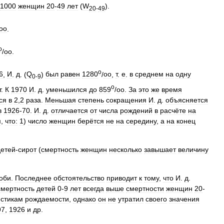
1000
женщин
20
-
49
лет
(
W
).
20
-
49
оо
.
o
/
оо
.
o
6
,
И
.
д
. (
Q
)
был
равен
1280
/
оo
,
т
.
е
.
в
среднем
на
одну
0
-
9
o
т
.
К
1970
И
.
д
.
уменьшился
до
859
/
оо
.
За
это
же
время
ся
в
2
,
2
раза
.
Меньшая
степень
сокращения
И
.
д
.
объясняется
в
1926
-
70
.
И
.
д
.
отличается
от
числа
рождений
в
расчёте
на
м
,
что:
1
)
число
женщин
берётся
не
на
середину
,
а
на
конец
детей
-
сирот
(
смертность
женщин
несколько
завышает
величину
оби
.
Последнее
обстоятельство
приводит
к
тому
,
что
И
.
д
.
смертность
детей
0
-
9
лет
всегда
выше
смертности
женщин
20
-
истикам
рождаемости
,
однако
он
не
утратил
своего
значения
97
,
1926
и
др
.