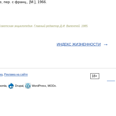
е
,
пер
.
с
франц
., [
М
.],
1966
.
Советская
энциклопедия
.
Главный
редактор
Д
.
И
.
Валентей
.
1985
.
ИНДЕКС ЖИЗНЕННОСТИ
ка
,
Реклама на сайте
18+
omla,
Drupal,
WordPress, MODx.