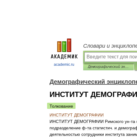
Словари и энциклоп
academic.ru
Демографический энциклопедический словарь
Демографический энциклоп
ИНСТИТУТ ДЕМОГРАФ
Толкование
ИНСТИТУТ
ДЕМОГРАФИИ
ИНСТИТУТ
ДЕМОГРАФИИ
Римского
ун
-
та
подразделение
ф
-
та
статистич
.
и
демогра
деятельностью
сотрудники
института
зани