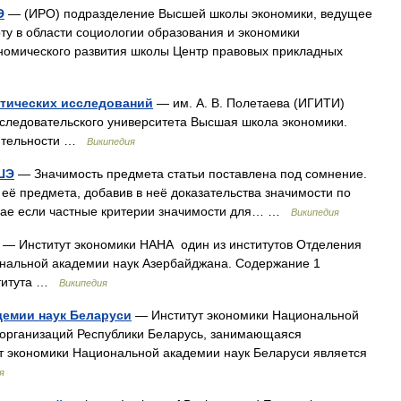
Э
— (ИРО) подразделение Высшей школы экономики, ведущее
ту в области социологии образования и экономики
ономического развития школы Центр правовых прикладных
етических исследований
— им. А. В. Полетаева (ИГИТИ)
следовательского университета Высшая школа экономики.
еятельности …
Википедия
ШЭ
— Значимость предмета статьи поставлена под сомнение.
 её предмета, добавив в неё доказательства значимости по
учае если частные критерии значимости для… …
Википедия
— Институт экономики НАНА один из институтов Отделения
нальной академии наук Азербайджана. Содержание 1
ститута …
Википедия
демии наук Беларуси
— Институт экономики Национальной
 организаций Республики Беларусь, занимающаяся
т экономики Национальной академии наук Беларуси является
я