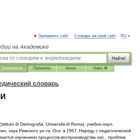
Запомнить сайт
Словарь на свой сайт
RU
едии на Академике
Найти!
Толкования
Переводы
Книги
Игры ⚽
едический словарь
ИИ
(
Istituto
di
Demografia
,
Universila
di
Roma
),
учебно
-
науч
.
фич
.
наук
Римского
ун
-
та
.
Осн
.
в
1957
.
Наряду
с
педагогической
маются
изучением
процессов
воспроизводства
нас
.,
проблем