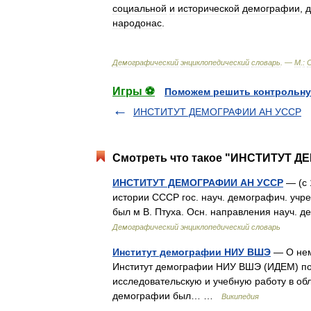
социальной
и
исторической
демографии
,
д
народонас
.
Демографический
энциклопедический
словарь
. —
М
.
:
Игры ⚽
Поможем решить контрольну
ИНСТИТУТ ДЕМОГРАФИИ АН УССР
Смотреть что такое "ИНСТИТУТ ДЕ
ИНСТИТУТ ДЕМОГРАФИИ АН УССР
— (с 
истории СССР гос. науч. демографич. учр
был м В. Птуха. Осн. направления науч. д
Демографический энциклопедический словарь
Институт демографии НИУ ВШЭ
— О нем
Институт демографии НИУ ВШЭ (ИДЕМ) по
исследовательскую и учебную работу в об
демографии был… …
Википедия