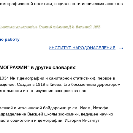
емографической
политики
,
социально
-
гигиенических
аспектов
Советская
энциклопедия
.
Главный
редактор
Д
.
И
.
Валентей
.
1985
.
ю работу
ИНСТИТУТ НАРОДОНАСЕЛЕНИЯ
МОГРАФИИ" в других словарях:
1934 Ин т демографии и санитарной статистики), первое в
еждение. Создан в 1919 в Киеве. Его бессменным директором
еятельности ин та: изучение воспроиз ва нас.… …
ецкой и итальянской байдарочнице см. Идем, Йозефа
дразделение Высшей школы экономики, ведущее научно
ласти социологии и демографии. История Институт