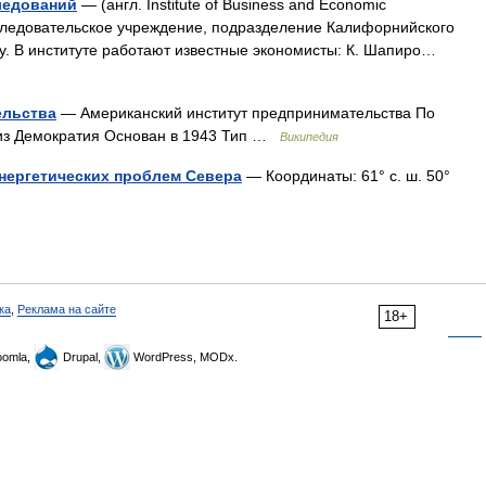
ледований
— (англ. Institute of Business and Economic
сследовательское учреждение, подразделение Калифорнийского
ду. В институте работают известные экономисты: К. Шапиро…
ельства
— Американский институт предпринимательства По
Девиз Демократия Основан в 1943 Тип …
Википедия
энергетических проблем Севера
— Координаты: 61° с. ш. 50°
ка
,
Реклама на сайте
18+
omla,
Drupal,
WordPress, MODx.