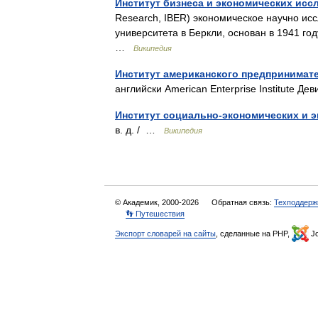
Институт бизнеса и экономических исс
Research, IBER) экономическое научно и
университета в Беркли, основан в 1941 го
…
Википедия
Институт американского предпринимат
английски American Enterprise Institute 
Институт социально-экономических и 
в. д. / …
Википедия
© Академик, 2000-2026
Обратная связь:
Техподдерж
👣 Путешествия
Экспорт словарей на сайты
, сделанные на PHP,
Jo