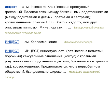
инцест
— а, м. inceste m. <лат. incestus преступный,
греховный. Половая связь между ближайшими родственниками
(между родителями и детьми, братьями и сестрами);
кровосмешение. Крысин 1998. Всего и надо то, мой друг,
описывать пиписьки, Минет, оргазм,… …
Исторический словарь
галлицизмов русского языка
ИНЦЕСТ
— см. Кровосмешение …
Юридический словарь
ИНЦЕСТ
— ИНЦЕСТ, инцестуозность (лат. incestus нечистый,
порочный) сексуальные отношения (коитус) с кровными
родственниками (родителями и детьми, братьями и сестрами и
т.д.); кровосмешение. Предполагается, что в первобытном
обществе И. был довольно широко …
Новейший философский
словарь