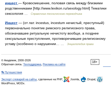
инцест
— Кровосмешение, половая связь между близкими
родственниками [http://www.lexikon.ru/sexology.html] Тематики
сексология …
Справочник технического переводчика
Инцест
— (от лат. incestus, incestum нечистый, преступный)
первоначально понятие римского религиозного права,
обозначавшее ритуальную нечистоту вообще, а позднее
сексуальные преступления, противоречившие религиозному
уставу (особенно о нарушении… …
Энциклопедия права
© Академик, 2000-2026
18+
Обратная связь:
Техподдержка
,
Реклама на сайте
👣 Путешествия
Экспорт словарей на сайты
, сделанные на PHP,
Joomla,
Drupal,
WordPress, MODx.