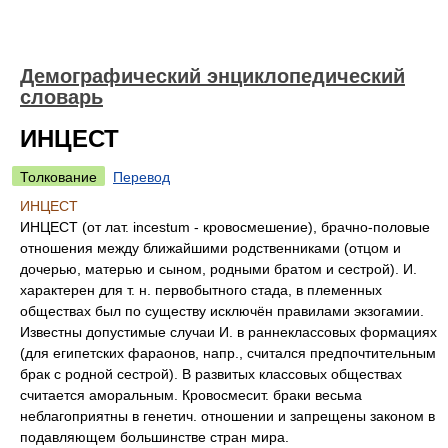
Демографический энциклопедический
словарь
ИНЦЕСТ
Толкование
Перевод
ИНЦЕСТ
ИНЦЕСТ (от лат. incestum - кровосмешение), брачно-половые
отношения между ближайшими родственниками (отцом и
дочерью, матерью и сыном, родными братом и сестрой). И.
характерен для т. н. первобытного стада, в племенных
обществах был по существу исключён правилами экзогамии.
Известны допустимые случаи И. в раннеклассовых формациях
(для египетских фараонов, напр., считался предпочтительным
брак с родной сестрой). В развитых классовых обществах
считается аморальным. Кровосмесит. браки весьма
неблагоприятны в генетич. отношении и запрещены законом в
подавляющем большинстве стран мира.