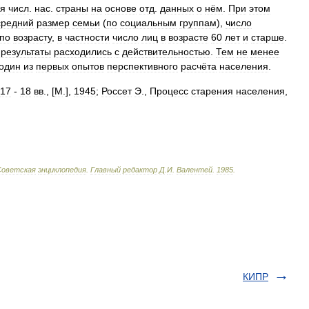
я
числ
.
нас
.
страны
на
основе
отд
.
данных
о
нём
.
При
этом
средний
размер
семьи
(
по
социальным
группам
),
число
по
возрасту
,
в
частности
число
лиц
в
возрасте
60
лет
и
старше
.
результаты
расходились
с
действительностью
.
Тем
не
менее
один
из
первых
опытов
перспективного
расчёта
населения
.
17
-
18
вв
., [
М
.],
1945
;
Россет
Э
.,
Процесс
старения
населения
,
Советская
энциклопедия
.
Главный
редактор
Д
.
И
.
Валентей
.
1985
.
КИПР