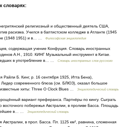
х словарях:
 негритянский религиозный и общественный деятель США,
ив расизма. Учился в баптистском колледже в Атланте (1945
ере (1948 1951) и в… …
Философская энциклопедия
айцев, содержащая учение Конфуция. Словарь иностранных
Чудинов А.Н., 1910. КИНГ Музыкальный инструмент в Китае.
ошедших в употребление в… …
Словарь иностранных слов русского
я Райли Б. Кинг, р. 16 сентября 1925, Итта Бена),
р. Лидер современного блюза (см. БЛЮЗ), оказал большое
 известные хиты: Three O Clock Blues …
Энциклопедический словарь
 упрощённый вариант преферанса. Партнёры по кингу. Сыграть
у юго восточного побережья Австралии, в проливе Басса. Площадь
упнейшее в… …
Энциклопедический словарь
я Австралии, в прол. Басса. Пл. 1125 км², равнина, сложенная