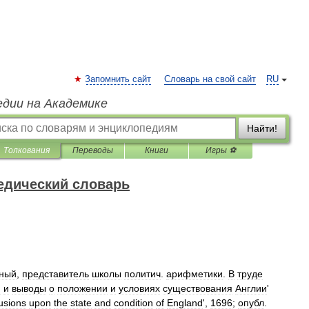
Запомнить сайт
Словарь на свой сайт
RU
едии на Академике
Найти!
Толкования
Переводы
Книги
Игры ⚽
едический словарь
ный
,
представитель
школы
политич
.
арифметики
.
В
труде
я
и
выводы
о
положении
и
условиях
существования
Англии
'
usions
upon
the
state
and
condition
of
England
',
1696
;
опубл
.