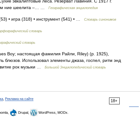
ухие эвкалиптовые леса. Резерват Лавиния. С 1917 г.
ии м ние шеелита –… …
Географическая энциклопедия
(53) • игра (318) • инструмент (541) • …
Словарь синонимов
орфографический словарь
ографический словарь
ues Boy; настоящая фамилия Райли, Riley) (р. 1925),
ль блюзов. Использовал элементы джаза, госпел, ритм энд
звитие рок музыки …
Большой Энциклопедический словарь
ка
,
Реклама на сайте
18+
omla,
Drupal,
WordPress, MODx.