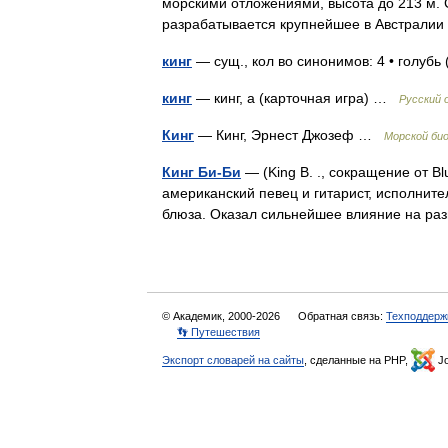
морскими отложениями, высота до 213 м. С
разрабатывается крупнейшее в Австрал
кинг
— сущ., кол во синонимов: 4 • голубь 
кинг
— кинг, а (карточная игра) …
Русский 
Кинг
— Кинг, Эрнест Джозеф …
Морской би
Кинг Би-Би
— (King B. ., сокращение от Bl
американский певец и гитарист, исполните
блюза. Оказал сильнейшее влияние на ра
© Академик, 2000-2026
Обратная связь:
Техподдерж
👣 Путешествия
Экспорт словарей на сайты
, сделанные на PHP,
Jo