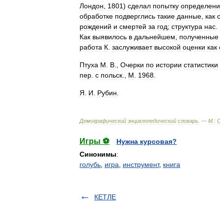
Лондон
,
1801
)
сделал
попытку
определени
обработке
подверглись
такие
данные
,
как
рождений
и
смертей
за
год
;
структура
нас
.
Как
выявилось
в
дальнейшем
,
полученные
работа
К
.
заслуживает
высокой
оценки
как
Птуха
M
.
В
.,
Очерки
по
истории
статистики
пер
.
с
польск
.,
М
.
1968
.
Я
.
И
.
Рубин
.
Демографический
энциклопедический
словарь
. —
М
.
:
Игры ⚽
Нужна курсовая?
Синонимы
:
голубь
,
игра
,
инструмент
,
книга
КЕТЛЕ