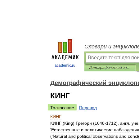
Словари и энциклоп
academic.ru
Демографический энциклопедический словарь
Демографический энциклоп
КИНГ
Толкование
Перевод
КИНГ
КИНГ
(
King
)
Грегори
(
1648
-
1712
),
англ
.
учё
'
Естественные
и
политические
наблюдени
('
Natural
and
political
observations
and
concl