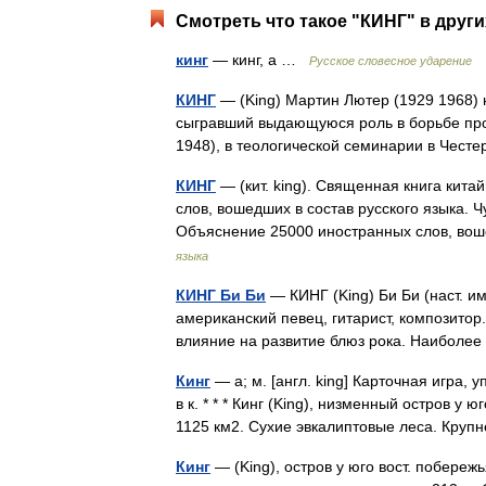
Смотреть что такое "КИНГ" в други
кинг
— кинг, а …
Русское словесное ударение
КИНГ
— (King) Мартин Лютер (1929 1968)
сыгравший выдающуюся роль в борьбе прот
1948), в теологической семинарии в Чест
КИНГ
— (кит. king). Священная книга кит
слов, вошедших в состав русского языка. 
Объяснение 25000 иностранных слов, в
языка
КИНГ Би Би
— КИНГ (King) Би Би (наст. им
американский певец, гитарист, композито
влияние на развитие блюз рока. Наиболее
Кинг
— а; м. [англ. king] Карточная игра,
в к. * * * Кинг (King), низменный остров 
1125 км2. Сухие эвкалиптовые леса. Кр
Кинг
— (King), остров у юго вост. побережь