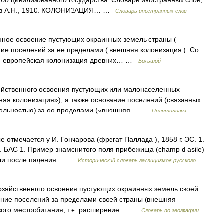
ибо цивилизованного государства. Словарь иностранных слов,
инов А.Н., 1910. КОЛОНИЗАЦИЯ… …
Словарь иностранных слов
нное освоение пустующих окраинных земель страны (
ние поселений за ее пределами ( внешняя колонизация ). Со
ий европейская колонизация древних… …
Большой
яйственного освоения пустующих или малонаселенных
няя колонизация»), а также основание поселений (связанных
тельностью) за ее пределами («внешняя… …
Политология.
ые отмечается у И. Гончарова (фрегат Паллада ), 1858 г. ЭС. 1.
 БАС 1. Пример знаменитого поля прибежища (champ d asile)
рыли после падения… …
Исторический словарь галлицизмов русского
озяйственного освоения пустующих окраинных земель своей
ание поселений за пределами своей страны (внешняя
ового местообитания, т.е. расширение… …
Словарь по географии