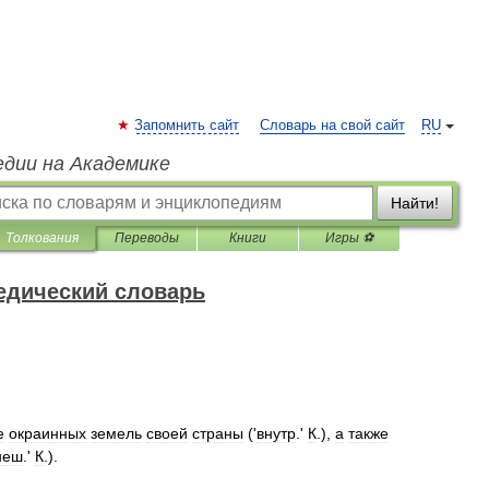
Запомнить сайт
Словарь на свой сайт
RU
едии на Академике
Найти!
Толкования
Переводы
Книги
Игры ⚽
едический словарь
е
окраинных
земель
своей
страны
('
внутр
.'
К
.),
а
также
неш
.'
К
.).