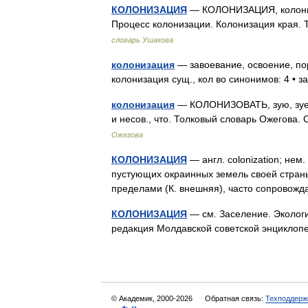
КОЛОНИЗАЦИЯ
— КОЛОНИЗАЦИЯ, колониза
Процесс колонизации. Колонизация края.
словарь Ушакова
колонизация
— завоевание, освоение, по
колонизация сущ., кол во синонимов: 4 • 
колонизация
— КОЛОНИЗОВАТЬ, зую, зуеш
и несов., что. Толковый словарь Ожегова
Ожегова
КОЛОНИЗАЦИЯ
— англ. colonization; нем
пустующих окраинных земель своей страны 
пределами (К. внешняя), часто сопров
КОЛОНИЗАЦИЯ
— см. Заселение. Экологи
редакция Молдавской советской энциклоп
© Академик, 2000-2026
Обратная связь:
Техподдерж