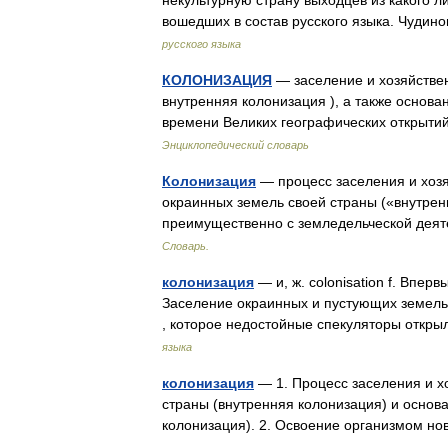
некультурную страну выходцев из какого л
вошедших в состав русского языка. Чуд
русского языка
КОЛОНИЗАЦИЯ
— заселение и хозяйстве
внутренняя колонизация ), а также основа
времени Великих географических открыт
Энциклопедический словарь
Колонизация
— процесс заселения и хоз
окраинных земель своей страны («внутрен
преимущественно с земледельческой дея
Словарь.
колонизация
— и, ж. colonisation f. Вперв
Заселение окраинных и пустующих земель.
, которое недостойные спекуляторы отк
языка
колонизация
— 1. Процесс заселения и х
страны (внутренняя колонизация) и основ
колонизация). 2. Освоение организмом н