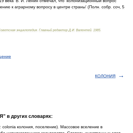
19
века
'
В
.
И
.
Ленин
отмечал
,
что
'
колонизационный
вопрос
шению
к
аграрному
вопросу
в
центре
страны
' (
Полн
.
собр
.
соч
,
5
Советская
энциклопедия
.
Главный
редактор
Д
.
И
.
Валентей
.
1985
.
щение
КОЛОНИЯ
" в других словарях:
т. colonia колония, поселение). Массовое вселение в