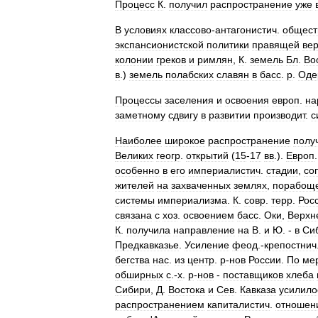
Процесс
К
.
получил
распространение
уже
В
условиях
классово
-
антагонистич
.
общест
экспансионистской
политики
правящей
ве
колонии
греков
и
римлян
,
К
.
земель
Бл
.
Во
в
.)
земель
полабских
славян
в
басс
.
р
.
Оде
Процессы
заселения
и
освоения
европ
.
на
заметному
сдвигу
в
развитии
производит
.
с
Наиболее
широкое
распространение
полу
Великих
геогр
.
открытий
(
15
-
17
вв
.).
Европ
особенно
в
его
империалистич
.
стадии
,
со
жителей
на
захваченных
землях
,
порабощ
системы
империализма
.
К
.
совр
.
терр
.
Рос
связана
с
хоз
.
освоением
басc
.
Оки
,
Верхн
К
.
получила
направление
на
В
.
и
Ю
. -
в
Си
Предкавказье
.
Усиление
фeод
.-
крепостнич
бегства
нас
.
из
центр
.
р
-
нов
России
.
По
ме
обширных
с
.-
х
.
р
-
нов
-
поставщиков
хлеба
Сибири
,
Д
.
Востока
и
Сев
.
Кавказа
усилило
распространением
капиталистич
.
отношен