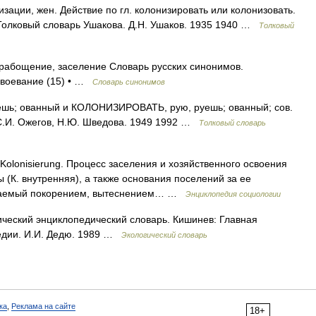
ции, жен. Действие по гл. колонизировать или колонизовать.
 Толковый словарь Ушакова. Д.Н. Ушаков. 1935 1940 …
Толковый
рабощение, заселение Словарь русских синонимов.
завоевание (15) • …
Словарь синонимов
ь; ованный и КОЛОНИЗИРОВАТЬ, рую, руешь; ованный; сов.
. С.И. Ожегов, Н.Ю. Шведова. 1949 1992 …
Толковый словарь
. Kolonisierung. Процесс заселения и хозяйственного освоения
(К. внутренняя), а также основания поселений за ее
ождаемый покорением, вытеснением… …
Энциклопедия социологии
ческий энциклопедический словарь. Кишинев: Главная
едии. И.И. Дедю. 1989 …
Экологический словарь
ка
,
Реклама на сайте
18+