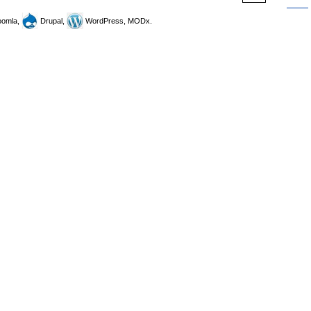
omla,
Drupal,
WordPress, MODx.