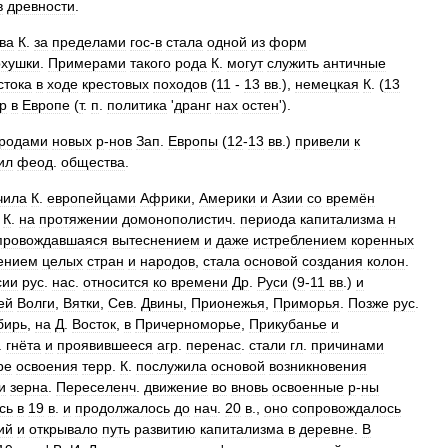
в
древности
.
ва
К
.
за
пределами
гoc
-
в
стала
одной
из
форм
рхушки
.
Примерами
такого
рода
К
.
могут
служить
античные
стока
в
ходе
крестовых
походов
(
11
-
13
вв
.),
немецкая
К
. (
13
р
в
Европе
(
т
.
п
.
политика
'
дранг
нах
остен
').
родами
новых
р
-
нов
Зап
.
Европы
(
12
-
13
вв
.)
привели
к
ил
феод
.
общества
.
чила
К
.
европейцами
Африки
,
Америки
и
Азии
со
времён
.
К
.
на
протяжении
домонополистич
.
периода
капитализма
н
провождавшаяся
вытеснением
и
даже
истреблением
коренных
ением
целых
стран
и
народов
,
стала
основой
создания
колон
.
сии
рус
.
нас
.
относится
ко
времени
Др
.
Руси
(
9
-
11
вв
.)
и
ей
Волги
,
Вятки
,
Сев
.
Двины
,
Прионежья
,
Приморья
.
Позже
рус
.
бирь
,
на
Д
.
Восток
,
в
Причерноморье
,
Прикубанье
и
.
гнёта
и
проявившееся
агр
.
перенас
.
стали
гл
.
причинами
ре
освоения
терр
.
К
.
послужила
основой
возникновения
и
зерна
.
Переселенч
.
движение
во
вновь
освоенные
р
-
ны
сь
в
19
в
.
и
продолжалось
до
нач
.
20
в
.,
оно
сопровождалось
ий
и
открывало
путь
развитию
капитализма
в
деревне
.
В