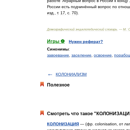
работе
'
Аграрный
вопрос
в
России
к
концу
России
есть
подчинённый
вопрос
по
отно
изд
.,
т
.
17
,
с
.
70
).
Демографический
энциклопедический
словарь
. —
М
.
:
Игры ⚽
Нужен реферат?
Синонимы
:
завоевание
,
заселение
,
освоение
,
порабо
КОЛОНИАЛИЗМ
Полезное
Смотреть что такое "КОЛОНИЗАЦИЯ
КОЛОНИЗАЦИЯ
— (фр. colonisation, от ла