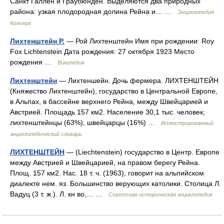
Санкт Галлен и Граубюнден. Выделяются два природных
района: узкая плодородная долина Рейна и… …
Энциклопедия
Кольера
Лихтенштейн Р.
— Рой Лихтенштейн Имя при рождении: Roy
Fox Lichtenstein Дата рождения: 27 октября 1923 Место
рождения …
Википедия
Лихтенштейн
— Лихтеншейн. Дочь фермера. ЛИХТЕНШТЕЙН
(Княжество Лихтенштейн), государство в Центральной Европе,
в Альпах, в бассейне верхнего Рейна, между Швейцарией и
Австрией. Площадь 157 км2. Население 30,1 тыс. человек;
лихтенштейнцы (63%), швейцарцы (16%) …
Иллюстрированный
энциклопедический словарь
ЛИХТЕНШТЕЙН
— (Liechtenstein) государство в Центр. Европе
между Австрией и Швейцарией, на правом берегу Рейна.
Площ. 157 км2. Нас. 18 т. ч. (1963), говорит на альпийском
диалекте нем. яз. Большинство верующих католики. Столица Л.
Вадуц (3 т. ж.). Л. кн во,… …
Советская историческая энциклопедия