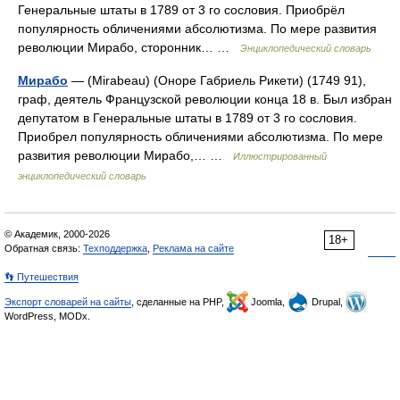
Генеральные штаты в 1789 от 3 го сословия. Приобрёл
популярность обличениями абсолютизма. По мере развития
революции Мирабо, сторонник… …
Энциклопедический словарь
Мирабо
— (Mirabeau) (Оноре Габриель Рикети) (1749 91),
граф, деятель Французской революции конца 18 в. Был избран
депутатом в Генеральные штаты в 1789 от 3 го сословия.
Приобрел популярность обличениями абсолютизма. По мере
развития революции Мирабо,… …
Иллюстрированный
энциклопедический словарь
© Академик, 2000-2026
18+
Обратная связь:
Техподдержка
,
Реклама на сайте
👣 Путешествия
Экспорт словарей на сайты
, сделанные на PHP,
Joomla,
Drupal,
WordPress, MODx.