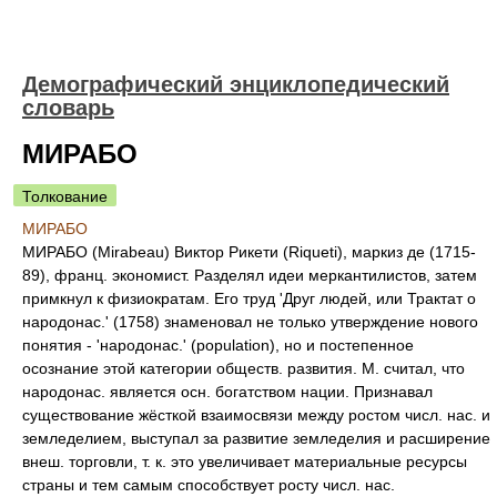
Демографический энциклопедический
словарь
МИРАБО
Толкование
МИРАБО
МИРАБО (Mirabeau) Виктор Рикети (Riqueti), маркиз де (1715-
89), франц. экономист. Разделял идеи меркантилистов, затем
примкнул к физиократам. Его труд 'Друг людей, или Трактат о
народонас.' (1758) знаменовал не только утверждение нового
понятия - 'народонас.' (population), но и постепенное
осознание этой категории обществ. развития. М. считал, что
народонас. является осн. богатством нации. Признавал
существование жёсткой взаимосвязи между ростом числ. нас. и
земледелием, выступал за развитие земледелия и расширение
внеш. торговли, т. к. это увеличивает материальные ресурсы
страны и тем самым способствует росту числ. нас.