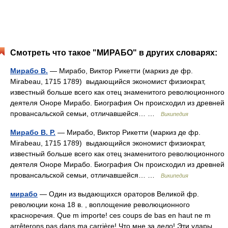
Смотреть что такое "МИРАБО" в других словарях:
Мирабо В.
— Мирабо, Виктор Рикетти (маркиз де фр.
Mirabeau, 1715 1789) выдающийся экономист физиократ,
известный больше всего как отец знаменитого революционного
деятеля Оноре Мирабо. Биография Он происходил из древней
провансальской семьи, отличавшейся… …
Википедия
Мирабо В. Р.
— Мирабо, Виктор Рикетти (маркиз де фр.
Mirabeau, 1715 1789) выдающийся экономист физиократ,
известный больше всего как отец знаменитого революционного
деятеля Оноре Мирабо. Биография Он происходил из древней
провансальской семьи, отличавшейся… …
Википедия
мирабо
— Один из выдающихся ораторов Великой фр.
революции кона 18 в. , воплощение революционного
красноречия. Que m importe! ces coups de bas en haut ne m
arrêterons pas dans ma carrière! Что мне за дело! Эти удары