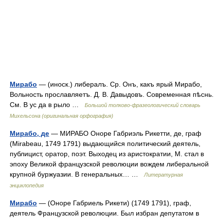
Мирабо
— (иноск.) либералъ. Ср. Онъ, какъ ярый Мирабо,
Вольность прославляетъ. Д. В. Давыдовъ. Современная пѣснь.
См. В ус да в рыло …
Большой толково-фразеологический словарь
Михельсона (оригинальная орфография)
Мирабо, де
— МИРАБО Оноре Габриэль Рикетти, де, граф
(Mirabeau, 1749 1791) выдающийся политический деятель,
публицист, оратор, поэт. Выходец из аристократии, М. стал в
эпоху Великой французской революции вождем либеральной
крупной буржуазии. В генеральных… …
Литературная
энциклопедия
Мирабо
— (Оноре Габриель Рикети) (1749 1791), граф,
деятель Французской революции. Был избран депутатом в