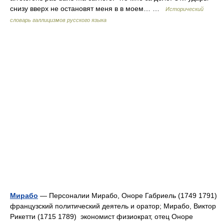
снизу вверх не остановят меня в в моем… …
Исторический
словарь галлицизмов русского языка
Мирабо
— Персоналии Мирабо, Оноре Габриель (1749 1791)
французский политический деятель и оратор; Мирабо, Виктор
Рикетти (1715 1789) экономист физиократ, отец Оноре