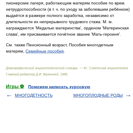
пионерские лагеря, работающим матерям пособие по врем.
нетрудоспособности (в т. ч. по уходу за заболевшим ребёнком)
выдаётся в размере полного заработка, независимо от
длительности их непрерывного трудового стажа. М. м.
награждаются 'Медалью материнства', орденом 'Материнская
слава', им присваивается почётное звание 'Мать-героиня'.
См. также Пенсионный возраст, Пособия многодетным
матерям,
Семейные пособия
.
Демографический энциклопедический словарь. — М.: Советская энциклопедия
.
Главный редактор Д.И. Валентей
.
1985
.
Игры ⚽
Поможем написать курсовую
МНОГОДЕТНОСТЬ
МНОГОПЛOДНЫЕ РOДЫ