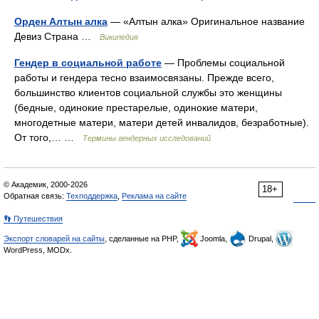
Орден Алтын алка
— «Алтын алка» Оригинальное название
Девиз Страна …
Википедия
Гендер в социальной работе
— Проблемы социальной
работы и гендера тесно взаимосвязаны. Прежде всего,
большинство клиентов социальной службы это женщины
(бедные, одинокие престарелые, одинокие матери,
многодетные матери, матери детей инвалидов, безработные).
От того,… …
Термины гендерных исследований
© Академик, 2000-2026
18+
Обратная связь:
Техподдержка
,
Реклама на сайте
👣 Путешествия
Экспорт словарей на сайты
, сделанные на PHP,
Joomla,
Drupal,
WordPress, MODx.