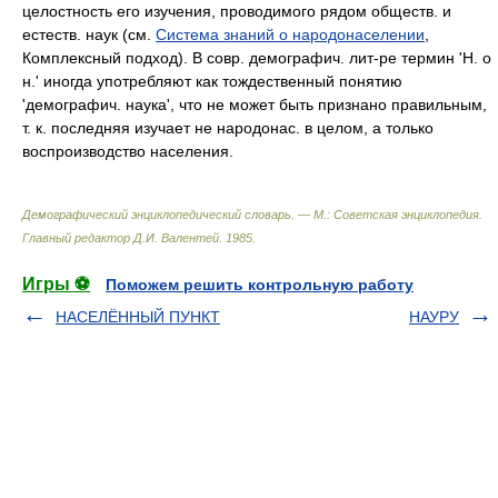
целостность его изучения, проводимого рядом обществ. и
естеств. наук (см.
Система знаний о народонаселении
,
Комплексный подход). В совр. демографич. лит-ре термин 'Н. о
н.' иногда употребляют как тождественный понятию
'демографич. наука', что не может быть признано правильным,
т. к. последняя изучает не народонас. в целом, а только
воспроизводство населения.
Демографический энциклопедический словарь. — М.: Советская энциклопедия
.
Главный редактор Д.И. Валентей
.
1985
.
Игры ⚽
Поможем решить контрольную работу
НАСЕЛЁННЫЙ ПУНКТ
НАУРУ