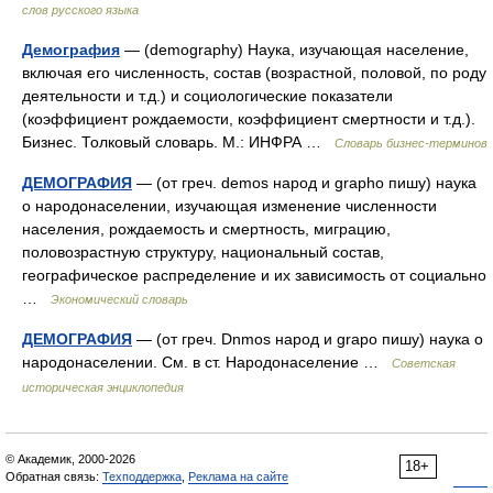
слов русского языка
Демография
— (demography) Наука, изучающая население,
включая его численность, состав (возрастной, половой, по роду
деятельности и т.д.) и социологические показатели
(коэффициент рождаемости, коэффициент смертности и т.д.).
Бизнес. Толковый словарь. М.: ИНФРА …
Словарь бизнес-терминов
ДЕМОГРАФИЯ
— (от греч. demos народ и grapho пишу) наука
о народонаселении, изучающая изменение численности
населения, рождаемость и смертность, миграцию,
половозрастную структуру, национальный состав,
географическое распределение и их зависимость от социально
…
Экономический словарь
ДЕМОГРАФИЯ
— (от греч. Dnmos народ и grapo пишу) наука о
народонаселении. См. в ст. Народонаселение …
Советская
историческая энциклопедия
© Академик, 2000-2026
18+
Обратная связь:
Техподдержка
,
Реклама на сайте