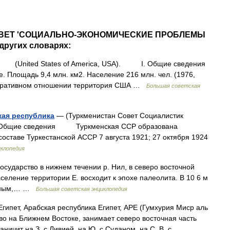
 СОВЕТ 'СОЦИАЛЬНО-ЭКОНОМИЧЕСКИЕ ПРОБЛЕМЫ
ругих словарях:
(United States of America, USA). I. Общие сведения
лощадь 9,4 млн. км2. Население 216 млн. чел. (1976,
истративном отношении территория США …
Большая советская
кая республика
— (Туркменистан Совет Социалистик
бщие сведения Туркменская ССР образована
составе Туркестанской АССР 7 августа 1921; 27 октября 1924
иклопедия
дарство в нижнем течении р. Нил, в северо восточной
е территории Е. восходит к эпохе палеолита. В 10 6 м
лажным,… …
Большая советская энциклопедия
гипет, Арабская республика Египет, АРЕ (Гумхурия Миср аль
тво на Ближнем Востоке, занимает северо восточная часть
аничит на З. с Ливией, на Ю. с Суданом, на С. В. с… …