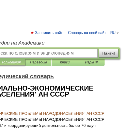
Запомнить сайт
Словарь на свой сайт
RU
едии на Академике
Найти!
Толкования
Переводы
Книги
Игры ⚽
едический словарь
ЦИАЛЬНО-ЭКОНОМИЧЕСКИЕ
СЕЛЕНИЯ' АН СССР
ИЧЕСКИЕ
ПРОБЛЕМЫ
НАРОДОНАСЕЛЕНИЯ
'
АН
СССР
ИЧЕСКИЕ
ПРОБЛЕМЫ
НАРОДОНАСЕЛЕНИЯ
'
АН
СССР
,
67
и
координирующий
деятельность
более
70
науч
.