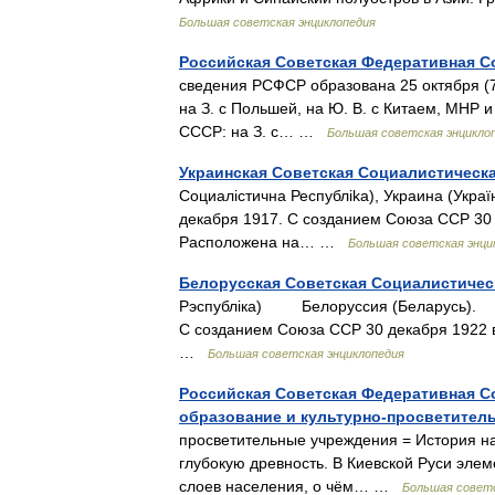
Большая советская энциклопедия
Российская Советская Федеративная С
сведения РСФСР образована 25 октября (7 
на З. с Польшей, на Ю. В. с Китаем, МНР 
СССР: на З. с… …
Большая советская энцикло
Украинская Советская Социалистическ
Социалicтична Республika), Украина (
декабря 1917. С созданием Союза ССР 30 
Расположена на… …
Большая советская энци
Белорусская Советская Социалистичес
Рэспублiкa) Белоруссия (Беларусь).
С созданием Союза ССР 30 декабря 1922 во
…
Большая советская энциклопедия
Российская Советская Федеративная С
образование и культурно-просветител
просветительные учреждения = История н
глубокую древность. В Киевской Руси эле
слоев населения, о чём… …
Большая советс