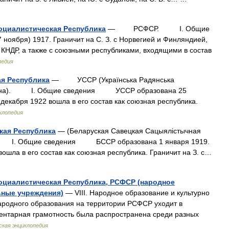
оциалистическая Республика
— РСФСР. I. Общие
ноября) 1917. Граничит на С. З. с Норвегией и Финляндией,
и КНДР, а также с союзными республиками, входящими в состав
педия
ая Республика
— УССР (Украïнська Радянська
Украïна). I. Общие сведения УССР образована 25
декабря 1922 вошла в его состав как союзная республика.
клопедия
кая Республика
— (Беларуская Савецкая Сацыялicтычная
 I. Общие сведения БССР образована 1 января 1919.
шла в его состав как союзная республика. Граничит на З. с…
оциалистическая Республика, РСФСР (народное
ьные учреждения)
— VIII. Народное образование и культурно
ародного образования на территории РСФСР уходит в
ментарная грамотность была распространена среди разных
кая энциклопедия