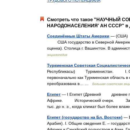
ТРУДОВОГО ПОТЕНЦИАЛА
Смотреть что такое "НАУЧНЫЙ
НАРОДОНАСЕЛЕНИЯ' АН СССР" в д
Соединённые Штаты Америки
— (США) 
США государство в Северной Америке. П
оценка). Столица г. Вашингтон. В админ
энциклопедия
Туркменская Советская Социалистичес
Республикасы) Туркменистан. I. О
первоначально как Туркменская область в 
преобразована в… …
Большая советская энц
Египет
— I Египет (Древний древнее госу
Африке. Исторический очерк. Заселени
тыс. до н. э., когда климат был более в
Египет (государство на Бл. Востоке)
— Е
Арабия). I. Общие сведения E. ‒ государс
Африки и Синайский полуостров в Азии. Гр