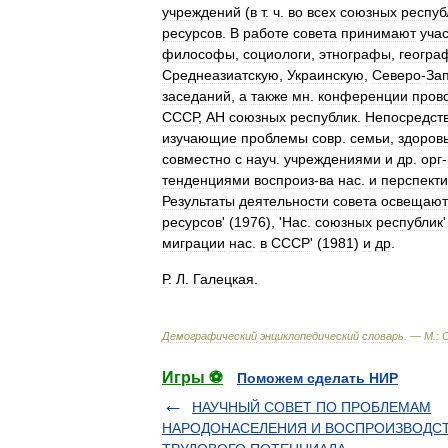
учреждений
(
в
т
.
ч
.
во
всех
союзных
респуб
ресурсов
.
В
работе
совета
принимают
уча
философы
,
социологи
,
этнографы
,
геогра
Среднеазиатскую
,
Украинскую
,
Северо
-
За
заседаний
,
а
также
мн
.
конференции
пров
СССР
,
АН
союзных
республик
.
Непосредст
изучающие
проблемы
совр
.
семьи
,
здоров
совместно
с
науч
.
учреждениями
и
др
.
орг
-
тенденциями
воспроиз
-
ва
нас
.
и
перспект
Результаты
деятельности
совета
освещают
ресурсов
' (
1976
), '
Нас
.
союзных
республик
'
миграции
нас
.
в
СССР
' (
1981
)
и
др
.
Р
.
Л
.
Галецкая
.
Демографический
энциклопедический
словарь
. —
М
.
:
Игры ⚽
Поможем сделать НИР
НАУЧНЫЙ СОВЕТ ПО ПРОБЛЕМАМ
НАРОДОНАСЕЛЕНИЯ И ВОСПРОИЗВOДС