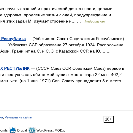
а научных знаний и практической деятельности, целями
е здоровья, продление жизни людей, предупреждение и
ния этих задач М. изучает строение и… …
Медицинская
 Республика
— (Узбекистон Совет Социалистик Республикаси)
екская ССР образована 27 октября 1924. Расположена
Азии. Граничит на С. и С. З. с Казахской ССР, на Ю.… …
Х РЕСПУБЛИК
— (СССР, Союз ССР, Советский Союз) первое в
чти шестую часть обитаемой суши земного шара 22 млн. 402,2
млн. чел. (на 1 янв. 1971) Сов. Союзу принадлежит 3 е место
ка
,
Реклама на сайте
18+
omla,
Drupal,
WordPress, MODx.