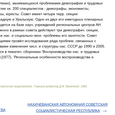
ликах
),
занимающихся
проблемами
демографии
и
трудовых
стие
ок
.
200
специалистов
-
демографы
,
экономисты
,
фы
,
юристы
.
Совет
имеет
четыре
терр
.
секции:
падную
и
Уральскую
.
Одно
из
двух
его
ежегодных
пленарных
одятся
на
базе
науч
.
учреждений
региональных
центров
АН
венно
в
рамках
совета
действуют
три
демографич
.
секции
,
ья
нас
.
и
социально
-
экон
.
проблемы
его
занятости
.
Совет
циями
провёл
исследования
ряда
проблем
,
связанных
с
ивами
изменения
числ
.
и
структуры
нас
.
СССР
до
1990
и
2005
.
ся
в
тематич
.
сборниках
'
Воспроизводство
нас
.
и
трудовых
 (
1977
), '
Региональные
особенности
воспроизводства
и
Советская
энциклопедия
.
Главный
редактор
Д
.
И
.
Валентей
.
1985
.
НАХИЧЕВАНСКАЯ АВТОНОМНАЯ СОВЕТСКАЯ
ТВА
СОЦИАЛИСТИЧЕСКАЯ РЕСПУБЛИКА