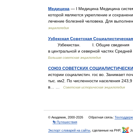
Медицина
— I Медицина Медицина систем
которой являются укрепление и сохранени
лечение болезней человека. Для выполне
энциклопедия
Узбекская Советская Социалистическая
Узбекистан. I. Общие сведения Узб
в центральной и северной частях Средней 
Большая советская энциклопедия
СОЮЗ СОВЕТСКИХ СОЦИАЛИСТИЧЕСКИ
истории социалистич. гос во. Занимает по
тыс. км2. По численности населения 243,9 
в… …
Советская историческая энциклопедия
© Академик, 2000-2026
Обратная связь:
Техподдерж
👣 Путешествия
Экспорт словарей на сайты
, сделанные на PHP,
Jo