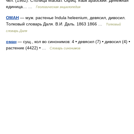
чел. (1982). Столица Маскат. Офиц. язык арабский. Денежная
единица… …
Геологическая энциклопедия
ОМАН
— муж. растенье Indula heleenium, девясил, дивосил.
Толковый словарь Даля. В.И. Даль. 1863 1866 …
Толковый
словарь Даля
оман
— сущ., кол во синонимов: 4 • девясил (7) • дивосил (4) •
растение (4422) • …
Словарь синонимов