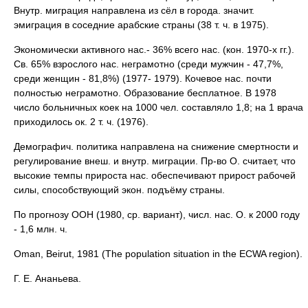
Внутр. миграция направлена из сёл в города. значит.
эмиграция в соседние арабские страны (38 т. ч. в 1975).
Экономически активного нас.- 36% всего нас. (кон. 1970-х гг.).
Св. 65% взрослого нас. неграмотно (среди мужчин - 47,7%,
среди женщин - 81,8%) (1977- 1979). Кочевое нас. почти
полностью неграмотно. Образование бесплатное. В 1978
число больничных коек на 1000 чел. составляло 1,8; на 1 врача
приходилось ок. 2 т. ч. (1976).
Демографич. политика направлена на снижение смертности и
регулирование внеш. и внутр. миграции. Пр-во О. считает, что
высокие темпы прироста нас. обеспечивают прирост рабочей
силы, способствующий экон. подъёму страны.
По прогнозу ООН (1980, ср. вариант), числ. нас. О. к 2000 году
- 1,6 млн. ч.
Oman, Beirut, 1981 (The population situation in the ECWA region).
Г. Е. Ананьева.