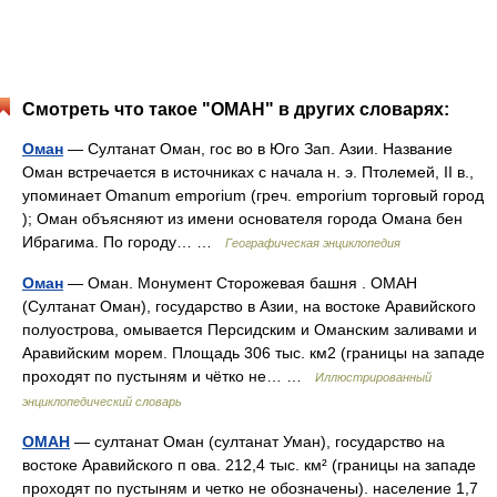
Смотреть что такое "ОМАН" в других словарях:
Оман
— Султанат Оман, гос во в Юго Зап. Азии. Название
Оман встречается в источниках с начала н. э. Птолемей, II в.,
упоминает Omanum emporium (греч. emporium торговый город
); Оман объясняют из имени основателя города Омана бен
Ибрагима. По городу… …
Географическая энциклопедия
Оман
— Оман. Монумент Сторожевая башня . ОМАН
(Султанат Оман), государство в Азии, на востоке Аравийского
полуострова, омывается Персидским и Оманским заливами и
Аравийским морем. Площадь 306 тыс. км2 (границы на западе
проходят по пустыням и чётко не… …
Иллюстрированный
энциклопедический словарь
ОМАН
— cултанат Оман (cултанат Уман), государство на
востоке Аравийского п ова. 212,4 тыс. км² (границы на западе
проходят по пустыням и четко не обозначены). население 1,7