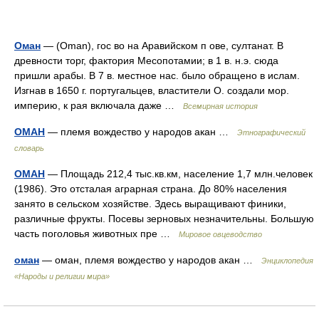
Оман
— (Oman), гос во на Аравийском п ове, султанат. В
древности торг, фактория Месопотамии; в 1 в. н.э. сюда
пришли арабы. В 7 в. местное нас. было обращено в ислам.
Изгнав в 1650 г. португальцев, властители О. создали мор.
империю, к рая включала даже …
Всемирная история
ОМАН
— племя вождество у народов акан …
Этнографический
словарь
ОМАН
— Площадь 212,4 тыс.кв.км, население 1,7 млн.человек
(1986). Это отсталая аграрная страна. До 80% населения
занято в сельском хозяйстве. Здесь выращивают финики,
различные фрукты. Посевы зерновых незначительны. Большую
часть поголовья животных пре …
Мировое овцеводство
оман
— оман, племя вождество у народов акан …
Энциклопедия
«Народы и религии мира»