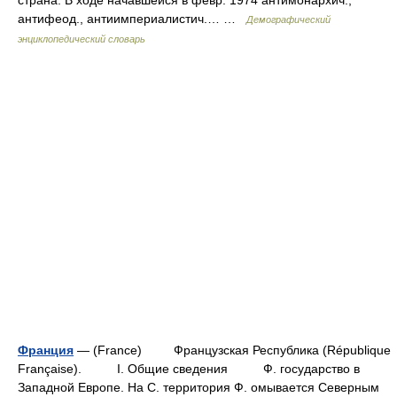
страна. В ходе начавшейся в февр. 1974 антимонархич.,
антифеод., антиимпериалистич.… …
Демографический
энциклопедический словарь
Франция
— (France) Французская Республика (République
Française). I. Общие сведения Ф. государство в
Западной Европе. На С. территория Ф. омывается Северным