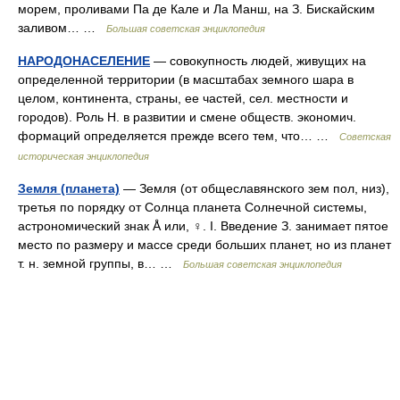
морем, проливами Па де Кале и Ла Манш, на З. Бискайским
заливом… …
Большая советская энциклопедия
НАРОДОНАСЕЛЕНИЕ
— совокупность людей, живущих на
определенной территории (в масштабах земного шара в
целом, континента, страны, ее частей, сел. местности и
городов). Роль Н. в развитии и смене обществ. экономич.
формаций определяется прежде всего тем, что… …
Советская
историческая энциклопедия
Земля (планета)
— Земля (от общеславянского зем пол, низ),
третья по порядку от Солнца планета Солнечной системы,
астрономический знак Å или, ♀. I. Введение З. занимает пятое
место по размеру и массе среди больших планет, но из планет
т. н. земной группы, в… …
Большая советская энциклопедия