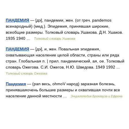
ПАНДЕМИЯ
— [дэ], пандемии, жен. (от греч. pandemos
всенародный) (мед.). Эпидемия, принявшая широкие,
всеобщие размеры. Толковый словарь Ушакова. Д.Н. Ушаков.
1935 1940 …
Толковый словарь Ушакова
ПАНДЕМИЯ
— [дэ], и, жен. Повальная эпидемия,
охватывающая население целой области, страны или ряда
стран. Глобальная п. | прил. пандемический, ая, ое. Толковый
словарь Ожегова. С.И. Ожегов, Н.Ю. Шведова. 1949 1992 …
Толковый словарь Ожегова
Пандемия
— (pan весь, ohmoV народ) заразная болезнь,
принявшаяочень большие размеры и охватившая почти все
население данной местности …
Энциклопедия Брокгауза и Ефрона