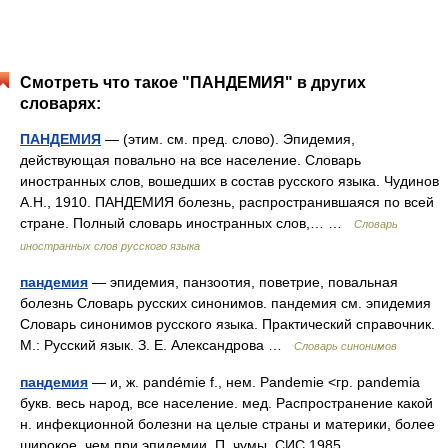
Смотреть что такое "ПАНДЕМИЯ" в других
словарях:
ПАНДЕМИЯ
— (этим. см. пред. слово). Эпидемия,
действующая повально на все население. Словарь
иностранных слов, вошедших в состав русского языка. Чудинов
А.Н., 1910. ПАНДЕМИЯ болезнь, распространившаяся по всей
стране. Полный словарь иностранных слов,… …
Словарь
иностранных слов русского языка
пандемия
— эпидемия, панзоотия, поветрие, повальная
болезнь Словарь русских синонимов. пандемия см. эпидемия
Словарь синонимов русского языка. Практический справочник.
М.: Русский язык. З. Е. Александрова …
Словарь синонимов
пандемия
— и, ж. pandémie f., нем. Pandemie <гр. pandemia
букв. весь народ, все население. мед. Распространение какой
н. инфекционной болезни на целые страны и материки, более
широкое, чем при эпидемии. П. чумы. СИС 1985.