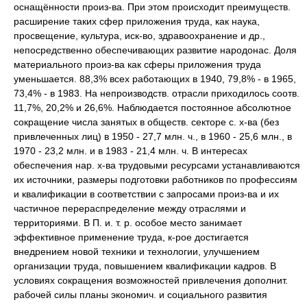
оснащённости произ-ва. При этом происходит преимуществ.
расширение таких сфер приложения труда, как наука,
просвещение, культура, иск-во, здравоохранение и др.,
непосредственно обеспечивающих развитие народонас. Доля
материального произ-ва как сферы приложения труда
уменьшается. 88,3% всех работающих в 1940, 79,8% - в 1965,
73,4% - в 1983. На непроизводств. отрасли приходилось соотв.
11,7%, 20,2% и 26,6%. Наблюдается постоянное абсолютное
сокращение числа занятых в обществ. секторе с. х-ва (без
привлеченных лиц) в 1950 - 27,7 млн. ч., в 1960 - 25,6 млн., в
1970 - 23,2 млн. и в 1983 - 21,4 млн. ч. В интересах
обеспечения нар. х-ва трудовыми ресурсами устанавливаются
их источники, размеры подготовки работников по профессиям
и квалификации в соответствии с запросами произ-ва и их
частичное перераспределение между отраслями и
территориями. В П. и. т. р. особое место занимает
эффективное применение труда, к-рое достигается
внедрением новой техники и технологии, улучшением
организации труда, повышением квалификации кадров. В
условиях сокращения возможностей привлечения дополнит.
рабочей силы планы экономич. и социального развития