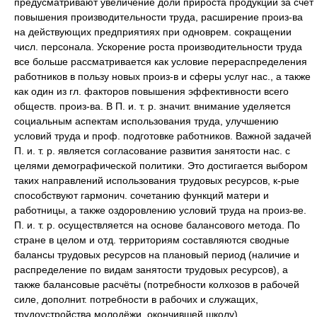
предусматривают увеличение доли прироста продукции за счет
повышения производительности труда, расширение произ-ва
на действующих предприятиях при одноврем. сокращении
числ. персонала. Ускорение роста производительности труда
все больше рассматривается как условие перераспределения
работников в пользу новых произ-в и сферы услуг нас., а также
как один из гл. факторов повышения эффективности всего
обществ. произ-ва. В П. и. т. р. значит. внимание уделяется
социальным аспектам использования труда, улучшению
условий труда и проф. подготовке работников. Важной задачей
П. и. т. р. является согласование развития занятости нас. с
целями демографической политики. Это достигается выбором
таких направлений использования трудовых ресурсов, к-рые
способствуют гармонич. сочетанию функций матери и
работницы, а также оздоровлению условий труда на произ-ве.
П. и. т. р. осуществляется на основе балансового метода. По
стране в целом и отд. территориям составляются сводные
балансы трудовых ресурсов на плановый период (наличие и
распределение по видам занятости трудовых ресурсов), а
также балансовые расчёты (потребности колхозов в рабочей
силе, дополнит. потребности в рабочих и служащих,
трудоустройства молодёжи, окончившей школу)