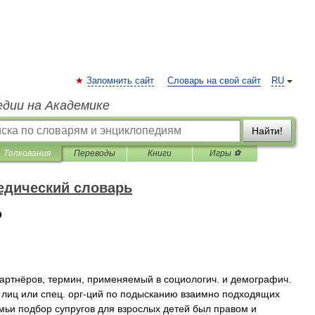
Запомнить сайт
Словарь на свой сайт
RU
едии на Академике
Найти!
Толкования
Переводы
Книги
Игры ⚽
едический словарь
Р
артнёров
,
термин
,
применяемый
в
социологич
.
и
демографич
.
.
лиц
или
спец
.
орг
-
ций
по
подысканию
взаимно
подходящих
мьи
подбор
супругов
для
взрослых
детей
был
правом
и