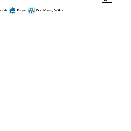
omla,
Drupal,
WordPress, MODx.