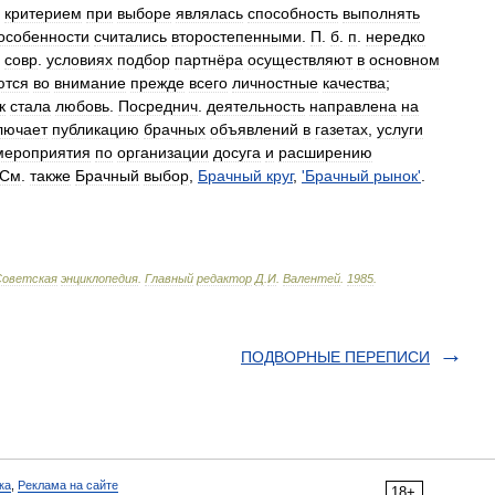
.
критерием
при
выборе
являлась
способность
выполнять
особенности
считались
второстепенными
.
П
.
б
.
п
.
нередко
совр
.
условиях
подбор
партнёра
осуществляют
в
основном
ются
во
внимание
прежде
всего
личностные
качества
;
к
стала
любовь
.
Посреднич
.
деятельность
направлена
на
лючает
публикацию
брачных
объявлений
в
газетах
,
услуги
мероприятия
по
организации
досуга
и
расширению
См
.
также
Брачный
выбор
,
Брачный
круг
,
'
Брачный
рынок
'
.
Советская
энциклопедия
.
Главный
редактор
Д
.
И
.
Валентей
.
1985
.
ПОДВOРНЫЕ ПЕРЕПИСИ
ка
,
Реклама на сайте
18+