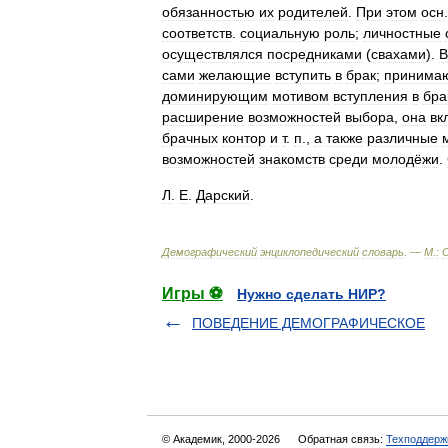
обязанностью
их
родителей
.
При
этом
осн
соответств
.
социальную
роль
;
личностные
осуществлялся
посредниками
(
свахами
).
В
сами
желающие
вступить
в
брак
;
принима
доминирующим
мотивом
вступления
в
бра
расширение
возможностей
выбора
,
она
вк
брачных
контор
и
т
.
п
.,
а
также
различные
возможностей
знакомств
среди
молодёжи
.
Л
.
Е
.
Дарский
.
Демографический
энциклопедический
словарь
. —
М
.
:
Игры ⚽
Нужно сделать НИР?
ПОВЕДЕНИЕ ДЕМОГРАФИЧЕСКОЕ
© Академик, 2000-2026
Обратная связь:
Техподдерж