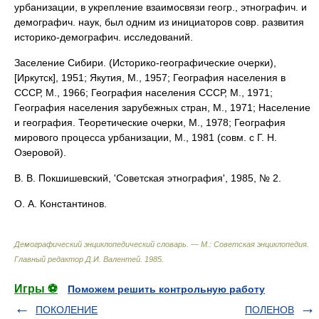
урбанизации, в укрепление взаимосвязи геогр., этнографич. и
демографич. наук, был одним из инициаторов совр. развития
историко-демографич. исследований.
Заселение Сибири. (Историко-географические очерки),
[Иркутск], 1951; Якутия, М., 1957; География населения в
СССР, М., 1966; География населения СССР, М., 1971;
География населения зарубежных стран, М., 1971; Население
и география. Теоретические очерки, М., 1978; География
мирового процесса урбанизации, М., 1981 (совм. с Г. Н.
Озеровой).
В. В. Покшишевский, 'Советская этнография', 1985, № 2.
О. А. Константинов.
Демографический энциклопедический словарь. — М.: Советская энциклопедия
.
Главный редактор Д.И. Валентей
.
1985
.
Игры ⚽
Поможем решить контрольную работу
ПОКОЛЕНИЕ
ПОЛЕНОВ