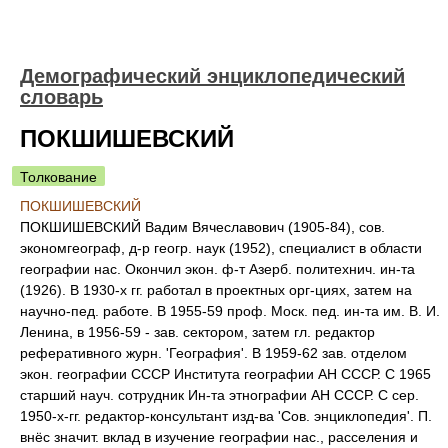
Демографический энциклопедический
словарь
ПОКШИШЕВСКИЙ
Толкование
ПОКШИШЕВСКИЙ
ПОКШИШЕВСКИЙ Вадим Вячеславович (1905-84), сов.
экономгеограф, д-р геогр. наук (1952), специалист в области
географии нас. Окончил экон. ф-т Азерб. политехнич. ин-та
(1926). В 1930-х гг. работал в проектных орг-циях, затем на
научно-пед. работе. В 1955-59 проф. Моск. пед. ин-та им. В. И.
Ленина, в 1956-59 - зав. сектором, затем гл. редактор
реферативного журн. 'География'. В 1959-62 зав. отделом
экон. географии СССР Института географии АН СССР. С 1965
старший науч. сотрудник Ин-та этнографии АН СССР. С сер.
1950-х-гг. редактор-консультант изд-ва 'Сов. энциклопедия'. П.
внёс значит. вклад в изучение географии нас., расселения и