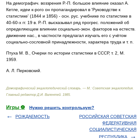
На демографич. воззрения Р.-П. большое влияние оказал А.
Кетле, идеи к-рого он пропагандировал в 'Руководстве к
статистике' (1844 и 1856) - осн. рус. учебнике по статистике в
40-60-х гг. 19 в. Р.-П. высказывал ряд прогрес. положений об
определяющем влиянии социально-экон. факторов на естеств.
движение нас., в частности предлагал изучать его с учётом
социально-сословной принадлежности, характера труда и т. п.
Птуха М. В., Очерки по истории статистики в СССР, т. 2, М.
1959.
А. Л. Перковский.
Демографический энциклопедический словарь. — М.: Советская энциклопедия
.
Главный редактор Д.И. Валентей
.
1985
.
Игры ⚽
Нужно решить контрольную?
РОЖДАЕМОСТЬ
РОССИЙСКАЯ СОВЕТСКАЯ
ФЕДЕРАТИВНАЯ
СОЦИАЛИСТИЧЕСКАЯ
РЕСПУБЛИКА