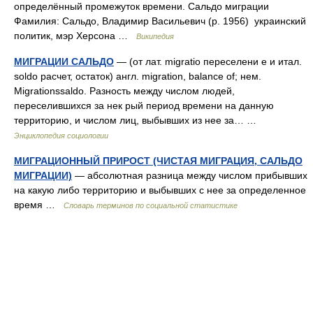
определённый промежуток времени. Сальдо миграции
Фамилия: Сальдо, Владимир Васильевич (р. 1956) украинский
политик, мэр Херсона …
Википедия
МИГРАЦИИ САЛЬДО
— (от лат. migratio переселени е и итал.
soldo расчет, остаток) англ. migration, balance of; нем.
Migrationssaldo. Разность между числом людей,
переселившихся за нек рый период времени на данную
территорию, и числом лиц, выбывших из нее за… …
Энциклопедия социологии
МИГРАЦИОННЫЙ ПРИРОСТ (ЧИСТАЯ МИГРАЦИЯ, САЛЬДО
МИГРАЦИИ)
— абсолютная разница между числом прибывших
на какую либо территорию и выбывших с нее за определенное
время …
Словарь терминов по социальной статистике