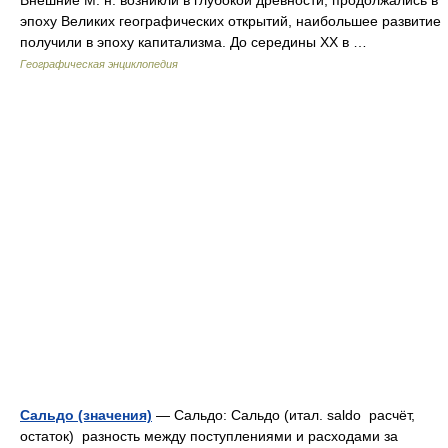
Внешние М. н. возникли в глубокой древности, продолжались в
эпоху Великих географических открытий, наибольшее развитие
получили в эпоху капитализма. До середины XX в …
Географическая энциклопедия
Сальдо (значения)
— Сальдо: Сальдо (итал. saldo расчёт,
остаток) разность между поступлениями и расходами за