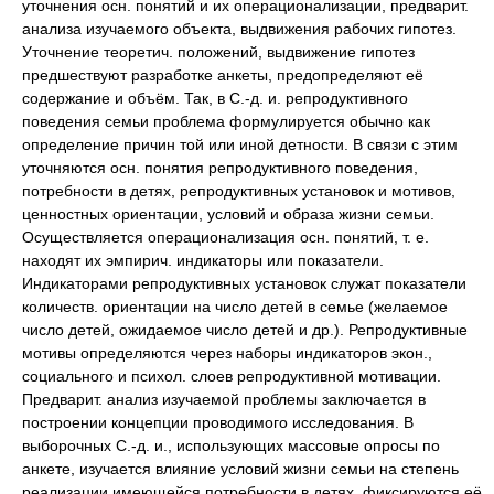
уточнения осн. понятий и их операционализации, предварит.
анализа изучаемого объекта, выдвижения рабочих гипотез.
Уточнение теоретич. положений, выдвижение гипотез
предшествуют разработке анкеты, предопределяют её
содержание и объём. Так, в С.-д. и. репродуктивного
поведения семьи проблема формулируется обычно как
определение причин той или иной детности. В связи с этим
уточняются осн. понятия репродуктивного поведения,
потребности в детях, репродуктивных установок и мотивов,
ценностных ориентации, условий и образа жизни семьи.
Осуществляется операционализация осн. понятий, т. е.
находят их эмпирич. индикаторы или показатели.
Индикаторами репродуктивных установок служат показатели
количеств. ориентации на число детей в семье (желаемое
число детей, ожидаемое число детей и др.). Репродуктивные
мотивы определяются через наборы индикаторов экон.,
социального и психол. слоев репродуктивной мотивации.
Предварит. анализ изучаемой проблемы заключается в
построении концепции проводимого исследования. В
выборочных С.-д. и., использующих массовые опросы по
анкете, изучается влияние условий жизни семьи на степень
реализации имеющейся потребности в детях, фиксируются её