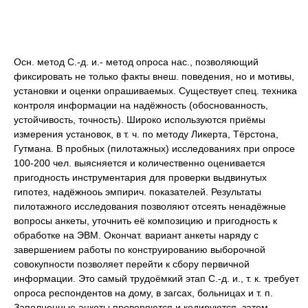
Осн. метод С.-д. и.- метод опроса нас., позволяющий
фиксировать не только факты внеш. поведения, но и мотивы,
установки и оценки опрашиваемых. Существует спец. техника
контроля информации на надёжность (обоснованность,
устойчивость, точность). Широко используются приёмы
измерения установок, в т. ч. по методу Ликерта, Тёрстона,
Гутмана. В пробных (пилотажных) исследованиях при опросе
100-200 чел. выясняется и количественно оценивается
пригодность инструментария для проверки выдвинутых
гипотез, надёжнооь эмпирич. показателей. Результаты
пилотажного исследования позволяют отсеять ненадёжные
вопросы анкеты, уточнить её композицию и пригодность к
обработке на ЭВМ. Окончат. вариант анкеты наряду с
завершением работы по конструированию выборочной
совокупности позволяет перейти к сбору первичной
информации. Это самый трудоёмкий этап С.-д. и., т. к. требует
опроса респондентов на дому, в загсах, больницах и т. п.
Заполненные анкеты проверяются и кодируются, затем