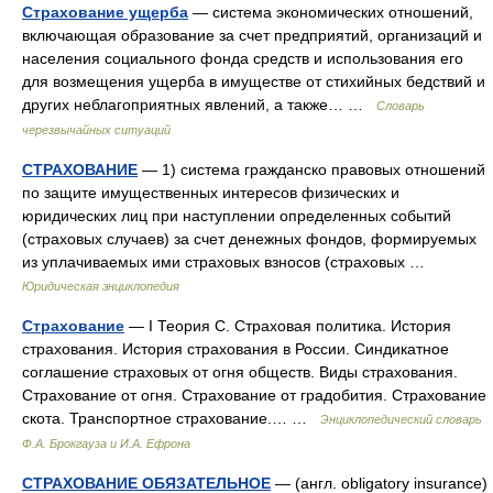
Страхование ущерба
— система экономических отношений,
включающая образование за счет предприятий, организаций и
населения социального фонда средств и использования его
для возмещения ущерба в имуществе от стихийных бедствий и
других неблагоприятных явлений, а также… …
Словарь
черезвычайных ситуаций
СТРАХОВАНИЕ
— 1) система гражданско правовых отношений
по защите имущественных интересов физических и
юридических лиц при наступлении определенных событий
(страховых случаев) за счет денежных фондов, формируемых
из уплачиваемых ими страховых взносов (страховых …
Юридическая энциклопедия
Страхование
— I Теория С. Страховая политика. История
страхования. История страхования в России. Синдикатное
соглашение страховых от огня обществ. Виды страхования.
Страхование от огня. Страхование от градобития. Страхование
скота. Транспортное страхование.… …
Энциклопедический словарь
Ф.А. Брокгауза и И.А. Ефрона
СТРАХОВАНИЕ ОБЯЗАТЕЛЬНОЕ
— (англ. obligatory insurance)