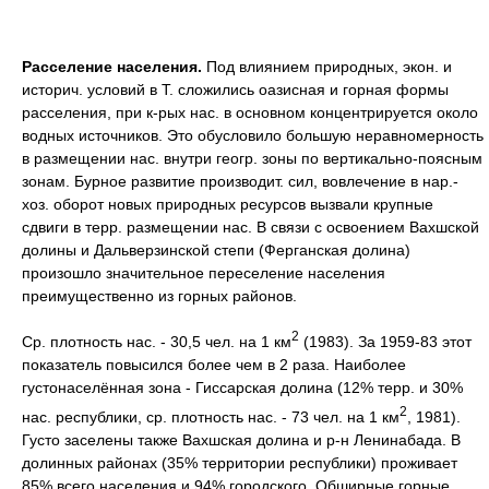
Расселение населения.
Под влиянием природных, экон. и
историч. условий в Т. сложились оазисная и горная формы
расселения, при к-рых нас. в основном концентрируется около
водных источников. Это обусловило большую неравномерность
в размещении нас. внутри геогр. зоны по вертикально-поясным
зонам. Бурное развитие производит. сил, вовлечение в нар.-
хоз. оборот новых природных ресурсов вызвали крупные
сдвиги в терр. размещении нас. В связи с освоением Вахшской
долины и Дальверзинской степи (Ферганская долина)
произошло значительное переселение населения
преимущественно из горных районов.
2
Ср. плотность нас. - 30,5 чел. на 1 км
(1983). За 1959-83 этот
показатель повысился более чем в 2 раза. Наиболее
густонаселённая зона - Гиссарская долина (12% терр. и 30%
2
нас. республики, cр. плотность нас. - 73 чел. на 1 км
, 1981).
Густо заселены также Вахшская долина и р-н Ленинабада. В
долинных районах (35% территории республики) проживает
85% всего населения и 94% городского. Обширные горные