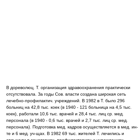
В дореволюц. Т. организация здравоохранения практически
отсутствовала. За годы Сов. власти создана широкая сеть
лечебно-профилактич. учреждений. В 1982 в Т. было 296
больниц на 42,8 тыс. коек (в 1940 - 121 больница на 4,5 тыс.
коек), работали 10,6 тыс. врачей и 28,4 тыс. лиц ср. мед.
персонала (в 1940 - 0,6 тыс. врачей и 2,7 тыс. лиц ср. мед.
персонала). Подготовка мед. кадров осуществляется в мед. ин-
те и 6 мед. уч-щах. В 1982 69 тыс. жителей Т. лечились и
отдыхали в санаториях, профилакториях и учреждениях