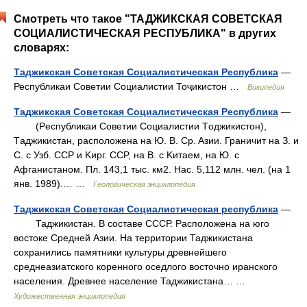
Смотреть что такое "ТАДЖИКСКАЯ СОВЕТСКАЯ
СОЦИАЛИСТИЧЕСКАЯ РЕСПУБЛИКА" в других
словарях:
Таджикская Советская Социалистическая Республика
—
Республикаи Советии Социалистии Тоҷикистон …
Википедия
Таджикская Советская Социалистическая Республика
—
(Pеспубликаи Cоветии Cоциалистии Tоджикистон),
Tаджикистан, расположена на Ю. B. Cp. Aзии. Граничит на З. и
C. c Узб. CCP и Kирг. CCP, на B. c Kитаем, на Ю. c
Aфганистаном. Пл. 143,1 тыс. км2. Hac. 5,112 млн. чел. (на 1
янв. 1989).… …
Геологическая энциклопедия
Таджикская Советская Социалистическая республика
—
Таджикистан. В составе СССР. Расположена на юго
востоке Средней Азии. На территории Таджикистана
сохранились памятники культуры древнейшего
среднеазиатского коренного оседлого восточно иранского
населения. Древнее население Таджикистана… …
Художественная энциклопедия