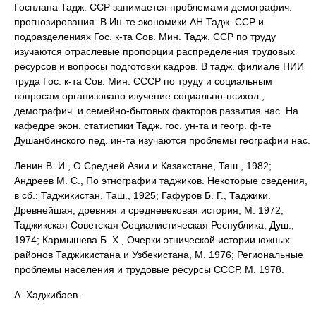
Госплана Тадж. ССР занимается проблемами демографич.
прогнозирования. В Ин-те экономики АН Тадж. ССР и
подразделениях Гос. к-та Сов. Мин. Тадж. ССР по труду
изучаются отраслевые пропорции распределения трудовых
ресурсов и вопросы подготовки кадров. В тадж. филиале НИИ
труда Гос. к-та Сов. Мин. СССР по труду и социальным
вопросам организовано изучение социально-психол.,
демографич. и семейно-бытовых факторов развития нас. На
кафедре экон. статистики Тадж. гос. ун-та и геогр. ф-те
Душанбинского пед. ин-та изучаются проблемы географии нас.
Ленин В. И., О Средней Азии и Казахстане, Таш., 1982;
Андреев М. С., По этнографии таджиков. Некоторые сведения,
в сб.: Таджикистан, Таш., 1925; Гафуров Б. Г., Таджики.
Древнейшая, древняя и средневековая история, М. 1972;
Таджикская Советская Социалистическая Республика, Душ.,
1974; Кармышева Б. X., Очерки этнической истории южных
районов Таджикистана и Узбекистана, М. 1976; Региональные
проблемы населения и трудовые ресурсы СССР, М. 1978.
А. Хаджибаев.