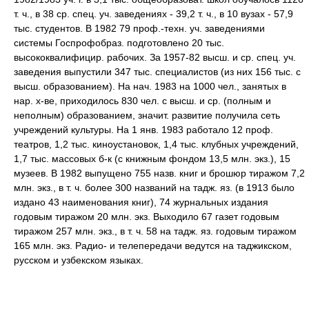
т. ч., в 38 ср. спец. уч. заведениях - 39,2 т. ч., в 10 вузах - 57,9
тыс. студентов. В 1982 79 проф.-техн. уч. заведениями
системы Госпрофобраз. подготовлено 20 тыс.
высококвалифицир. рабочих. За 1957-82 высш. и ср. спец. уч.
заведения выпустили 347 тыс. специалистов (из них 156 тыс. с
высш. образованием). На нач. 1983 на 1000 чел., занятых в
нар. х-ве, приходилось 830 чел. с высш. и ср. (полным и
неполным) образованием, значит. развитие получила сеть
учреждений культуры. На 1 янв. 1983 работало 12 проф.
театров, 1,2 тыс. киноустановок, 1,4 тыс. клубных учреждений,
1,7 тыс. массовых б-к (с книжным фондом 13,5 млн. экз.), 15
музеев. В 1982 выпущено 755 назв. книг и брошюр тиражом 7,2
млн. экз., в т. ч. более 300 названий на тадж. яз. (в 1913 было
издано 43 наименования книг), 74 журнальных издания
годовым тиражом 20 млн. экз. Выходило 67 газет годовым
тиражом 257 млн. экз., в т. ч. 58 на тадж. яз. годовым тиражом
165 млн. экз. Радио- и телепередачи ведутся на таджикском,
русском и узбекском языках.