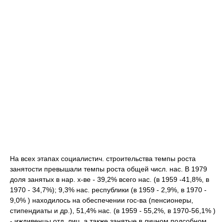
На всех этапах социалистич. строительства темпы роста
занятости превышали темпы роста общей числ. нас. В 1979
доля занятых в нар. х-ве - 39,2% всего нас. (в 1959 -41,8%, в
1970 - 34,7%); 9,3% нас. республики (в 1959 - 2,9%, в 1970 -
9,0% ) находилось на обеспечении гос-ва (пенсионеры,
стипендиаты и др.), 51,4% нас. (в 1959 - 55,2%, в 1970-56,1% )
- иждивенцы отд. лиц, а также занятые в личном подсобном