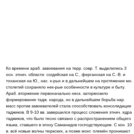
Ко времени араб. завоевания на терр. совр. Т. выделились 3
осн. этнич. области: согдийская на С., ферганская на С.-В. и
тоханская на Ю., нас. к-рых и в дальнейшем на протяжении мн.
столетий сохраняло нек-рые особенности в культуре и быту.
Араб. вторжение первоначально неск. затормозило
формирование тадж. народа, но в дальнейшем борьба нар.
масс против завоевателей стала способствовать консолидации
таджиков. В 9-10 вв. завершился процесс сложения этнич. ядра
таджиков, что было тесно связано с распространением общего
языка, ставшего в эпоху Саманидов господствующим. С кон. 10
в. всё новые волны тюркских, а позже монг. племён проникают