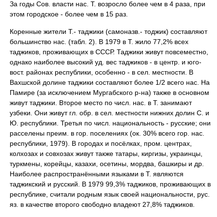
За годы Сов. власти нас. Т. возросло более чем в 4 раза, при
этом городское - более чем в 15 раз.
Коренные жители Т.- таджики (самоназв.- тоджик) составляют
большинство нас. (табл. 2). В 1979 в Т. жило 77,2% всех
таджиков, проживающих в СССР. Таджики живут повсеместно,
однако наиболее высокий уд. вес таджиков - в центр. и юго-
вост. районах республики, особенно - в сел. местности. В
Вахшской долине таджики составляют более 1/2 всего нас. На
Памире (за исключением Мургабского р-на) также в основном
живут таджики. Второе место по числ. нас. в Т. занимают
узбеки. Они живут гл. обр. в сел. местности нижних долин С. и
Ю. республики. Третья по числ. национальность - русские; они
расселены преим. в гор. поселениях (ок. 30% всего гор. нас.
республики, 1979). В городах и посёлках, пром. центрах,
колхозах и совхозах живут также татары, киргизы, украинцы,
туркмены, корейцы, казахи, осетины, мордва, башкиры и др.
Наиболее распространёнными языками в Т. являются
таджикский и русский. В 1979 99,3% таджиков, проживающих в
республике, считали родным язык своей национальности, рус.
яз. в качестве второго свободно владеют 27,8% таджиков.