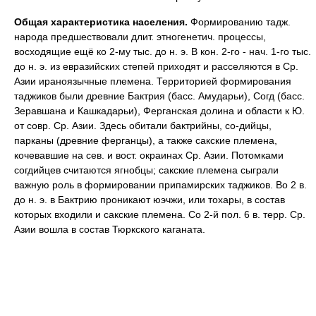
Общая характеристика населения.
Формированию тадж.
народа предшествовали длит. этногенетич. процессы,
восходящие ещё ко 2-му тыс. до н. э. В кон. 2-го - нач. 1-го тыс.
до н. э. из евразийских степей приходят и расселяются в Ср.
Азии ираноязычные племена. Территорией формирования
таджиков были древние Бактрия (басc. Амударьи), Согд (басс.
Зеравшана и Кашкадарьи), Ферганская долина и области к Ю.
от совр. Ср. Азии. Здесь обитали бактрийны, со-дийцы,
парканы (древние ферганцы), а также сакские племена,
кочевавшие на сев. и вост. окраинах Ср. Азии. Потомками
согдийцев считаются ягнобцы; сакские племена сыграли
важную роль в формировании припамирских таджиков. Во 2 в.
до н. э. в Бактрию проникают юэчжи, или тохары, в состав
которых входили и сакские племена. Со 2-й пол. 6 в. терр. Ср.
Азии вошла в состав Тюркского каганата.