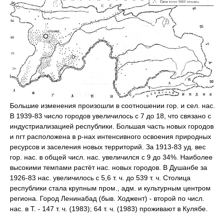
Большие изменения произошли в соотношении гор. и сел. нас.
В 1939-83 число городов увеличилось с 7 до 18, что связано с
индустриализацией республики. Большая часть новых городов
и пгт расположена в р-нах интенсивного освоения природных
ресурсов и заселения новых территорий. За 1913-83 уд. вес
гор. нас. в общей числ. нас. увеличился с 9 до 34%. Наиболее
высокими темпами растёт нас. новых городов. В Душанбе за
1926-83 нас. увеличилось с 5,6 т. ч. до 539 т. ч. Столица
республики стала крупным пром., адм. и культурным центром
региона. Город Ленинабад (быв. Ходжент) - второй по числ.
нас. в Т. - 147 т. ч. (1983); 64 т. ч. (1983) проживают в Кулябе.