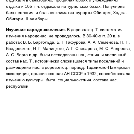
отдыха и 105 т. ч. отдыхали на туристских базах. Популярны
бальнеологич. и бальнеоклиматич. курорты Обигарм, Ходжа-
Обигарм, Шаамбары.
Изучение народонаселения.
В дореволюц. Т. систематич.
изучения народонас. не проводилось. В 30-40-х гг. 20 в. в
работах В. Б. Бартольда, Б. Г. Гафурова, А. А. Семёнова, П. П.
Введенского, Н. Г. Малицкого, А. Г. Снесарева, М. С. Андреева,
А. С. Берга и др. были исследованы нац.-этнич. и численный
состав нас. Т., исторически сложившиеся типы поселений и
размещение нас. в дореволюц. период. Таджикско-Памирская
экспедиция, организованная АН СССР в 1932, способствовала
изучению культуры, быта, социально-этнич. состава нас.
республики.