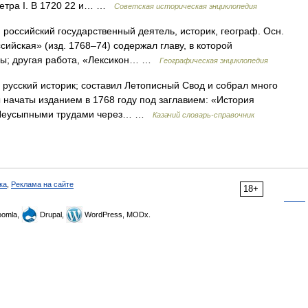
Петра I. В 1720 22 и… …
Советская историческая энциклопедия
российский государственный деятель, историк, географ. Осн.
сийская» (изд. 1768–74) содержал главу, в которой
мы; другая работа, «Лексикон… …
Географическая энциклопедия
русский историк; составил Летописный Свод и собрал много
 начаты изданием в 1768 году под заглавием: «История
. Неусыпными трудами через… …
Казачий словарь-справочник
ка
,
Реклама на сайте
18+
omla,
Drupal,
WordPress, MODx.