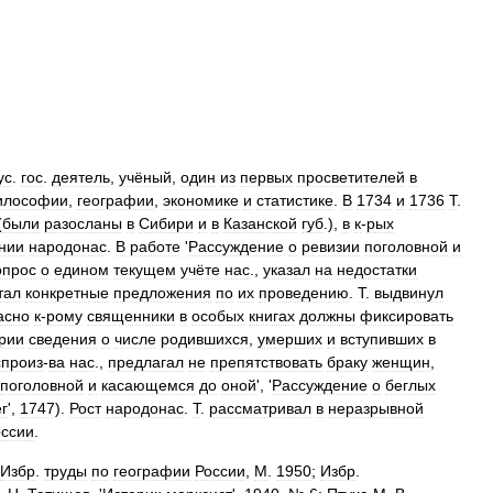
ус
.
гос
.
деятель
,
учёный
,
один
из
первых
просветителей
в
илософии
,
географии
,
экономике
и
статистике
.
В
1734
и
1736
Т
.
(
были
разосланы
в
Сибири
и
в
Казанской
губ
.),
в
к
-
рых
нии
народонас
.
В
работе
'
Рассуждение
о
ревизии
поголовной
и
опрос
о
едином
текущем
учёте
нас
.,
указал
на
недостатки
тал
конкретные
предложения
по
их
проведению
.
Т
.
выдвинул
асно
к
-
рому
священники
в
особых
книгах
должны
фиксировать
рии
сведения
о
числе
родившихся
,
умерших
и
вступивших
в
спроиз
-
ва
нас
.,
предлагал
не
препятствовать
браку
женщин
,
поголовной
и
касающемся
до
оной
', '
Рассуждение
о
беглых
г
',
1747
).
Рост
народонас
.
Т
.
рассматривал
в
неразрывной
оссии
.
Избр
.
труды
по
географии
России
,
М
.
1950
;
Избр
.