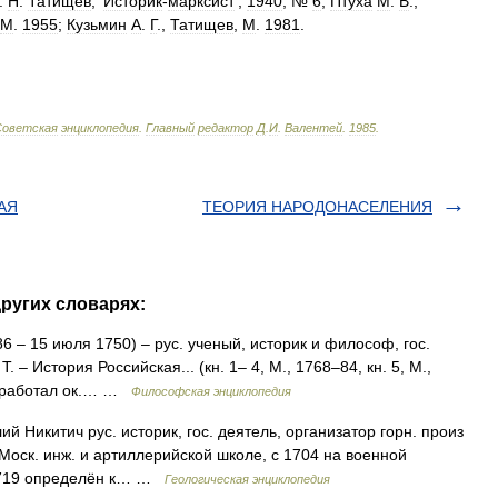
.
Н
.
Татищев
, '
Историк
-
марксист
',
1940
, №
6
;
Птуха
М
.
В
.,
М
.
1955
;
Кузьмин
А
.
Г
.,
Татищев
,
М
.
1981
.
Советская
энциклопедия
.
Главный
редактор
Д
.
И
.
Валентей
.
1985
.
АЯ
ТЕOРИЯ НАРОДОНАСЕЛЕНИЯ
ругих словарях:
6 – 15 июля 1750) – рус. ученый, историк и философ, гос.
. – История Российская... (кн. 1– 4, М., 1768–84, кн. 5, М.,
он работал ок.… …
Философская энциклопедия
икитич рус. историк, гос. деятель, организатор горн. произ
 Моск. инж. и артиллерийской школе, с 1704 на военной
 1719 определён к… …
Геологическая энциклопедия