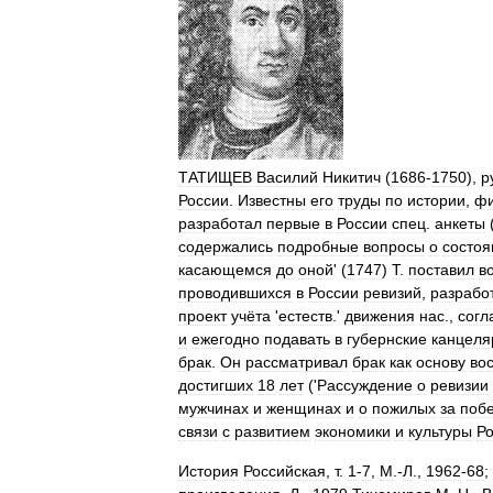
ТАТИЩЕВ
Василий
Никитич
(
1686
-
1750
),
р
России
.
Известны
его
труды
по
истории
,
ф
разработал
первые
в
России
спец
.
анкеты
содержались
подробные
вопросы
о
состоя
касающемся
до
оной
' (
1747
)
Т
.
поставил
в
проводившихся
в
России
ревизий
,
разрабо
проект
учёта
'
естеств
.'
движения
нас
.,
согл
и
ежегодно
подавать
в
губернские
канцеля
брак
.
Он
рассматривал
брак
как
основу
во
достигших
18
лет
('
Рассуждение
о
ревизии
мужчинах
и
женщинах
и
о
пожилых
за
побе
связи
с
развитием
экономики
и
культуры
Р
История
Российская
,
т
.
1
-
7
,
М
.-
Л
.,
1962
-
68
;