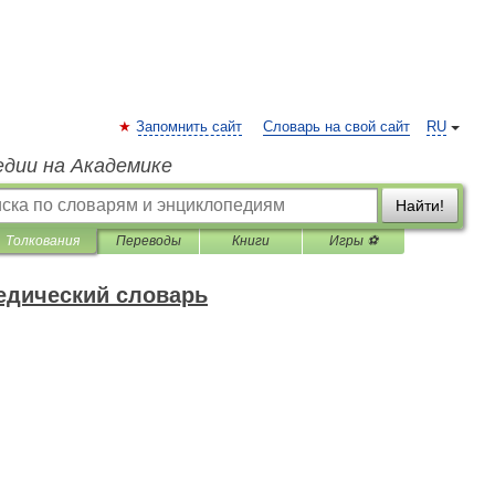
Запомнить сайт
Словарь на свой сайт
RU
едии на Академике
Найти!
Толкования
Переводы
Книги
Игры ⚽
едический словарь