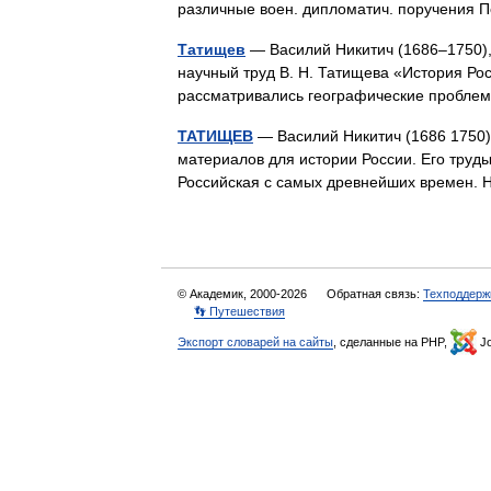
различные воен. дипломатич. поручения 
Татищев
— Василий Никитич (1686–1750), 
научный труд В. Н. Татищева «История Рос
рассматривались географические пробле
ТАТИЩЕВ
— Василий Никитич (1686 1750) 
материалов для истории России. Его труды
Российская с самых древнейших времен
© Академик, 2000-2026
Обратная связь:
Техподдерж
👣 Путешествия
Экспорт словарей на сайты
, сделанные на PHP,
Jo