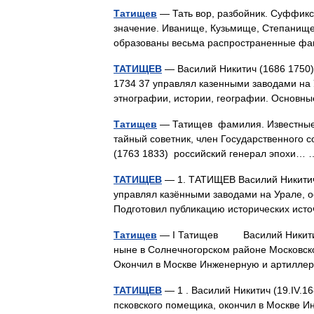
Татищев
— Тать вор, разбойник. Суффикс
значение. Иванище, Кузьмище, Степанище
образованы весьма распространенные ф
ТАТИЩЕВ
— Василий Никитич (1686 1750),
1734 37 управлял казенными заводами на 
этнографии, истории, географии. Основ
Татищев
— Татищев фамилия. Известные 
тайный советник, член Государственного с
(1763 1833) российский генерал эпохи
ТАТИЩЕВ
— 1. ТАТИЩЕВ Василий Никитич (
управлял казёнными заводами на Урале, ос
Подготовил публикацию исторических ист
Татищев
— I Татищев Василий Никитич [1
ныне в Солнечногорском районе Московской
Окончил в Москве Инженерную и артилле
ТАТИЩЕВ
— 1 . Василий Никитич (19.IV.168
псковского помещика, окончил в Москве Инж