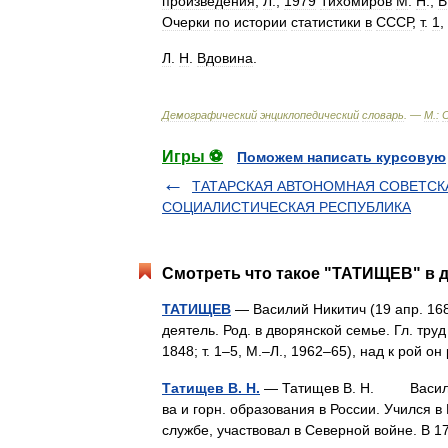
произведения
,
Л
.,
1979
Тихомиров
М
.
Н
.,
В
Очерки
по
истории
статистики
в
СССР
,
т
.
1
,
Л
.
Н
.
Вдовина
.
Демографический
энциклопедический
словарь
. —
М
.
:
Игры ⚽
Поможем написать курсовую
ТАТАРСКАЯ АВТОНOМНАЯ СОВЕТСК
СОЦИАЛИСТИЧЕСКАЯ РЕСПУБЛИКА
Смотреть что такое "ТАТИЩЕВ" в д
ТАТИЩЕВ
— Василий Никитич (19 апр. 168
деятель. Род. в дворянской семье. Гл. труд Т
1848; т. 1–5, М.–Л., 1962–65), над к рой 
Татищев В. Н.
— Татищев В. Н. Василий Н
ва и горн. образования в России. Учился в
службе, участвовал в Северной войне. В