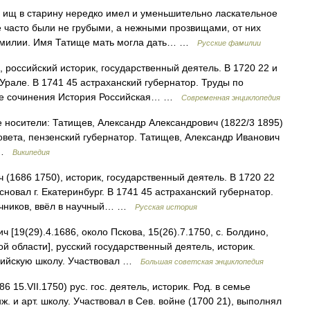
 ищ в старину нередко имел и уменьшительно ласкательное
 часто были не грубыми, а нежными прозвищами, от них
амилии. Имя Татище мать могла дать… …
Русские фамилии
 российский историк, государственный деятель. В 1720 22 и
Урале. В 1741 45 астраханский губернатор. Труды по
ные сочинения История Российская… …
Современная энциклопедия
носители: Татищев, Александр Александрович (1822/3 1895)
овета, пензенский губернатор. Татищев, Александр Иванович
… …
Википедия
1686 1750), историк, государственный деятель. В 1720 22
новал г. Екатеринбург. В 1741 45 астраханский губернатор.
очников, ввёл в научный… …
Русская история
9(29).4.1686, около Пскова, 15(26).7.1750, с. Болдино,
 области], русский государственный деятель, историк.
рийскую школу. Участвовал …
Большая советская энциклопедия
6 15.VII.1750) рус. гос. деятель, историк. Род. в семье
. и арт. школу. Участвовал в Сев. войне (1700 21), выполнял