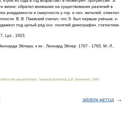
я
,
к
-
рое
из
года
в
год
возрастает
в
геометрич
.
прогрессии
.
Э
.
ти
жизни
;
обратил
внимание
на
существование
различий
в
лях
рождаемости
и
смертности
у
гор
.
и
сел
.
жителей
;
отметил
ртности
.
В
.
В
.
Паевский
считал
,
что
Э
.
был
первым
учёным
,
к
-
ндамент
под
целый
ряд
осн
.
понятий
демографич
.
статистики
.
.
7
,
Lpz
.,
1923
.
Леонарда
Эйлера
,
к
кн
.
:
Леонард
Эйлер
.
1707
-
1783
,
M
.-
Л
.,
Советская
энциклопедия
.
Главный
редактор
Д
.
И
.
Валентей
.
1985
.
Г
ЭЙЛЕРА МЕТОД