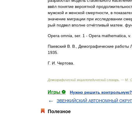
разработал
модель
стабильного
населени
ввёл
понятие
вероятной
продолжительнос
мужской
и
женской
смертности
,
в
показате
значение
миграции
при
исследовании
сме
рый
подвел
вполне
отчётливый
матем
.
фу
Opera
omnia
,
ser
.
1
-
Opera
mathematica
,
v
Паевский
В
.
В
.,
Демографические
работы
1935
.
Г
.
И
.
Чертова
.
Демографический
энциклопедический
словарь
. —
М
.
:
Игры ⚽
Нужно решить контрольную?
ЭВЕНКИЙСКИЙ АВТОНOМНЫЙ ОКРУ
Полезное