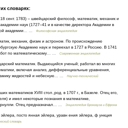
гих словарях:
– 18 сент. 1783) – швейцарский философ, математик, механик и
 академии наук (1727–41 и в качестве директора Академии в
нской академии… …
Философская энциклопедия
матик, механик, физик и астроном. По происхождению
бургскую Академию наук и переехал в 1727 в Россию. В 1741
 работ по математическому… …
Современная энциклопедия
йцарский математик. Выдающийся ученый; работал во многих
тематики, включая анализ, дифференциальные уравнения,
динамику жидкостей и небесную… …
Научно-технический
х математиков XVIII стол.,род. в 1707 г., в Базеле. Отец его,
еля) и имел некоторые познания в математике,
Бернулли. Отец предназначал… …
Энциклопедия Брокгауза и Ефрона
 эйлера, посто янная эйлера, уравн ения эйлера, ф ункция
еский словарь