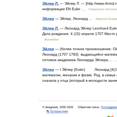
Эйлер Л.
— Эйлер Л. — [http://www.rfcmd.r
информации EN Euler …
Справочник техниче
Эйлер
— Эйлер, Леонард …
Морской биогр
Эйлер Л.
— Леонард Эйлер Leonhard Eule
Дата рождения: 4 (15) апреля 1707 Место
Википедия
Эйлер
— (более точное произношение: Ой
Леонард (1707 1783) выдающийся математи
потомок академика Леонарда Эйлера,…
Эйлер
— I Эйлер (Euler) Леонард [4(15).
математик, механик и физик. Род. в семь
сначала у отца (который в молодости з
© Академик, 2000-2026
Обратная связь:
Техподдерж
👣 Путешествия