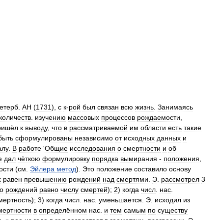
етерб
.
АН
(
1731
),
с
к
-
рой
был
связан
всю
жизнь
.
Занимаясь
количеств
.
изучению
массовых
процессов
рождаемости
,
ришёл
к
выводу
,
что
в
рассматриваемой
им
области
есть
такие
быть
сформулированы
независимо
от
исходных
данных
и
алу
.
В
работе
'
Общие
исследования
о
смертности
и
об
е
дал
чёткою
формулировку
порядка
вымирания
-
положения
,
ости
(
см
.
Эйлера
метод
).
Это
положение
составило
основу
х
равен
превышению
рождений
над
смертями
.
Э
.
рассмотрел
3
о
рождений
равно
числу
смертей
);
2
)
когда
числ
.
нас
.
мертность
);
3
)
когда
числ
.
нас
.
уменьшается
.
Э
.
исходил
из
мертности
в
определённом
нас
.
и
тем
самым
по
существу