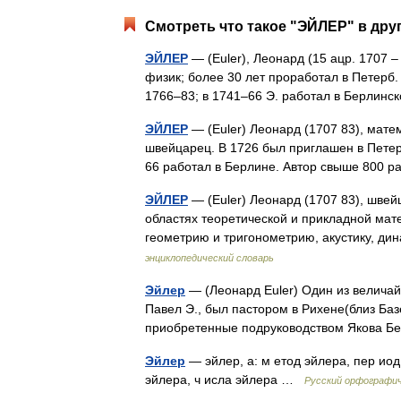
Смотреть что такое "ЭЙЛЕР" в дру
ЭЙЛЕР
— (Euler), Леонард (15 ацр. 1707 
физик; более 30 лет проработал в Петерб.
1766–83; в 1741–66 Э. работал в Берли
ЭЙЛЕР
— (Euler) Леонард (1707 83), мате
швейцарец. В 1726 был приглашен в Петер
66 работал в Берлине. Автор свыше 800
ЭЙЛЕР
— (Euler) Леонард (1707 83), шве
областях теоретической и прикладной ма
геометрию и тригонометрию, акустику, 
энциклопедический словарь
Эйлер
— (Леонард Euler) Один из величайши
Павел Э., был пастором в Рихене(близ Баз
приобретенные подруководством Якова 
Эйлер
— эйлер, а: м етод эйлера, пер иод
эйлера, ч исла эйлера …
Русский орфографич