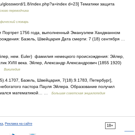
u/glossword/1.8/index.php?a=index d=23] Тематики защита
ского переводчика
афический словарь
r Портрет 1756 года, выполненный Эмануэлем Хандманном
 рождения: Базель, Швейцария Дата смерти: 7 (18) сентября …
лер, нем. Euler) фамилия немецкого происхождения: Эйлер,
к XVIII века. Эйлер, Александр Александрович (1855 1920)
 …
Википедия
4.1707, Базель, Швейцария, 7(18).9.1783, Петербург],
е небогатого пастора Пауля Эйлера. Образование получил
анимался математикой… …
Большая советская энциклопедия
ка
,
Реклама на сайте
18+