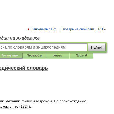
Запомнить сайт
Словарь на свой сайт
RU
едии на Академике
Найти!
Толкования
Переводы
Книги
Игры ⚽
едический словарь
ик
,
механик
,
физик
и
астроном
.
По
происхождению
ьском
ун
-
те
(
1724
).