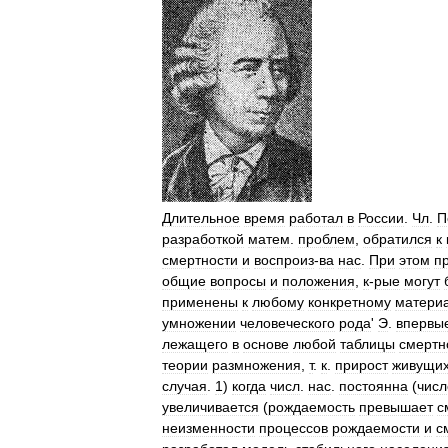
Длительное
время
работал
в
России
.
Чл
.
П
разработкой
матем
.
проблем
,
обратился
к
смертности
и
воспроиз
-
ва
нас
.
При
этом
п
общие
вопросы
и
положения
,
к
-
рые
могут
применены
к
любому
конкретному
матери
умножении
человеческого
рода
'
Э
.
впервы
лежащего
в
основе
любой
таблицы
смертн
теории
размножения
,
т
.
к
.
прирост
живущи
случая
.
1
)
когда
числ
.
нас
.
постоянна
(
числ
увеличивается
(
рождаемость
превышает
с
неизменности
процессов
рождаемости
и
с