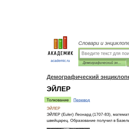
Словари и энциклоп
academic.ru
Демографический энциклопедический словарь
Демографический энциклоп
ЭЙЛЕР
Толкование
Перевод
ЭЙЛЕР
ЭЙЛЕР
(
Euler
)
Леонард
(
1707
-
83
),
математ
швейцарец
.
Образование
получил
в
Базел