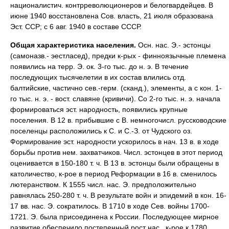
националистич. контрреволюционеров и белогвардейцев. В
июне 1940 восстановлена Сов. власть, 21 июля образована
Эст. ССР; с 6 авг. 1940 в составе СССР.
Общая характеристика населения.
Осн. нас. Э.- эстонцы
(самоназв.- эестласед), предки к-рых - финноязычные племена
появились на терр. Э. ок. 3-го тыс. до н. э. В течение
последующих тысячелетии в их состав влились отд.
балтийские, частично сев.-герм. (сканд.), элементы, а с кон. 1-
го тыс. н. э. - вост. славяне (кривичи). Со 2-го тыс. н. э. начала
формироваться эст. народность, появились крупные
поселения. В 12 в. прибывшие с В. немногочисл. руссководские
поселенцы расположились к С. и С.-З. от Чудского оз.
Формирование эст. народности ускорилось в нач. 13 в. в ходе
борьбы против нем. захватчиков. Числ. эстонцев в этот период
оценивается в 150-180 т. ч. В 13 в. эстонцы были обращены в
католичество, к-рое в период Реформации в 16 в. сменилось
лютеранством. К 1555 числ. нас. Э. предположительно
равнялась 250-280 т. ч. В результате войн и эпидемий в кон. 16-
17 вв. нас. Э. сократилось. В 1710 в ходе Сев. войны 1700-
1721. Э. была присоединена к России. Последующее мирное
развитие обеспечило постепенный рост нас., к-рое к 1780