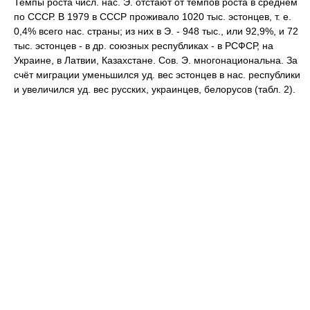
Темпы роста числ. нас. Э. отстают от темпов роста в среднем
по СССР. В 1979 в СССР проживало 1020 тыс. эстонцев, т. е.
0,4% всего нас. страны; из них в Э. - 948 тыс., или 92,9%, и 72
тыс. эстонцев - в др. союзных республиках - в РСФСР, на
Украине, в Латвии, Казахстане. Сов. Э. многонациональна. За
счёт миграции уменьшился уд. вес эстонцев в нас. республики
и увеличился уд. вес русских, украинцев, белорусов (табл. 2).