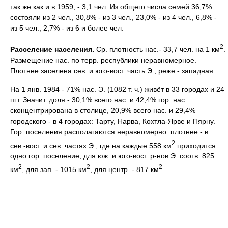
так же как и в 1959, - 3,1 чел. Из общего числа семей 36,7%
состояли из 2 чел., 30,8% - из 3 чел., 23,0% - из 4 чел., 6,8% -
из 5 чел., 2,7% - из 6 и более чел.
2
Расселение населения.
Ср. плотность нас.- 33,7 чел. на 1 км
.
Размещение нас. по терр. республики неравномерное.
Плотнее заселена сев. и юго-вост. часть Э., реже - западная.
На 1 янв. 1984 - 71% нас. Э. (1082 т. ч.) живёт в 33 городах и 24
пгт. Значит. доля - 30,1% всего нас. и 42,4% гор. нас.
сконцентрирована в столице, 20,9% всего нас. и 29,4%
городского - в 4 городах: Тарту, Нарва, Кохтла-Ярве и Пярну.
Гор. поселения располагаются неравномерно: плотнее - в
2
сев.-вост. и сев. частях Э., где на каждые 558 км
приходится
одно гор. поселение; для юж. и юго-вост. р-нов Э. соотв. 825
2
2
2
км
, для зап. - 1015 км
, для центр. - 817 км
.