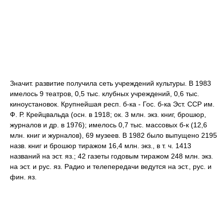
Значит. развитие получила сеть учреждений культуры. В 1983
имелось 9 театров, 0,5 тыс. клубных учреждений, 0,6 тыс.
киноустановок. Крупнейшая респ. б-ка - Гос. б-ка Эст. ССР им.
Ф. Р. Крейцвальда (осн. в 1918; ок. 3 млн. экз. книг, брошюр,
журналов и др. в 1976); имелось 0,7 тыс. массовых б-к (12,6
млн. книг и журналов), 69 музеев. В 1982 было выпущено 2195
назв. книг и брошюр тиражом 16,4 млн. экз., в т. ч. 1413
названий на эст. яз.; 42 газеты годовым тиражом 248 млн. экз.
на эст. и рус. яз. Радио и телепередачи ведутся на эст., рус. и
фин. яз.