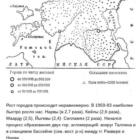
Рост городов происходит неравномерно. В 1959-83 наиболее
быстро росло нас. Нарвы (в 2,7 раза), Кейлы (2,6 раза),
Маарду (2,5), Йыгевы (2,4). Силламяэ (2 раза). Начался
процесс образования двух гор. агломераций: вокруг Таллина и
в сланцевом бассейне (сев.-вост. р-н) между гг. Раквере и
Нарва.