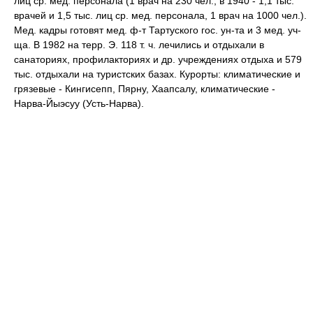
лиц ср. мед. персонала (1 врач на 230 чел.; в 1940 - 1,1 тыс.
врачей и 1,5 тыс. лиц ср. мед. персонала, 1 врач на 1000 чел.).
Мед. кадры готовят мед. ф-т Тартуского гос. ун-та и 3 мед. уч-
ща. В 1982 на терр. Э. 118 т. ч. лечились и отдыхали в
санаториях, профилакториях и др. учреждениях отдыха и 579
тыс. отдыхали на туристских базах. Курорты: климатические и
грязевые - Кингисепп, Пярну, Хаапсалу, климатические -
Нарва-Йыэсуу (Усть-Нарва).