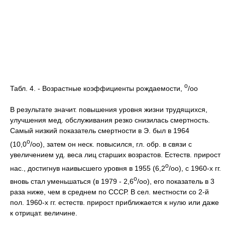
o
Табл. 4. - Возрастные коэффициенты рождаемости,
/oo
В результате значит. повышения уровня жизни трудящихся,
улучшения мед. обслуживания резко снизилась смертность.
Самый низкий показатель смертности в Э. был в 1964
o
(10,0
/oo), затем он неск. повысился, гл. обр. в связи с
увеличением уд. веса лиц старших возрастов. Естеств. прирост
o
нас., достигнув наивысшего уровня в 1955 (6,2
/оо), с 1960-х гг.
o
вновь стал уменьшаться (в 1979 - 2,6
/оо), его показатель в 3
раза ниже, чем в среднем по СССР. В сел. местности со 2-й
пол. 1960-х гг. естеств. прирост приближается к нулю или даже
к отрицат. величине.