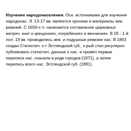
Изучение народонаселения.
Осн. источниками для изучения
народонас. Э. 13-17 вв. являются хроники и материалы зем.
ревизий. С 1650-х гг. начинается составление церковных
метрич. книг о крещениях, погребениях и венчаниях. В 18 - 1-й
пол. 19 вв. проводились зем. и подушные ревизии нас. В 1863
создан Статистич. к-т Эстляндской губ., к-рый стал регулярно
публиковать статистич. данные о нас. и провёл первые
переписи нас. сначала в ряде городов (1871), а затем
перепись всего нас. Эстляндской губ. (1881).