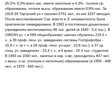
26,2%; 8,3% всего нас. имело неполное и 4,3% - полное ср.
образование, полное высш. образование имело 0,8% нас. За
1919-39 Тартуский ун-т окончил 5751 чел., из них 1537 женщин.
После восстановления Сов. власти в Э. неграмотность была
практически ликвидирована. В 1982 в постоянных дошкольных
учреждениях воспитывалось 86 тыс. детей (в 1940 - 5,4 тыс.). В
1982/83 уч. г. в 589 общеобразоват. школах обучалось 219,3 т.
ч., в 39 проф.-техн. уч. заведениях системы Госпрофобра -
15,9 т. ч. (в т. ч. в 28 проф.-техн. уч-щах - 10,8 тыс.), в 37 ср.
спец. уч. заведениях - 23,4 т. ч., в 6 вузах - 25.4 тыс. студентов.
В 1983 на 1000 чел., занятых в нар. х-ве, приходилось 847 чел.
с высш. и ср. (полным и неполным) образованием (в 1959 - 448
чел., в 1970 - 660 чел.).