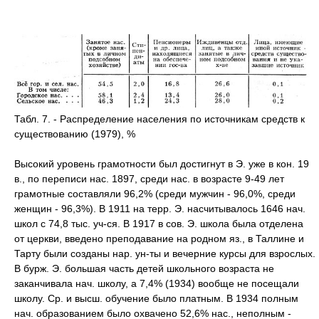
Табл. 7. - Распределение населения по источникам средств к
существованию (1979), %
Высокий уровень грамотности был достигнут в Э. уже в кон. 19
в., по переписи нас. 1897, среди нас. в возрасте 9-49 лет
грамотные составляли 96,2% (среди мужчин - 96,0%, среди
женщин - 96,3%). В 1911 на терр. Э. насчитывалось 1646 нач.
школ с 74,8 тыс. уч-ся. В 1917 в сов. Э. школа была отделена
от церкви, введено преподавание на родном яз., в Таллине и
Тарту были созданы нар. ун-ты и вечерние курсы для взрослых.
В бурж. Э. большая часть детей школьного возраста не
заканчивала нач. школу, а 7,4% (1934) вообще не посещали
школу. Ср. и высш. обучение было платным. В 1934 полным
нач. образованием было охвачено 52,6% нас., неполным -