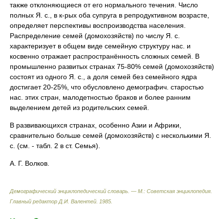
также отклоняющиеся от его нормального течения. Число
полных Я. с., в к-рых оба супруга в репродуктивном возрасте,
определяет перспективы воспроизводства населения.
Распределение семей (домохозяйств) по числу Я. с.
характеризует в общем виде семейную структуру нас. и
косвенно отражает распространённость сложных семей. В
промышленно развитых странах 75-80% семей (домохозяйств)
состоят из одного Я. с., а доля семей без семейного ядра
достигает 20-25%, что обусловлено демографич. старостью
нас. этих стран, малодетностью браков и более ранним
выделением детей из родительских семей.
В развивающихся странах, особенно Азии и Африки,
сравнительно больше семей (домохозяйств) с несколькими Я.
с. (см. - табл. 2 в ст. Семья).
А. Г. Волков.
Демографический энциклопедический словарь. — М.: Советская энциклопедия
.
Главный редактор Д.И. Валентей
.
1985
.