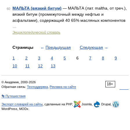
МАЛЬТА (вязкий битум)
— МАЛЬТА (лат. maltha, от греч.),
60
вязкий битум (промежуточный между нефтью и
асфальтами), содержащий 40 65% масляных компонентов
…
Энциклопедический словарь
Страницы
←
Предыдущая
Следующая
→
1
2
3
4
5
6
7
8
9
10
11
12
13
© Академик, 2000-2026
18+
Обратная связь:
Техподдержка
,
Реклама на сайте
👣 Путешествия
Экспорт словарей на сайты
, сделанные на PHP,
Joomla,
Drupal,
WordPress, MODx.