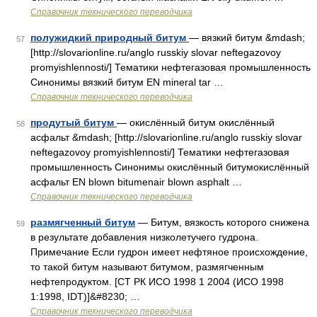
Справочник технического переводчика
полужидкий природный битум
— вязкий битум &mdash;
57
[http://slovarionline.ru/anglo russkiy slovar neftegazovoy
promyishlennosti/] Тематики нефтегазовая промышленность
Синонимы вязкий битум EN mineral tar …
Справочник технического переводчика
продутый битум
— окислённый битум окислённый
58
асфальт &mdash; [http://slovarionline.ru/anglo russkiy slovar
neftegazovoy promyishlennosti/] Тематики нефтегазовая
промышленность Синонимы окислённый битумокислённый
асфальт EN blown bitumenair blown asphalt …
Справочник технического переводчика
размягченный битум
— Битум, вязкость которого снижена
59
в результате добавления низколетучего гудрона.
Примечание Если гудрон имеет нефтяное происхождение,
то такой битум называют битумом, размягченным
нефтепродуктом. [СТ РК ИСО 1998 1 2004 (ИСО 1998
1:1998, IDT)]&#8230; …
Справочник технического переводчика