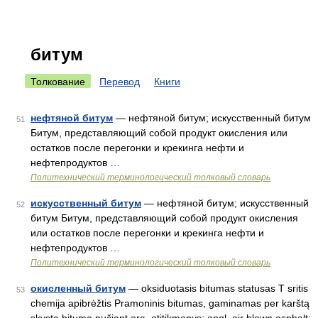
битум
Толкование
Перевод
Книги
нефтяной битум
— нефтяной битум; искусственный битум
51
Битум, представляющий собой продукт окисления или
остатков после перегонки и крекинга нефти и
нефтепродуктов …
Политехнический терминологический толковый словарь
искусственный битум
— нефтяной битум; искусственный
52
битум Битум, представляющий собой продукт окисления
или остатков после перегонки и крекинга нефти и
нефтепродуктов …
Политехнический терминологический толковый словарь
окисленный битум
— oksiduotasis bitumas statusas T sritis
53
chemija apibrėžtis Pramoninis bitumas, gaminamas per karštą