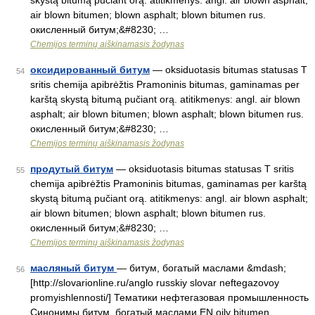
skystą bitumą pučiant orą. atitikmenys: angl. air blown asphalt;
air blown bitumen; blown asphalt; blown bitumen rus.
окисленный битум;&#8230; …
Chemijos terminų aiškinamasis žodynas
оксидированный битум
— oksiduotasis bitumas statusas T
54
sritis chemija apibrėžtis Pramoninis bitumas, gaminamas per
karštą skystą bitumą pučiant orą. atitikmenys: angl. air blown
asphalt; air blown bitumen; blown asphalt; blown bitumen rus.
окисленный битум;&#8230; …
Chemijos terminų aiškinamasis žodynas
продутый битум
— oksiduotasis bitumas statusas T sritis
55
chemija apibrėžtis Pramoninis bitumas, gaminamas per karštą
skystą bitumą pučiant orą. atitikmenys: angl. air blown asphalt;
air blown bitumen; blown asphalt; blown bitumen rus.
окисленный битум;&#8230; …
Chemijos terminų aiškinamasis žodynas
масляный битум
— битум, богатый маслами &mdash;
56
[http://slovarionline.ru/anglo russkiy slovar neftegazovoy
promyishlennosti/] Тематики нефтегазовая промышленность
Синонимы битум, богатый маслами EN oily bitumen …