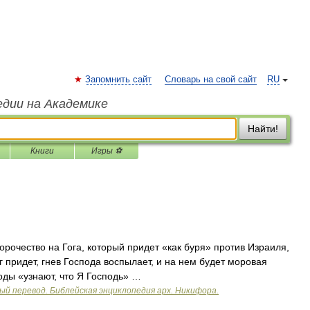
Запомнить сайт
Словарь на свой сайт
RU
едии на Академике
Найти!
Книги
Игры ⚽
орочество на Гога, который придет «как буря» против Израиля,
г придет, гнев Господа воспылает, и на нем будет моровая
роды «узнают, что Я Господь» …
ый перевод. Библейская энциклопедия арх. Никифора.