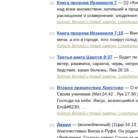
Книга пророка Иезекииля 7
— [1] «Ко
112
над всем множеством; купивший и прода
расхищение и осквернение; злодеяния 
Библия. Ветхий и Новый заветы. Синодальн
Книга пророка Иезекииля 7:15
— Вне 
113
меча; а кто в городе, того пожрут голо
Библия. Ветхий и Новый заветы. Синодальн
Третья книга Царств 8:37
— Будет ли 
114
ветер, ржавчина, саранча, червь, неприя
бедствие, какая болезнь, Лев.26:16 …
Библия. Ветхий и Новый заветы. Синодальн
Второе пришествие Христово
— О вт
115
Своим ученикам (Мат.24:42 , Лук.17:30
Господа на небо: Иисус, вознесшийся о
Его&#8230; …
Библия. Ветхий и Новый заветы. Синодальн
Давид
— (возлюбленный) (1Цар.16:13 
116
благочестивых Вооза и Руфи. Он родилс
г.Вифлееме. Господь отверг Саула за 