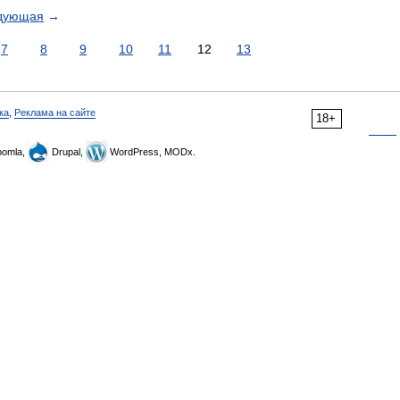
дующая
→
7
8
9
10
11
12
13
ка
,
Реклама на сайте
18+
omla,
Drupal,
WordPress, MODx.