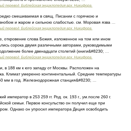
ый перевод. Библейская энциклопедия арх. Никифора.
ередко смешиваемая в свящ. Писании с горячкою и
нобом и жаром и сильною слабостью. см. Моровая язва …
ый перевод. Библейская энциклопедия арх. Никифора.
 откровение слова Божия, изложенное на том или ином
ались сорока двумя различными авторами, руководимыми
родолжение более двенадцати столетий (книги&#8230; …
ый перевод. Библейская энциклопедия арх. Никифора.
 188 км к юго западу от Москвы. Расположен на
Ока. Климат умеренно континентальный. Средние температуры
650 мм в год. Железнодорожная станция&#8230; …
й император в 253 259 гг. Род. ок. 193 г., ум.после 260 г.
йской семьи. Первое консульство он получил еще при
зором. Однако он упросил императора Деция освободить