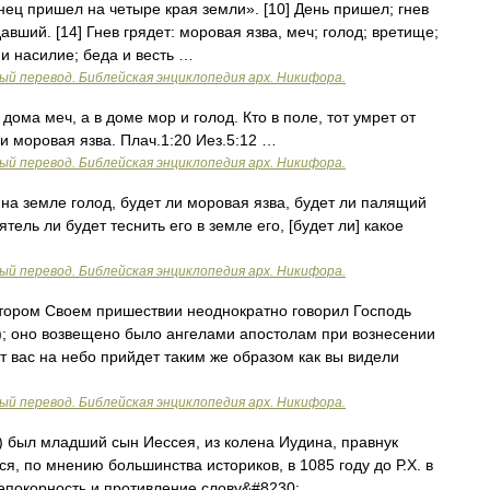
нец пришел на четыре края земли». [10] День пришел; гнев
вший. [14] Гнев грядет: моровая язва, меч; голод; вретище;
и насилие; беда и весть …
ый перевод. Библейская энциклопедия арх. Никифора.
дома меч, а в доме мор и голод. Кто в поле, тот умрет от
д и моровая язва. Плач.1:20 Иез.5:12 …
ый перевод. Библейская энциклопедия арх. Никифора.
на земле голод, будет ли моровая язва, будет ли палящий
тель ли будет теснить его в земле его, [будет ли] какое
ый перевод. Библейская энциклопедия арх. Никифора.
ором Своем пришествии неоднократно говорил Господь
 ); оно возвещено было ангелами апостолам при вознесении
т вас на небо прийдет таким же образом как вы видели
ый перевод. Библейская энциклопедия арх. Никифора.
) был младший сын Иессея, из колена Иудина, правнук
я, по мнению большинства историков, в 1085 году до Р.Х. в
непокорность и противление слову&#8230; …