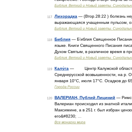
Библия. Ветхий и Новый заветы. Синодальн
Лихорадка
— (Втор.28:22 ) болезнь н
117
выражающаяся учащенным пульсом, оз
Библия. Ветхий и Новый заветы. Синодальн
Библия
— Б’иблия Священное Писание,
118
языке. Книги Священного Писания пис
Духом Святым, в различное время в п
Библия. Ветхий и Новый заветы. Синодальн
Калу́га
— Центр Калужской области, в
119
Среднерусской возвышенности, на р. 
января 10°C, июля 17°C. Осадков до 
Города России
ВАЛЕРИАН, Публий Лициний
— Римски
120
Валериан происходил из знатной итали
Максимине, а в 251 г. был избран цен
его&#8230; …
Все монархи мира