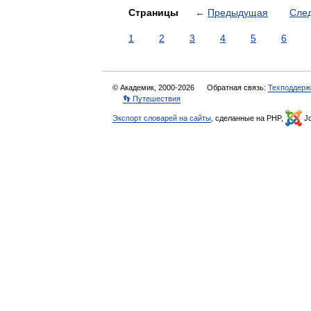
Страницы
←
Предыдущая
Сле
1
2
3
4
5
6
© Академик, 2000-2026
Обратная связь:
Техподдерж
👣 Путешествия
Экспорт словарей на сайты
, сделанные на PHP,
Jo