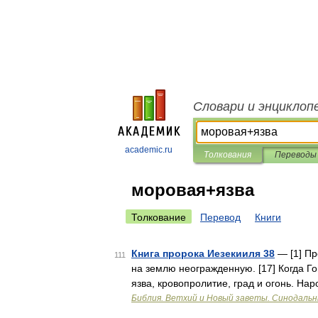
Словари и энциклоп
academic.ru
Толкования
Переводы
моровая+язва
Толкование
Перевод
Книги
Книга пророка Иезекииля 38
— [1] Пр
111
на землю неогражденную. [17] Когда Го
язва, кровопролитие, град и огонь. На
Библия. Ветхий и Новый заветы. Синодальн