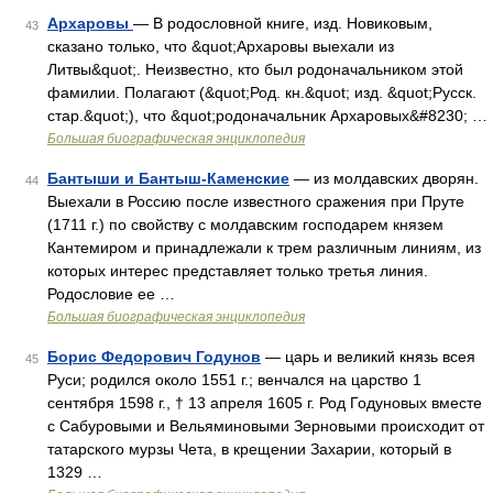
Архаровы
— В родословной книге, изд. Новиковым,
43
сказано только, что &quot;Архаровы выехали из
Литвы&quot;. Неизвестно, кто был родоначальником этой
фамилии. Полагают (&quot;Род. кн.&quot; изд. &quot;Русск.
стар.&quot;), что &quot;родоначальник Архаровых&#8230; …
Большая биографическая энциклопедия
Бантыши и Бантыш-Каменские
— из молдавских дворян.
44
Выехали в Россию после известного сражения при Пруте
(1711 г.) по свойству с молдавским господарем князем
Кантемиром и принадлежали к трем различным линиям, из
которых интерес представляет только третья линия.
Родословие ее …
Большая биографическая энциклопедия
Борис Федорович Годунов
— царь и великий князь всея
45
Руси; родился около 1551 г.; венчался на царство 1
сентября 1598 г., † 13 апреля 1605 г. Род Годуновых вместе
с Сабуровыми и Вельяминовыми Зерновыми происходит от
татарского мурзы Чета, в крещении Захарии, который в
1329 …