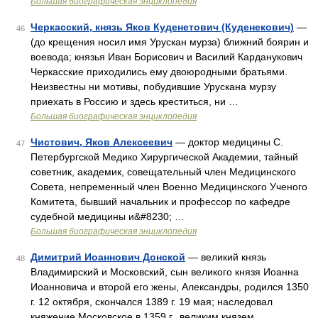
Большая биографическая энциклопедия
Черкасский, князь Яков Куденетович (Куденекович)
—
46
(до крещения носил имя Урускан мурза) ближний боярин и
воевода; князья Иван Борисович и Василий Карданукович
Черкасские приходились ему двоюродными братьями.
Неизвестны ни мотивы, побудившие Урускана мурзу
приехать в Россию и здесь креститься, ни …
Большая биографическая энциклопедия
Чистович, Яков Алексеевич
— доктор медицины С.
47
Петербургской Медико Хирургической Академии, тайный
советник, академик, совещательный член Медицинского
Совета, непременный член Военно Медицинского Ученого
Комитета, бывший начальник и профессор по кафедре
судебной медицины и&#8230; …
Большая биографическая энциклопедия
Димитрий Иоаннович Донской
— великий князь
48
Владимирский и Московский, сын великого князя Иоанна
Иоанновича и второй его жены, Александры, родился 1350
г. 12 октября, скончался 1389 г. 19 мая; наследовал
княжение Московское в 1359 г., великим князем