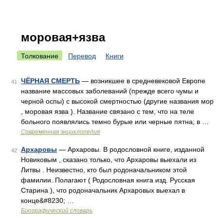
моровая+язва
Толкование
Перевод
Книги
ЧЁРНАЯ СМЕРТЬ
— возникшее в средневековой Европе
41
название массовых заболеваний (прежде всего чумы и
черной оспы) с высокой смертностью (другие названия мор
, моровая язва ). Название связано с тем, что на теле
больного появлялись темно бурые или черные пятна; в …
Современная энциклопедия
Архаровы
— Архаровы. В родословной книге, изданной
42
Новиковым , сказано только, что Архаровы выехали из
Литвы . Неизвестно, кто был родоначальником этой
фамилии. Полагают ( Родословная книга изд. Русская
Старина ), что родоначальник Архаровых выехал в
конце&#8230; …
Биографический словарь