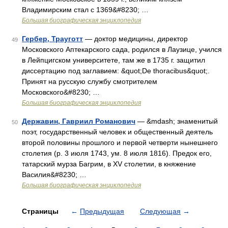
Владимирским стал с 1369&#8230; …
Большая биографическая энциклопедия
Гербер, Трауготт
— доктор медицины, директор
49
Московского Аптекарского сада, родился в Лаузице, учился
в Лейпцигском университете, там же в 1735 г. защитил
диссертацию под заглавием: &quot;De thoracibus&quot;.
Принят на русскую службу смотрителем
Московского&#8230; …
Большая биографическая энциклопедия
Державин, Гавриил Романович
— &mdash; знаменитый
50
поэт, государственный человек и общественный деятель
второй половины прошлого и первой четверти нынешнего
столетия (р. 3 июля 1743, ум. 8 июля 1816). Предок его,
татарский мурза Багрим, в ХV столетии, в княжение
Василия&#8230; …
Большая биографическая энциклопедия
Страницы
←
Предыдущая
Следующая
→