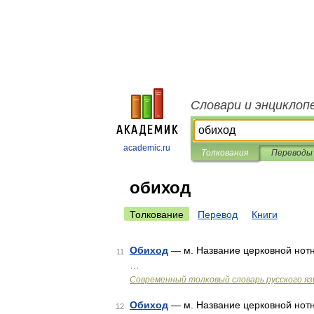
Словари и энциклоп
academic.ru
Толкования
Переводы
обиход
Толкование
Перевод
Книги
Обиход
— м. Название церковной нотн
11
…
Современный толковый словарь русского я
Обиход
— м. Название церковной нотн
12