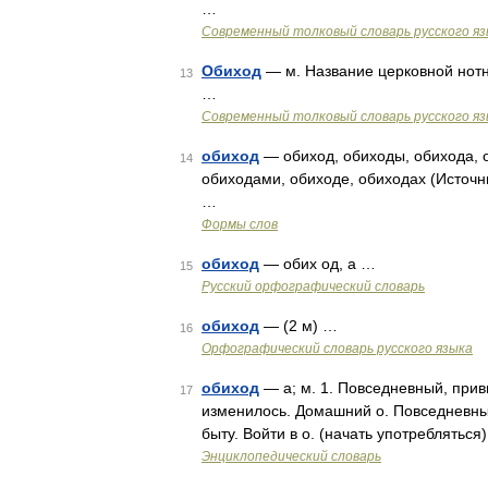
…
Современный толковый словарь русского я
Обиход
— м. Название церковной нотн
13
…
Современный толковый словарь русского я
обиход
— обиход, обиходы, обихода, о
14
обиходами, обиходе, обиходах (Источн
…
Формы слов
обиход
— обих од, а …
15
Русский орфографический словарь
обиход
— (2 м) …
16
Орфографический словарь русского языка
обиход
— а; м. 1. Повседневный, прив
17
изменилось. Домашний о. Повседневный
быту. Войти в о. (начать употребляться
Энциклопедический словарь