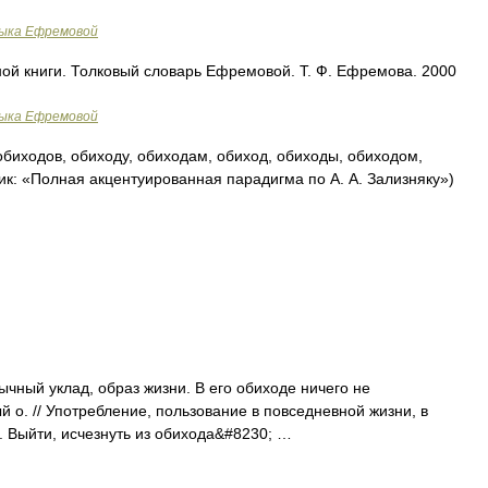
зыка Ефремовой
ой книги. Толковый словарь Ефремовой. Т. Ф. Ефремова. 2000
зыка Ефремовой
биходов, обиходу, обиходам, обиход, обиходы, обиходом,
ик: «Полная акцентуированная парадигма по А. А. Зализняку»)
ычный уклад, образ жизни. В его обиходе ничего не
 о. // Употребление, пользование в повседневной жизни, в
). Выйти, исчезнуть из обихода&#8230; …