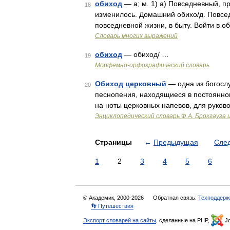
обиход
— а; м. 1) а) Повседневный, п
18
изменилось. Домашний обихо/д. Повседн
повседневной жизни, в быту. Войти в об
Словарь многих выражений
обиход
— обиход/ …
19
Морфемно-орфографический словарь
Обиход церковный
— одна из богослу
20
песнопения, находящиеся в постоянно
на ноты церковных напевов, для руков
Энциклопедический словарь Ф.А. Брокгауза 
Страницы
←
Предыдущая
Сле
1
2
3
4
5
6
© Академик, 2000-2026
Обратная связь:
Техподдерж
👣 Путешествия
Экспорт словарей на сайты
, сделанные на PHP,
Jo