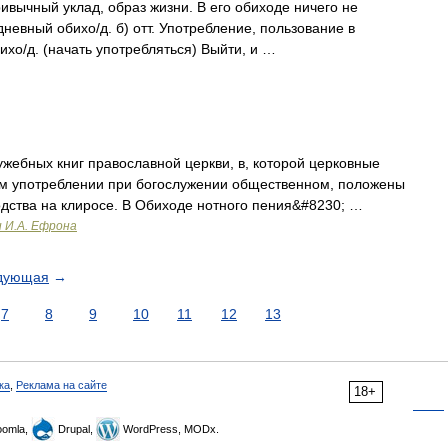
ривычный уклад, образ жизни. В его обиходе ничего не
евный обихо/д. б) отт. Употребление, пользование в
ихо/д. (начать употребляться) Выйти, и …
жебных книг православной церкви, в, которой церковные
м употреблении при богослужении общественном, положены
одства на клиросе. В Обиходе нотного пения&#8230; …
и И.А. Ефрона
дующая
→
7
8
9
10
11
12
13
ка
,
Реклама на сайте
18+
omla,
Drupal,
WordPress, MODx.