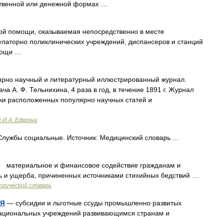
ственной или денежной формах …
й помощи, оказываемая непосредственно в месте
латорно поликлинических учреждений, диспансеров и станций
мощи …
рно научный и литературный иллюстрированный журнал.
а А. Ф. Тельнихина, 4 раза в год, в течение 1891 г. Журнал
ки расположенных популярно научных статей и
и И.А. Ефрона
лужбы социальные. Источник: Медицинский словарь …
материальное и финансовое содействие гражданам и
ь и ущерба, причиненных источниками стихийных бедствий …
гический словарь
АЯ
— субсидии и льготные ссуды промышленно развитых
национальных учреждений развивающимся странам и