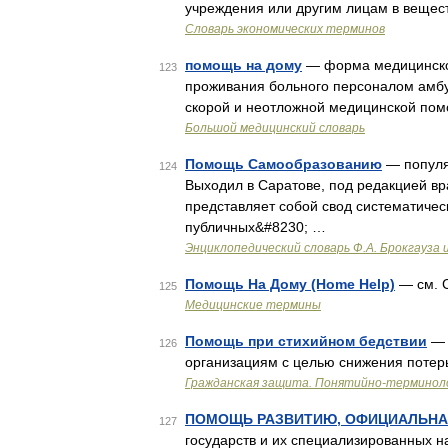
учреждения или другим лицам в веще
Словарь экономических терминов
помощь на дому
— форма медицинско
123
проживания больного персоналом амбу
скорой и неотложной медицинской по
Большой медицинский словарь
Помощь Самообразованию
— популя
124
Выходил в Саратове, под редакцией врач
представляет собой свод систематичес
публичных&#8230; …
Энциклопедический словарь Ф.А. Брокгауза 
Помощь На Дому (Home Help)
— см. С
125
Медицинские термины
Помощь при стихийном бедствии
— 
126
организациям с целью снижения потер
Гражданская защита. Понятийно-терминоло
ПОМОЩЬ РАЗВИТИЮ, ОФИЦИАЛЬН
127
государств и их специализированных 