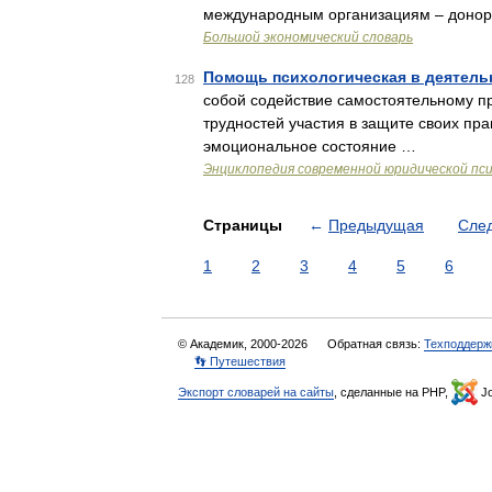
международным организациям – донор
Большой экономический словарь
Помощь психологическая в деятель
128
собой содействие самостоятельному 
трудностей участия в защите своих пра
эмоциональное состояние …
Энциклопедия современной юридической пс
Страницы
←
Предыдущая
Сле
1
2
3
4
5
6
© Академик, 2000-2026
Обратная связь:
Техподдерж
👣 Путешествия
Экспорт словарей на сайты
, сделанные на PHP,
Jo