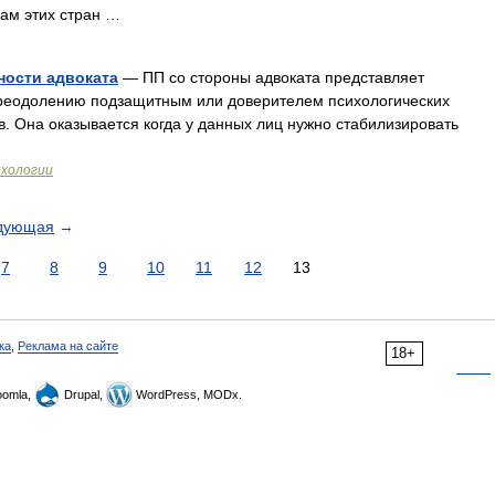
ам этих стран …
ности адвоката
— ПП со стороны адвоката представляет
преодолению подзащитным или доверителем психологических
в. Она оказывается когда у данных лиц нужно стабилизировать
ихологии
дующая
→
7
8
9
10
11
12
13
ка
,
Реклама на сайте
18+
omla,
Drupal,
WordPress, MODx.