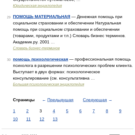
Юридическая энциклопедия
ПОМОЩЬ МАТЕРИАЛЬНАЯ
— Денежная помощь при
29
социальном страховании и обеспечении Натуральная
помощь при социальном страховании и обеспечении
(товарами, продуктами и т.п.) Словарь бизнес терминов.
Академик.ру. 2001 …
Словарь бизнес-терминов
помощь психологическая
— профессиональная помощь
30
психолога в разрешении психологических проблем клиента.
Выступает в двух формах: психологическое
консультирование (см. консультативна …
Большая психологическая энциклопедия
Страницы
←
Предыдущая
Следующая
→
1
2
3
4
5
6
7
8
9
10
11
12
13