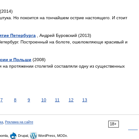
(2014)
тука. Но покоится на тончайшем острие настоящего. И стоит
ятие Петербурга
, Андрей Буровский (2013)
 Петербург. Построенный на болоте, ошеломляюще красивый и
ссии и Польши
(2008)
 на протяжении столетий составляли одну из существенных
7
8
9
10
11
12
13
ка
,
Реклама на сайте
18+
omla,
Drupal,
WordPress, MODx.