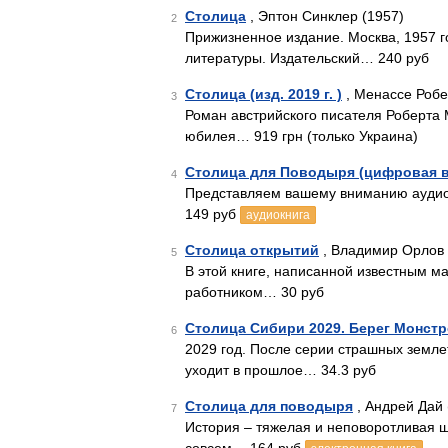
Столица
, Эптон Синклер (1957)
2
Прижизненное издание. Москва, 1957 г
литературы. Издательский… 240 руб
Столица (изд. 2019 г. )
, Менассе Робе
3
Роман австрийского писателя Роберта 
юбилея… 919 грн (только Украина)
Столица для Поводыря (цифровая в
4
Представляем вашему вниманию аудиок
149 руб
аудиокнига
Столица открытий
, Владимир Орлов 
5
В этой книге, написанной известным 
работником… 30 руб
Столица Сибири 2029. Берег Монст
6
2029 год. После серии страшных земл
уходит в прошлое… 34.3 руб
Столица для поводыря
, Андрей Дай 
7
История – тяжелая и неповоротливая ш