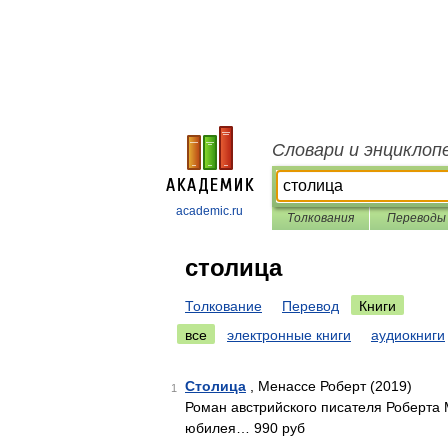
Словари и энциклоп
academic.ru
Толкования
Переводы
столица
Толкование
Перевод
Книги
все
электронные книги
аудиокниги
Столица
, Менассе Роберт (2019)
1
Роман австрийского писателя Роберта 
юбилея… 990 руб