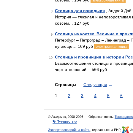
совсем… 164 руб
электронная книга
Столица для поводыря
, Андрей Дай 
8
История — тяжелая и неповоротливая ш
совсем… 127 руб
Столица на костях. Величие и прокл
9
Петербург – Петроград – Ленинград –
пугающе… 169 руб
электронная книга
Столица и провинция в истории Ро
10
Взаимоотношения столицы и провинции
черт отношений… 566 руб
Страницы
Следующая
→
1
2
3
4
5
6
© Академик, 2000-2026
Обратная связь:
Техподдерж
👣 Путешествия
Экспорт словарей на сайты
, сделанные на PHP,
Jo