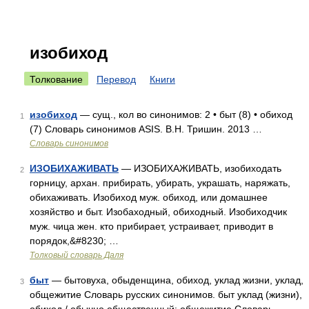
изобиход
Толкование
Перевод
Книги
изобиход
— сущ., кол во синонимов: 2 • быт (8) • обиход
1
(7) Словарь синонимов ASIS. В.Н. Тришин. 2013 …
Словарь синонимов
ИЗОБИХАЖИВАТЬ
— ИЗОБИХАЖИВАТЬ, изобиходать
2
горницу, архан. прибирать, убирать, украшать, наряжать,
обихаживать. Изобиход муж. обиход, или домашнее
хозяйство и быт. Изобаходный, обиходный. Изобиходчик
муж. чица жен. кто прибирает, устраивает, приводит в
порядок,&#8230; …
Толковый словарь Даля
быт
— бытовуха, обыденщина, обиход, уклад жизни, уклад,
3
общежитие Словарь русских синонимов. быт уклад (жизни),