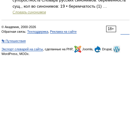
супоростность Словарь русских синонимов. беременность
сущ., кол во синонимов: 19 • беремчатость (1) …
Словарь синонимов
© Академик, 2000-2026
18+
Обратная связь:
Техподдержка
,
Реклама на сайте
👣 Путешествия
Экспорт словарей на сайты
, сделанные на PHP,
Joomla,
Drupal,
WordPress, MODx.