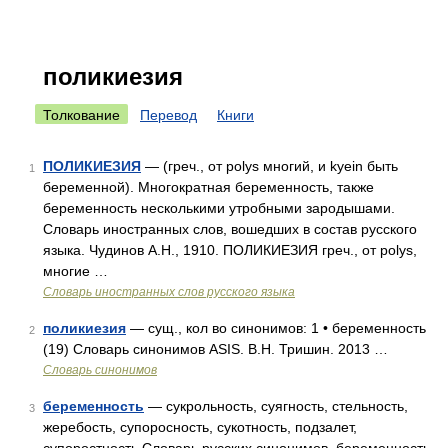
поликиезия
Толкование
Перевод
Книги
ПОЛИКИЕЗИЯ
— (греч., от polys многий, и kyein быть
1
беременной). Многократная беременность, также
беременность несколькими утробными зародышами.
Словарь иностранных слов, вошедших в состав русского
языка. Чудинов А.Н., 1910. ПОЛИКИЕЗИЯ греч., от polys,
многие …
Словарь иностранных слов русского языка
поликиезия
— сущ., кол во синонимов: 1 • беременность
2
(19) Словарь синонимов ASIS. В.Н. Тришин. 2013 …
Словарь синонимов
беременность
— сукрольность, суягность, стельность,
3
жеребость, супоросность, сукотность, подзалет,