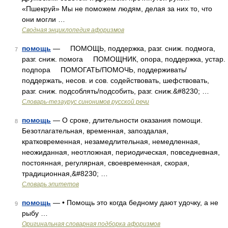
«Пшекруй» Мы не поможем людям, делая за них то, что
они могли …
Сводная энциклопедия афоризмов
помощь
— ПОМОЩЬ, поддержка, разг. сниж. подмога,
7
разг. сниж. помога ПОМОЩНИК, опора, поддержка, устар.
подпора ПОМОГАТЬ/ПОМОЧЬ, поддерживать/
поддержать, несов. и сов. содействовать, шефствовать,
разг. сниж. подсоблять/подсобить, разг. сниж.&#8230; …
Словарь-тезаурус синонимов русской речи
помощь
— О сроке, длительности оказания помощи.
8
Безотлагательная, временная, запоздалая,
кратковременная, незамедлительная, немедленная,
неожиданная, неотложная, периодическая, повседневная,
постоянная, регулярная, своевременная, скорая,
традиционная,&#8230; …
Словарь эпитетов
помощь
— • Помощь это когда бедному дают удочку, а не
9
рыбу …
Оригинальная словарная подборка афоризмов