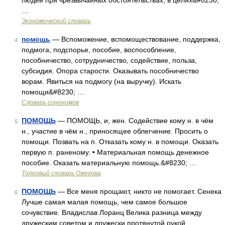
людей при чрезвычайных обстоятельствах, в целях&#8230;
…
Экономический словарь
помощь
— Вспоможение, вспомоществование, поддержка,
4
подмога, подспорье, пособие, воспособление,
пособничество, сотрудничество, содействие, польза,
субсидия. Опора старости. Оказывать пособничество
ворам. Явиться на подмогу (на выручку). Искать
помощи&#8230; …
Словарь синонимов
ПОМОЩЬ
— ПОМОЩЬ, и, жен. Содействие кому н. в чём
5
н., участие в чём н., приносящее облегчение. Просить о
помощи. Позвать на п. Отказать кому н. в помощи. Оказать
первую п. раненому. • Материальная помощь денежное
пособие. Оказать материальную помощь.&#8230; …
Толковый словарь Ожегова
ПОМОЩЬ
— Все меня прощают, никто не помогает. Сенека
6
Лучше самая малая помощь, чем самое большое
сочувствие. Владислав Лоранц Велика разница между
дружеским советом и дружески протянутой рукой.