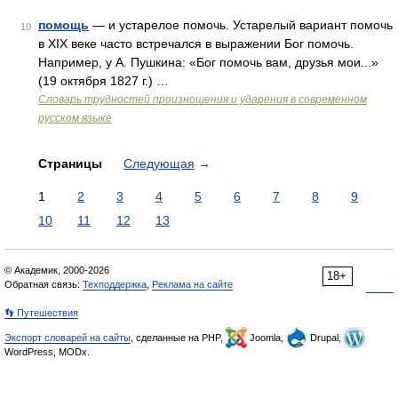
помощь
— и устарелое помочь. Устарелый вариант помочь
10
в XIX веке часто встречался в выражении Бог помочь.
Например, у А. Пушкина: «Бог помочь вам, друзья мои...»
(19 октября 1827 г.) …
Словарь трудностей произношения и ударения в современном
русском языке
Страницы
Следующая
→
1
2
3
4
5
6
7
8
9
10
11
12
13
© Академик, 2000-2026
18+
Обратная связь:
Техподдержка
,
Реклама на сайте
👣 Путешествия
Экспорт словарей на сайты
, сделанные на PHP,
Joomla,
Drupal,
WordPress, MODx.