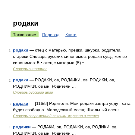
родаки
Толкование
Перевод
Книги
родаки
— отец с матерью, предки, шнурки, родители,
1
старики Словарь русских синонимов. родаки сущ., кол во
синонимов: 5 • отец с матерью (5) • …
Словарь синонимов
родаки
— РОДАКИ, ов, РОДАЧКИ, ов, РОДИКИ, ов,
2
РОДНИЧКИ, ов мн. Родители …
Словарь русского арго
родаки
— [116/8] Родители. Мои родаки завтра уедут, хата
3
будет свободна. Молодежный сленг, Школьный сленг …
Cловарь современной лексики, жаргона и сленга
родачки
— РОДАКИ, ов, РОДАЧКИ, ов, РОДИКИ, ов,
4
РОДНИЧКИ, ов мн. Родители …