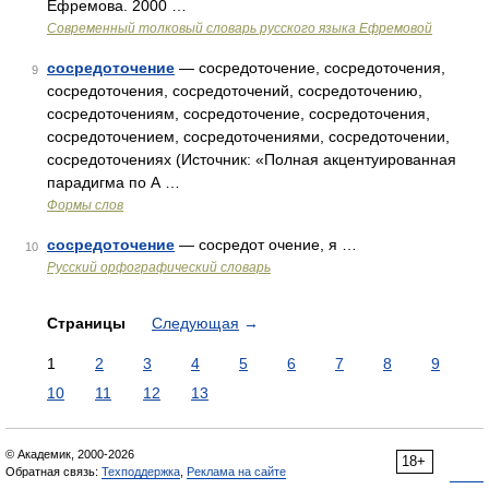
Ефремова. 2000 …
Современный толковый словарь русского языка Ефремовой
сосредоточение
— сосредоточение, сосредоточения,
9
сосредоточения, сосредоточений, сосредоточению,
сосредоточениям, сосредоточение, сосредоточения,
сосредоточением, сосредоточениями, сосредоточении,
сосредоточениях (Источник: «Полная акцентуированная
парадигма по А …
Формы слов
сосредоточение
— сосредот очение, я …
10
Русский орфографический словарь
Страницы
Следующая
→
1
2
3
4
5
6
7
8
9
10
11
12
13
© Академик, 2000-2026
18+
Обратная связь:
Техподдержка
,
Реклама на сайте