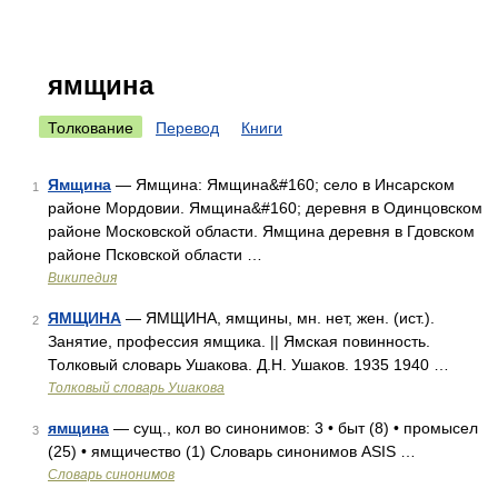
ямщина
Толкование
Перевод
Книги
Ямщина
— Ямщина: Ямщина&#160; село в Инсарском
1
районе Мордовии. Ямщина&#160; деревня в Одинцовском
районе Московской области. Ямщина деревня в Гдовском
районе Псковской области …
Википедия
ЯМЩИНА
— ЯМЩИНА, ямщины, мн. нет, жен. (ист.).
2
Занятие, профессия ямщика. || Ямская повинность.
Толковый словарь Ушакова. Д.Н. Ушаков. 1935 1940 …
Толковый словарь Ушакова
ямщина
— сущ., кол во синонимов: 3 • быт (8) • промысел
3
(25) • ямщичество (1) Словарь синонимов ASIS …
Словарь синонимов