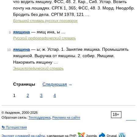
что водить ямщину. ФСС, 48. 2. Кар., Сиб. Устар. Возить
почту на лошадях. СРГК 1, 365; ФСС, 48. 3. Морд. Неодобр.
Бродить без дела. СРГМ 1978, 121 …
Большой словарь русских поговорок
ямщина
— ямщ ина, ы …
9
Русский орфографический словарь
ямщина
— ы; ж. Устар. 1. Занятие ямщика. Промышлять
10
ямщиной. Выручка от ямщины. 2. собир. Ямщики.
Накормить ямщину …
Энциклопедический словарь
Страницы
Следующая
→
1
2
3
4
© Академик, 2000-2026
18+
Обратная связь:
Техподдержка
,
Реклама на сайте
👣 Путешествия
Экспорт словарей на сайты
, сделанные на PHP,
Joomla,
Drupal,