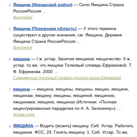
Ямщина (Инсарский район)
— Село Ямщина Страна
4
РоссияРоссия …
Википедия
Ямщина (Псковская область)
— У этого термина
5
существуют и другие значения, см. Ямщина. Деревня
Ямщина Страна РоссияРоссия …
Википедия
ямщина
— I ж. устар. Занятие ямщиков; ямщичество. II ж.
6
устар. то же, что ямщики Толковый словарь Ефремовой. Т.
Ф. Ефремова. 2000 …
Современный толковый словарь русского языка Ефремовой
ямщина
— ямщина, ямщины, ямщины, ямщин, ямщине,
7
ямщинам, ямщину, ямщины, ямщиной, ямщиною,
ямщинами, ямщине, ямщинах (Источник: «Полная
акцентуированная парадигма по А. А. Зализняку») …
Формы слов
ЯМЩИНА
— Водить (возить) ямщину. Сиб. Устар. Работать
8
ямщиком. ФСС, 29. Гонять ямщину. 1. Сиб. Устар. То же,