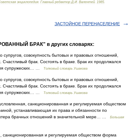
Советская
энциклопедия
.
Главный
редактор
Д
.
И
.
Валентей
.
1985
.
ЗАСТОЙНОЕ ПЕРЕНАСЕЛЕНИЕ
РОВАННЫЙ БРАК" в других словарях:
о супругов, совокупность бытовых и правовых отношений,
. Счастливый брак. Состоять в браке. Брак их продолжался
ения супружеских… …
Толковый словарь Ушакова
о супругов, совокупность бытовых и правовых отношений,
. Счастливый брак. Состоять в браке. Брак их продолжался
ения супружеских… …
Толковый словарь Ушакова
условленная, санкционированная и регулируемая обществом
иной, устанавливающая их права и обязанности по
арактера брачных отношений в значительной мере… …
Большая
я, санкционированная и регулируемая обществом форма