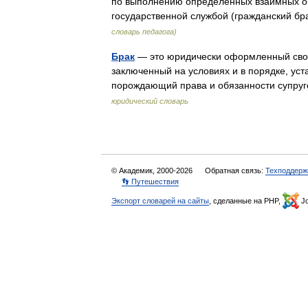
по выполнению определенных взаимных об
государственной службой (гражданский 
словарь педагога)
Брак
— это юридически оформленный сво
заключенный на условиях и в порядке, ус
порождающий права и обязанности супру
юридический словарь
© Академик, 2000-2026
Обратная связь:
Техподдерж
👣 Путешествия
Экспорт словарей на сайты
, сделанные на PHP,
Jo