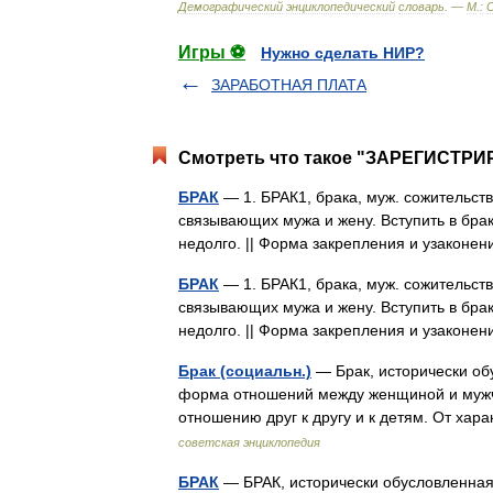
Демографический
энциклопедический
словарь
. —
М
.
:
Игры ⚽
Нужно сделать НИР?
ЗАРАБОТНАЯ ПЛАТА
Смотреть что такое "ЗАРЕГИСТРИ
БРАК
— 1. БРАК1, брака, муж. сожительств
связывающих мужа и жену. Вступить в брак
недолго. || Форма закрепления и узакон
БРАК
— 1. БРАК1, брака, муж. сожительств
связывающих мужа и жену. Вступить в брак
недолго. || Форма закрепления и узакон
Брак (социальн.)
— Брак, исторически об
форма отношений между женщиной и мужч
отношению друг к другу и к детям. От х
советская энциклопедия
БРАК
— БРАК, исторически обусловленна