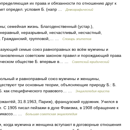
пределяющая их права и обязанности по отношению друг к
гает определ. условия Б. (напр …
Демографический
; семейная жизнь. Благоденственный (устар.),
неравный, неразрывный, несчастливый, несчастный,
й. Гражданский, групповой,… …
Словарь эпитетов
разующий семью союз равноправных во всём мужчины и
тановленных советским законом правил и порождающий права
стическом обществе Б. впервые в… …
Советский юридический
льный и равноправный союз мужчины и женщины,
ествуют три основные теории, объясняющие природу Б.: Б.
я Б. как специфического правового… …
Энциклопедия юриста
нтёй, 31.8.1963, Париж), французский художник. Учился в
е. С 1905 писал пейзажи в духе Фовизма, в 1908 обращение к
. Пикассо… …
Большая советская энциклопедия
ьи, когда мужчина и женщина вступают в договорные отношения