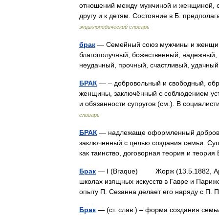
отношений между мужчиной и женщиной, о
другу и к детям. Состояние в Б. предпола
энциклопедический словарь
брак
— Семейный союз мужчины и женщины
благополучный, божественный, надежный, 
неудачный, прочный, счастливый, удачны
БРАК
— – добровольный и свободный, об
женщины, заключённый с соблюдением ус
и обязанности супругов (см.). В социали
словарь
БРАК
— надлежаще оформленный доброво
заключенный с целью создания семьи. Сущ
как таинство, договорная теория и теори
Брак
— I (Braque) Жорж (13.5.1882, Аржа
школах изящных искусств в Гавре и Париж
опыту П. Сезанна делает его наряду с П
Брак
— (ст. слав.) – форма создания сем