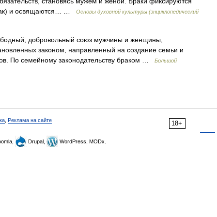
язательств, становясь мужем и женой. Браки фиксируются
брак) и освящаются… …
Основы духовной культуры (энциклопедический
бодный, добровольный союз мужчины и женщины,
тановленных законом, направленный на создание семьи и
гов. По семейному законодательству браком …
Большой
ка
,
Реклама на сайте
18+
omla,
Drupal,
WordPress, MODx.