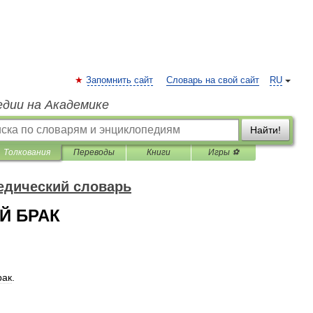
Запомнить сайт
Словарь на свой сайт
RU
едии на Академике
Найти!
Толкования
Переводы
Книги
Игры ⚽
едический словарь
Й БРАК
рак
.